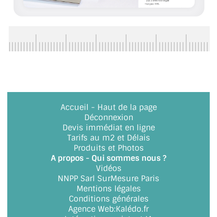
CONSEILS / AIDE
A PROPOS DE LA LIVRAISON
COMPTE PRO
MON PANIER
PLAN DU SITE
Accueil
-
Haut de la page
Déconnexion
DÉCONNEXION
Devis immédiat en ligne
Tarifs au m2 et Délais
NOUS TROUVER - BUC 78
Produits et Photos
A propos - Qui sommes nous ?
NOUS CONTACTER
Vidéos
NNPP Sarl SurMesure Paris
Mentions légales
Conditions générales
Agence Web
:
Kalédo.fr