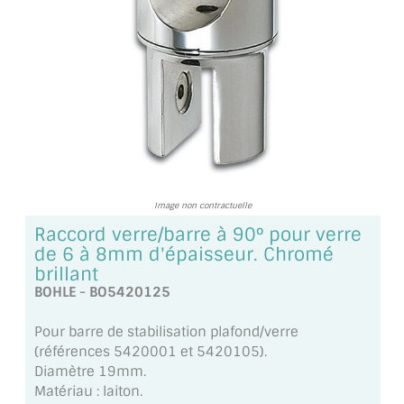
TOUS LES TARIFS AU M2
GUIDE : CHOIX PAR UTILISATION
INSPIRATIONS ET NOUVEAUTÉS
AMBIANCE LAITON BROSSÉ
MIROIRS VIEILLIS AMBIANCE BRASSERIE
Image non contractuelle
MIROIR SUR MESURE
Raccord verre/barre à 90° pour verre
de 6 à 8mm d'épaisseur. Chromé
MIROIR VIEILLI
brillant
BOHLE - BO5420125
MIROIR DÉCORATIF DE COULEUR
Pour barre de stabilisation plafond/verre
LOTS DE MIROIRS EN MOZAÏQUE
(références 5420001 et 5420105).
Diamètre 19mm.
MIROIR POUR PORTE
Matériau : laiton.