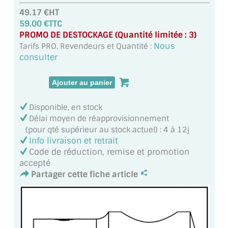
MIROIR DE SALLE DE BAIN
49.17 €HT
59.00 €TTC
MIROIR PAROI DE DOUCHE
PROMO DE DESTOCKAGE (Quantité limitée : 3)
Nous
Tarifs PRO, Revendeurs et Quantité :
MIROIR POUR SALLE DE SPORT
consulter
MIROIR POUR SALLE DE DANSE
MIROIR ENCADRÉ
Disponible, en stock
Délai moyen de réapprovisionnement
MIROIR TV
(pour qté supérieur au stock actuel) : 4 à 12j
Info livraison et retrait
VERRE SUR MESURE
Code de réduction, remise et promotion
accepté
VERRE EXTRACLAIR
Partager cette fiche article
VERRE TREMPÉ (SÉCURIT)
PAROI DE DOUCHE