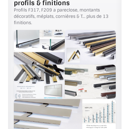
profils & finitions
BARRES DE STABILISATION
Profils F317, F209 a pareclose, montants
décoratifs, méplats, cornières & T… plus de 13
JOINTS D'ÉTANCHÉITÉS
finitions.
FIXATION GARDES CORPS
SYSTÈMES PIVOTANTS
SYSTÈMES COULISSANTS
LE CATALOGUE ACCESSOIRES
(STROMBINOSCOPE)
ACCESSOIRES EN PROMOTIONS
EXEMPLES, RÉALISATIONS, INSPIRATIONS
NUANCIER RAL
COMMENT COUPER DU VERRE ?