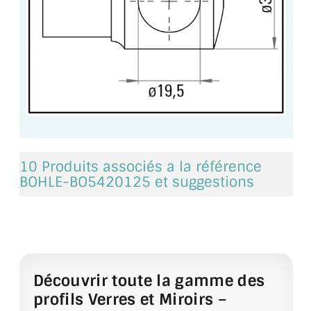
ACCESSOIRES & QUINCAILLERIE
CATALOGUE DE PROFILS ET FIXATION DU
VERRE
LES FIXATIONS POUR MIROIR
LES PROFILS PAROI DE VERRE
10 Produits associés a la référence
VITRINE EN VERRE
BOHLE-BO5420125 et suggestions
CONNECTEURS ET ASSEMBLAGE DE VERRES
PLATS ET CORNIÈRES
LES CHARNIÈRES DE PORTE EN VERRE
Découvrir toute la gamme des
BOUTONS ET POIGNÉES
profils Verres et Miroirs –