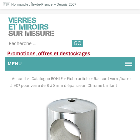
🇫🇷 Normandie / Île-de-France – Depuis 2007
Promotions, offres et destockages
MENU
NOUS CONTACTER
Accueil
>
Catalogue BOHLE
> Fiche article > Raccord verre/barre
à 90° pour verre de 6 à 8mm d'épaisseur. Chromé brillant
MON COMPTE / SE CONNECTER
DEMANDE DE DEVIS
SUIVI DE DEVIS
SUIVI DE COMMANDE