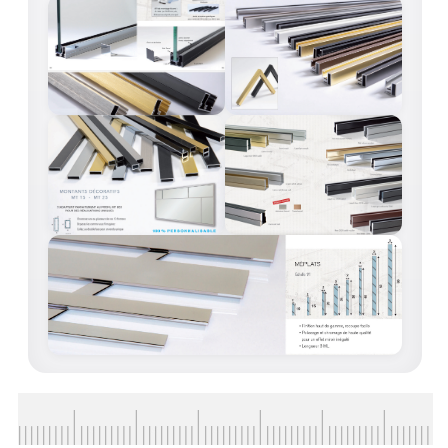
ACCESSOIRES & QUINCAILLERIE
CATALOGUE DE PROFILS ET FIXATION DU
VERRE
LES FIXATIONS POUR MIROIR
LES PROFILS PAROI DE VERRE
VITRINE EN VERRE
CONNECTEURS ET ASSEMBLAGE DE VERRES
PLATS ET CORNIÈRES
LES CHARNIÈRES DE PORTE EN VERRE
BOUTONS ET POIGNÉES