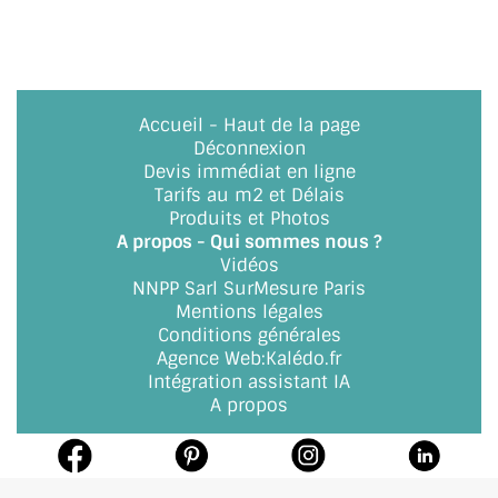
BARRES DE STABILISATION
JOINTS D'ÉTANCHÉITÉS
FIXATION GARDES CORPS
Accueil
-
Haut de la page
Déconnexion
SYSTÈMES PIVOTANTS
Devis immédiat en ligne
Tarifs au m2 et Délais
SYSTÈMES COULISSANTS
Produits et Photos
A propos - Qui sommes nous ?
LE CATALOGUE ACCESSOIRES
Vidéos
(STROMBINOSCOPE)
NNPP Sarl SurMesure Paris
Mentions légales
ACCESSOIRES EN PROMOTIONS
Conditions générales
Agence Web
:
Kalédo.fr
EXEMPLES, RÉALISATIONS, INSPIRATIONS
Intégration assistant IA
A propos
NUANCIER RAL
COMMENT COUPER DU VERRE ?