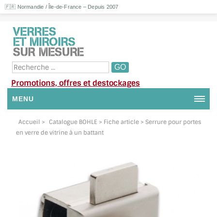
🇫🇷 Normandie / Île-de-France – Depuis 2007
Promotions, offres et destockages
MENU
NOUS CONTACTER
Accueil
>
Catalogue BOHLE
> Fiche article > Serrure pour portes
en verre de vitrine à un battant
MON COMPTE / SE CONNECTER
DEMANDE DE DEVIS
SUIVI DE DEVIS
SUIVI DE COMMANDE