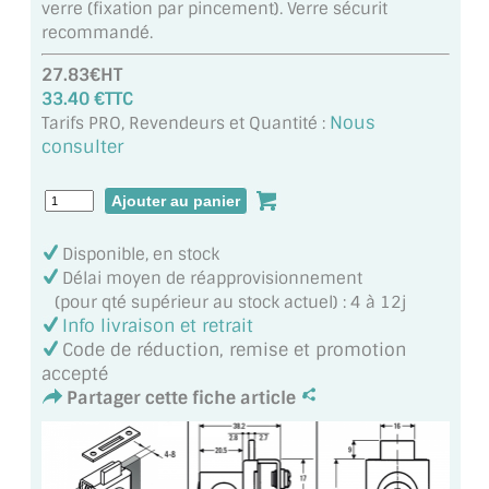
verre (fixation par pincement). Verre sécurit
MIROIR DE SALLE DE BAIN
recommandé.
MIROIR PAROI DE DOUCHE
27.83€HT
33.40 €TTC
MIROIR POUR SALLE DE SPORT
Nous
Tarifs PRO, Revendeurs et Quantité :
consulter
MIROIR POUR SALLE DE DANSE
MIROIR ENCADRÉ
Disponible, en stock
MIROIR TV
Délai moyen de réapprovisionnement
(pour qté supérieur au stock actuel) : 4 à 12j
VERRE SUR MESURE
Info livraison et retrait
Code de réduction, remise et promotion
VERRE EXTRACLAIR
accepté
Partager cette fiche article
VERRE TREMPÉ (SÉCURIT)
PAROI DE DOUCHE