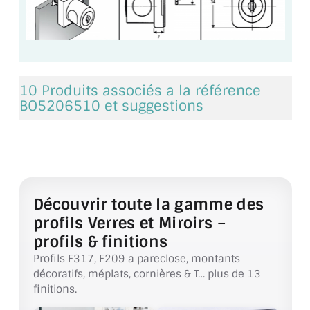
VERRE FEUILLETÉ
VERRE ANTI-REFLET
VERRE LAQUÉ/CRÉDENCE
10 Produits associés a la référence
VERRE FEUILLETÉ/TREMPÉ
BO5206510 et suggestions
DALLE DE SOL EN VERRE
PORTE EN VERRE
GARDE CORPS EN VERRE
Découvrir toute la gamme des
VERRIÈRE TYPE ATELIER
profils Verres et Miroirs –
profils & finitions
VERRES TEXTURÉS
Profils F317, F209 a pareclose, montants
décoratifs, méplats, cornières & T… plus de 13
PLEXIGLAS PMMA
finitions.
DOUBLE VITRAGE