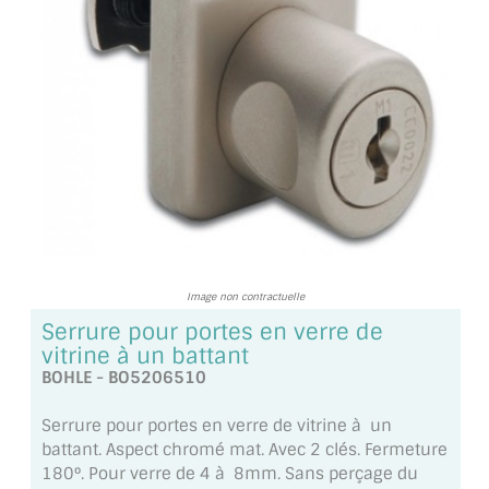
TOUS LES TARIFS AU M2
GUIDE : CHOIX PAR UTILISATION
INSPIRATIONS ET NOUVEAUTÉS
AMBIANCE LAITON BROSSÉ
MIROIRS VIEILLIS AMBIANCE BRASSERIE
MIROIR SUR MESURE
Image non contractuelle
MIROIR VIEILLI
Serrure pour portes en verre de
vitrine à un battant
MIROIR DÉCORATIF DE COULEUR
BOHLE - BO5206510
LOTS DE MIROIRS EN MOZAÏQUE
Serrure pour portes en verre de vitrine à un
battant. Aspect chromé mat. Avec 2 clés. Fermeture
MIROIR POUR PORTE
180°. Pour verre de 4 à 8mm. Sans perçage du