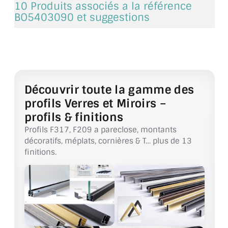
10 Produits associés a la référence
CONSEILS / AIDE
BO5403090 et suggestions
A PROPOS DE LA LIVRAISON
COMPTE PRO
MON PANIER
Découvrir toute la gamme des
profils Verres et Miroirs –
PLAN DU SITE
profils & finitions
DÉCONNEXION
Profils F317, F209 a pareclose, montants
décoratifs, méplats, cornières & T… plus de 13
NOUS TROUVER - BUC 78
finitions.
NOUS CONTACTER