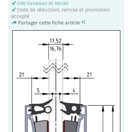
Info livraison et retrait
Code de réduction, remise et promotion
ACCESSOIRES & QUINCAILLERIE
accepté
Partager cette fiche article
CATALOGUE DE PROFILS ET FIXATION DU
VERRE
LES FIXATIONS POUR MIROIR
LES PROFILS PAROI DE VERRE
VITRINE EN VERRE
CONNECTEURS ET ASSEMBLAGE DE VERRES
PLATS ET CORNIÈRES
LES CHARNIÈRES DE PORTE EN VERRE
BOUTONS ET POIGNÉES