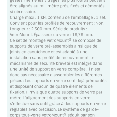
gestes, même les vitrages les plus lourds peuvent
MIROIR DE SALLE DE BAIN
être alignés au millimètre près, fixés et démontés
si nécessaire.
MIROIR PAROI DE DOUCHE
Charge maxi : 1 kN. Contenu de l'emballage : 1 set.
Convient pour les profilés de recouvrement : Non.
MIROIR POUR SALLE DE SPORT
Longueur : 2.500 mm. Série de produits :
VetroMount. Épaisseur du verre : 16,76 mm.
MIROIR POUR SALLE DE DANSE
Ce set de montage VetroMount® se compose de
supports de verre pré-assemblés ainsi que de
MIROIR ENCADRÉ
joints en caoutchouc et est adapté à une
installation sans profilé de recouvrement. Le
MIROIR TV
mécanisme de sécurité breveté est intégré dans
une unité de support en verre complète. Il n'est
VERRE SUR MESURE
donc pas nécessaire d'assembler les différentes
pièces : Les supports en verre sont déjà prémontés
VERRE EXTRACLAIR
et disposent chacun de quatre éléments de
fixation. Il n'y a que quatre supports de verre par
VERRE TREMPÉ (SÉCURIT)
mètre. L'alignement des supports en verre
s'effectue sans outil grâce à des supports en verre
PAROI DE DOUCHE
réglables avec précision. Le système de garde-
corps tout-verre VetroMount® séduit par son