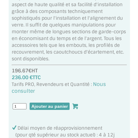
VERRE FEUILLETÉ
aspect de haute qualité et sa facilité d'installation
grâce à des composants techniquement
VERRE ANTI-REFLET
sophistiqués pour l'installation et l'alignement du
verre. Il suffit de quelques manipulations pour
VERRE LAQUÉ/CRÉDENCE
monter même de longues sections de garde-corps
en économisant du temps et de l'argent. Tous les
VERRE FEUILLETÉ/TREMPÉ
accessoires tels que les embouts, les profilés de
recouvrement, les caoutchoucs d'écartement, etc.
DALLE DE SOL EN VERRE
sont disponibles.
PORTE EN VERRE
196.67€HT
236.00 €TTC
GARDE CORPS EN VERRE
Nous
Tarifs PRO, Revendeurs et Quantité :
consulter
VERRIÈRE TYPE ATELIER
VERRES TEXTURÉS
PLEXIGLAS PMMA
Délai moyen de réapprovisionnement
(pour qté supérieur au stock actuel) : 4 à 12j
DOUBLE VITRAGE