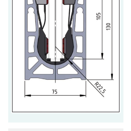
BARRES DE STABILISATION
JOINTS D'ÉTANCHÉITÉS
FIXATION GARDES CORPS
SYSTÈMES PIVOTANTS
SYSTÈMES COULISSANTS
LE CATALOGUE ACCESSOIRES
(STROMBINOSCOPE)
ACCESSOIRES EN PROMOTIONS
EXEMPLES, RÉALISATIONS, INSPIRATIONS
NUANCIER RAL
COMMENT COUPER DU VERRE ?