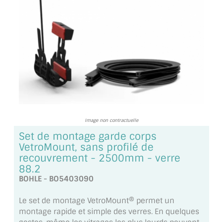
TOUS LES TARIFS AU M2
GUIDE : CHOIX PAR UTILISATION
INSPIRATIONS ET NOUVEAUTÉS
AMBIANCE LAITON BROSSÉ
MIROIRS VIEILLIS AMBIANCE BRASSERIE
MIROIR SUR MESURE
Image non contractuelle
Set de montage garde corps
MIROIR VIEILLI
VetroMount, sans profilé de
recouvrement - 2500mm - verre
MIROIR DÉCORATIF DE COULEUR
88.2
BOHLE - BO5403090
LOTS DE MIROIRS EN MOZAÏQUE
Le set de montage VetroMount® permet un
MIROIR POUR PORTE
montage rapide et simple des verres. En quelques