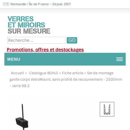
🇫🇷 Normandie / Île-de-France – Depuis 2007
Promotions, offres et destockages
MENU
NOUS CONTACTER
Accueil
>
Catalogue BOHLE
> Fiche article > Set de montage
garde corps VetroMount, sans profilé de recouvrement - 2500mm
MON COMPTE / SE CONNECTER
- verre 88.2
DEMANDE DE DEVIS
SUIVI DE DEVIS
SUIVI DE COMMANDE