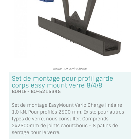
TOUS LES TARIFS AU M2
GUIDE : CHOIX PAR UTILISATION
INSPIRATIONS ET NOUVEAUTÉS
AMBIANCE LAITON BROSSÉ
MIROIRS VIEILLIS AMBIANCE BRASSERIE
Image non contractuelle
MIROIR SUR MESURE
Set de montage pour profil garde
corps easy mount verre 8/4/8
MIROIR VIEILLI
BOHLE - BO-5215345
MIROIR DÉCORATIF DE COULEUR
Set de montage EasyMount Vario Charge linéaire
1,0 kN. Pour profilés 2500 mm. Existe pour autres
LOTS DE MIROIRS EN MOZAÏQUE
types de verre, nous consulter. Comprends
2x2500mm de joints caoutchouc + 8 patins de
MIROIR POUR PORTE
serrage pour le verre.