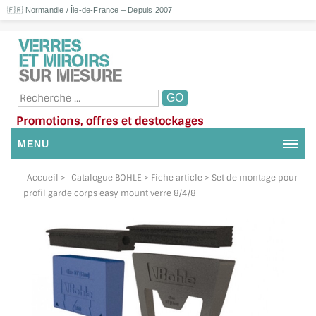
🇫🇷 Normandie / Île-de-France – Depuis 2007
Promotions, offres et destockages
MENU
NOUS CONTACTER
Accueil
>
Catalogue BOHLE
> Fiche article > Set de montage pour
profil garde corps easy mount verre 8/4/8
MON COMPTE / SE CONNECTER
DEMANDE DE DEVIS
SUIVI DE DEVIS
SUIVI DE COMMANDE