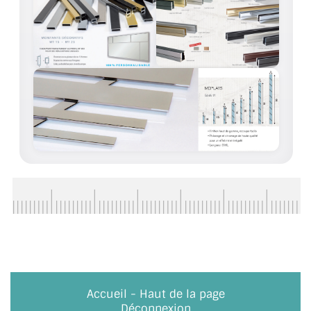
ACCESSOIRES & QUINCAILLERIE
CATALOGUE DE PROFILS ET FIXATION DU
VERRE
LES FIXATIONS POUR MIROIR
LES PROFILS PAROI DE VERRE
VITRINE EN VERRE
CONNECTEURS ET ASSEMBLAGE DE VERRES
PLATS ET CORNIÈRES
LES CHARNIÈRES DE PORTE EN VERRE
BOUTONS ET POIGNÉES
Accueil
-
Haut de la page
Déconnexion