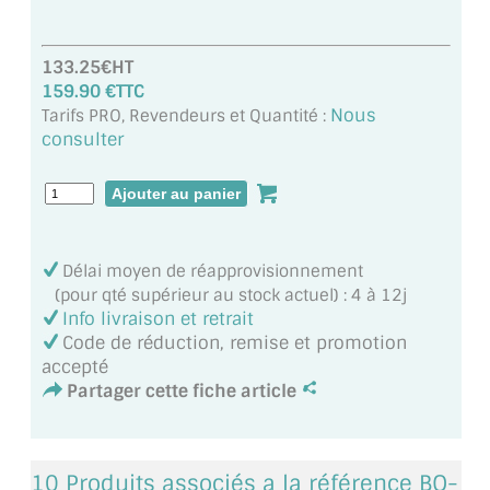
MIROIR DE SALLE DE BAIN
MIROIR PAROI DE DOUCHE
133.25€HT
159.90 €TTC
MIROIR POUR SALLE DE SPORT
Nous
Tarifs PRO, Revendeurs et Quantité :
consulter
MIROIR POUR SALLE DE DANSE
MIROIR ENCADRÉ
MIROIR TV
Délai moyen de réapprovisionnement
(pour qté supérieur au stock actuel) : 4 à 12j
VERRE SUR MESURE
Info livraison et retrait
Code de réduction, remise et promotion
VERRE EXTRACLAIR
accepté
Partager cette fiche article
VERRE TREMPÉ (SÉCURIT)
PAROI DE DOUCHE
10 Produits associés a la référence BO-