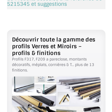
VERRE FEUILLETÉ
5215345 et suggestions
VERRE ANTI-REFLET
VERRE LAQUÉ/CRÉDENCE
VERRE FEUILLETÉ/TREMPÉ
Découvrir toute la gamme des
profils Verres et Miroirs –
DALLE DE SOL EN VERRE
profils & finitions
PORTE EN VERRE
Profils F317, F209 a pareclose, montants
décoratifs, méplats, cornières & T… plus de 13
GARDE CORPS EN VERRE
finitions.
VERRIÈRE TYPE ATELIER
VERRES TEXTURÉS
PLEXIGLAS PMMA
DOUBLE VITRAGE