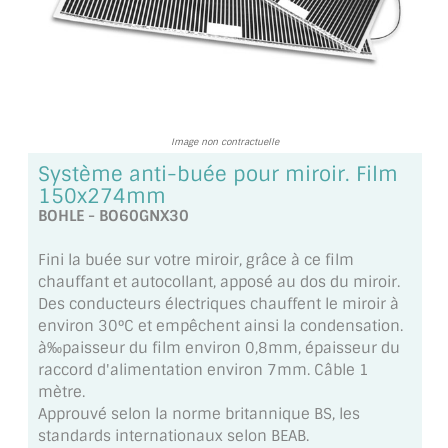
TOUS LES TARIFS AU M2
GUIDE : CHOIX PAR UTILISATION
INSPIRATIONS ET NOUVEAUTÉS
Image non contractuelle
AMBIANCE LAITON BROSSÉ
Système anti-buée pour miroir. Film
150x274mm
MIROIRS VIEILLIS AMBIANCE BRASSERIE
BOHLE - BO60GNX30
MIROIR SUR MESURE
Fini la buée sur votre miroir, grâce à ce film
chauffant et autocollant, apposé au dos du miroir.
MIROIR VIEILLI
Des conducteurs électriques chauffent le miroir à
environ 30°C et empêchent ainsi la condensation.
MIROIR DÉCORATIF DE COULEUR
à‰paisseur du film environ 0,8mm, épaisseur du
raccord d'alimentation environ 7mm. Câble 1
LOTS DE MIROIRS EN MOZAÏQUE
mètre.
Approuvé selon la norme britannique BS, les
MIROIR POUR PORTE
standards internationaux selon BEAB.