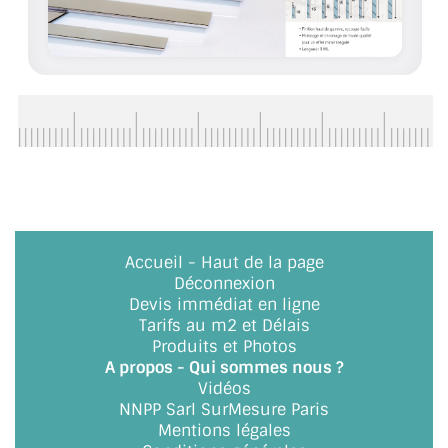
ACCESSOIRES & QUINCAILLERIE
CATALOGUE DE PROFILS ET FIXATION DU
VERRE
LES FIXATIONS POUR MIROIR
LES PROFILS PAROI DE VERRE
VITRINE EN VERRE
Accueil
-
Haut de la page
Déconnexion
CONNECTEURS ET ASSEMBLAGE DE VERRES
Devis immédiat en ligne
Tarifs au m2 et Délais
PLATS ET CORNIÈRES
Produits et Photos
A propos - Qui sommes nous ?
LES CHARNIÈRES DE PORTE EN VERRE
Vidéos
NNPP Sarl SurMesure Paris
BOUTONS ET POIGNÉES
Mentions légales