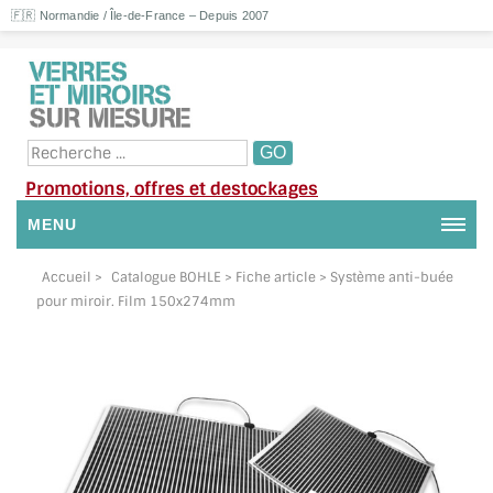
🇫🇷 Normandie / Île-de-France – Depuis 2007
Promotions, offres et destockages
MENU
NOUS CONTACTER
Accueil
>
Catalogue BOHLE
> Fiche article > Système anti-buée
pour miroir. Film 150x274mm
MON COMPTE / SE CONNECTER
DEMANDE DE DEVIS
SUIVI DE DEVIS
SUIVI DE COMMANDE