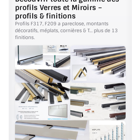
VERRE FEUILLETÉ
profils Verres et Miroirs –
profils & finitions
VERRE ANTI-REFLET
Profils F317, F209 a pareclose, montants
VERRE LAQUÉ/CRÉDENCE
décoratifs, méplats, cornières & T… plus de 13
finitions.
VERRE FEUILLETÉ/TREMPÉ
DALLE DE SOL EN VERRE
PORTE EN VERRE
GARDE CORPS EN VERRE
VERRIÈRE TYPE ATELIER
VERRES TEXTURÉS
PLEXIGLAS PMMA
DOUBLE VITRAGE