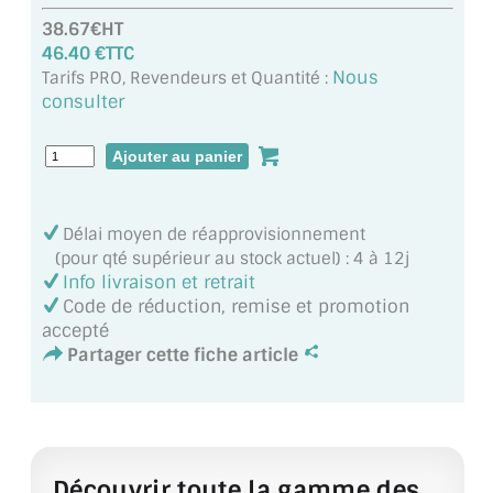
MIROIR DE SALLE DE BAIN
38.67€HT
46.40 €TTC
MIROIR PAROI DE DOUCHE
Nous
Tarifs PRO, Revendeurs et Quantité :
consulter
MIROIR POUR SALLE DE SPORT
MIROIR POUR SALLE DE DANSE
MIROIR ENCADRÉ
Délai moyen de réapprovisionnement
(pour qté supérieur au stock actuel) : 4 à 12j
MIROIR TV
Info livraison et retrait
Code de réduction, remise et promotion
VERRE SUR MESURE
accepté
Partager cette fiche article
VERRE EXTRACLAIR
VERRE TREMPÉ (SÉCURIT)
PAROI DE DOUCHE
Découvrir toute la gamme des