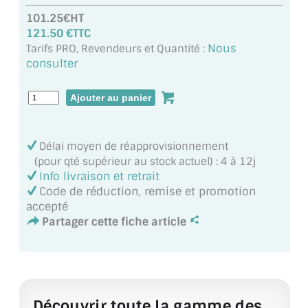
MIROIR DE SALLE DE BAIN
101.25€HT
121.50 €TTC
MIROIR PAROI DE DOUCHE
Nous
Tarifs PRO, Revendeurs et Quantité :
consulter
MIROIR POUR SALLE DE SPORT
MIROIR POUR SALLE DE DANSE
MIROIR ENCADRÉ
Délai moyen de réapprovisionnement
(pour qté supérieur au stock actuel) : 4 à 12j
MIROIR TV
Info livraison et retrait
Code de réduction, remise et promotion
VERRE SUR MESURE
accepté
Partager cette fiche article
VERRE EXTRACLAIR
VERRE TREMPÉ (SÉCURIT)
PAROI DE DOUCHE
Découvrir toute la gamme des