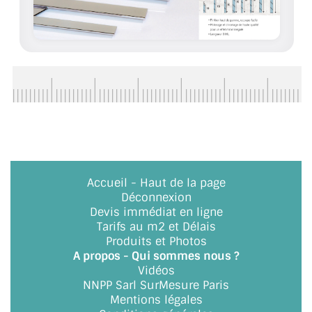
ACCESSOIRES & QUINCAILLERIE
CATALOGUE DE PROFILS ET FIXATION DU
VERRE
LES FIXATIONS POUR MIROIR
LES PROFILS PAROI DE VERRE
VITRINE EN VERRE
Accueil
-
Haut de la page
Déconnexion
CONNECTEURS ET ASSEMBLAGE DE VERRES
Devis immédiat en ligne
Tarifs au m2 et Délais
PLATS ET CORNIÈRES
Produits et Photos
A propos - Qui sommes nous ?
LES CHARNIÈRES DE PORTE EN VERRE
Vidéos
NNPP Sarl SurMesure Paris
BOUTONS ET POIGNÉES
Mentions légales