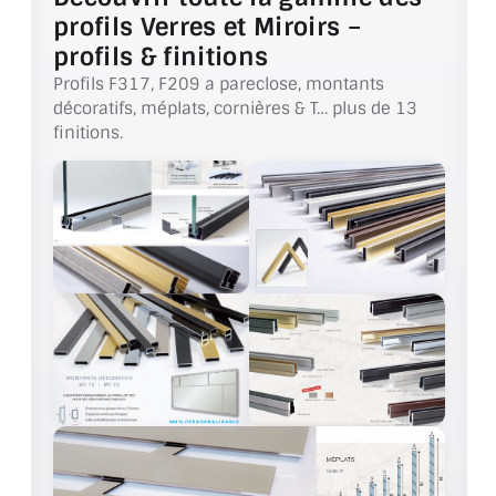
VERRE FEUILLETÉ
profils Verres et Miroirs –
profils & finitions
VERRE ANTI-REFLET
Profils F317, F209 a pareclose, montants
VERRE LAQUÉ/CRÉDENCE
décoratifs, méplats, cornières & T… plus de 13
finitions.
VERRE FEUILLETÉ/TREMPÉ
DALLE DE SOL EN VERRE
PORTE EN VERRE
GARDE CORPS EN VERRE
VERRIÈRE TYPE ATELIER
VERRES TEXTURÉS
PLEXIGLAS PMMA
DOUBLE VITRAGE