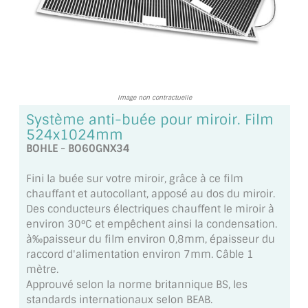
TOUS LES TARIFS AU M2
GUIDE : CHOIX PAR UTILISATION
INSPIRATIONS ET NOUVEAUTÉS
Image non contractuelle
AMBIANCE LAITON BROSSÉ
Système anti-buée pour miroir. Film
524x1024mm
MIROIRS VIEILLIS AMBIANCE BRASSERIE
BOHLE - BO60GNX34
MIROIR SUR MESURE
Fini la buée sur votre miroir, grâce à ce film
chauffant et autocollant, apposé au dos du miroir.
MIROIR VIEILLI
Des conducteurs électriques chauffent le miroir à
environ 30°C et empêchent ainsi la condensation.
MIROIR DÉCORATIF DE COULEUR
à‰paisseur du film environ 0,8mm, épaisseur du
raccord d'alimentation environ 7mm. Câble 1
LOTS DE MIROIRS EN MOZAÏQUE
mètre.
Approuvé selon la norme britannique BS, les
MIROIR POUR PORTE
standards internationaux selon BEAB.