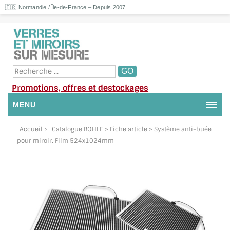
🇫🇷 Normandie / Île-de-France – Depuis 2007
Promotions, offres et destockages
MENU
NOUS CONTACTER
Accueil
>
Catalogue BOHLE
> Fiche article > Système anti-buée
pour miroir. Film 524x1024mm
MON COMPTE / SE CONNECTER
DEMANDE DE DEVIS
SUIVI DE DEVIS
SUIVI DE COMMANDE