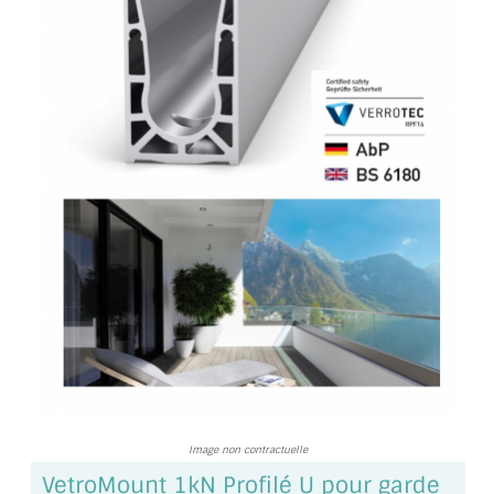
TOUS LES TARIFS AU M2
GUIDE : CHOIX PAR UTILISATION
INSPIRATIONS ET NOUVEAUTÉS
AMBIANCE LAITON BROSSÉ
MIROIRS VIEILLIS AMBIANCE BRASSERIE
MIROIR SUR MESURE
MIROIR VIEILLI
MIROIR DÉCORATIF DE COULEUR
LOTS DE MIROIRS EN MOZAÏQUE
Image non contractuelle
MIROIR POUR PORTE
VetroMount 1kN Profilé U pour garde