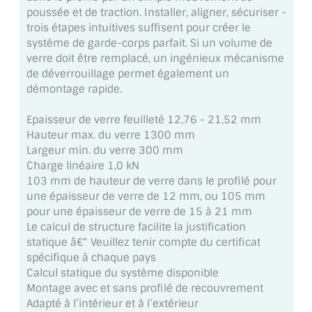
poussée et de traction. Installer, aligner, sécuriser -
trois étapes intuitives suffisent pour créer le
ACCESSOIRES & QUINCAILLERIE
système de garde-corps parfait. Si un volume de
verre doit être remplacé, un ingénieux mécanisme
CATALOGUE DE PROFILS ET FIXATION DU
de déverrouillage permet également un
VERRE
démontage rapide.
LES FIXATIONS POUR MIROIR
Epaisseur de verre feuilleté 12,76 - 21,52 mm
Hauteur max. du verre 1300 mm
LES PROFILS PAROI DE VERRE
Largeur min. du verre 300 mm
Charge linéaire 1,0 kN
VITRINE EN VERRE
103 mm de hauteur de verre dans le profilé pour
une épaisseur de verre de 12 mm, ou 105 mm
CONNECTEURS ET ASSEMBLAGE DE VERRES
pour une épaisseur de verre de 15 à 21 mm
Le calcul de structure facilite la justification
PLATS ET CORNIÈRES
statique â€“ Veuillez tenir compte du certificat
spécifique à chaque pays
LES CHARNIÈRES DE PORTE EN VERRE
Calcul statique du système disponible
Montage avec et sans profilé de recouvrement
BOUTONS ET POIGNÉES
Adapté à l’intérieur et à l’extérieur