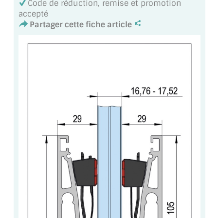
Code de réduction, remise et promotion
CONSEILS / AIDE
accepté
Partager cette fiche article
A PROPOS DE LA LIVRAISON
COMPTE PRO
MON PANIER
PLAN DU SITE
DÉCONNEXION
NOUS TROUVER - BUC 78
NOUS CONTACTER