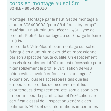
corps en montage au sol 5m
MIROIR DE SALLE DE BAIN
BOHLE - BO5403010
MIROIR PAROI DE DOUCHE
Montage : Montage par le haut. Set de montage a
ajouter BO5403093 (pour 88.4 feuilleté/trempé).
MIROIR POUR SALLE DE SPORT
Matériau : En aluminium. Décor : E6/C0. Type de
produit : Profilé de montage au sol. Charge linéaire
MIROIR POUR SALLE DE DANSE
: 1,0 kN
Le profilé U VetroMount pour montage sur sol est
MIROIR ENCADRÉ
fabriqué en aluminium extrudé et impressionne
par son aspect de haute qualité. Un espacement
MIROIR TV
des vis de seulement 400 mm est nécessaire pour
fixer solidement le profilé. L'utilisation de vis à
VERRE SUR MESURE
béton évite d'avoir à enfoncer des ancrages à
expansion. Tous les accessoires tels que les
VERRE EXTRACLAIR
embouts, les profilés de recouvrement, les
caoutchoucs d'espacement, etc. sont disponibles.
VERRE TREMPÉ (SÉCURIT)
Important pour la planification et l'exécution : le
certificat d'essai de l'Inspection générale des
PAROI DE DOUCHE
bâtiments (AbP), et des informations importantes