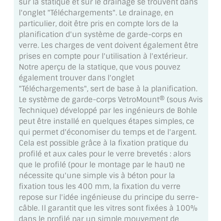
sur la statique et sur le drainage se trouvent dans
VERRE FEUILLETÉ
l'onglet "Téléchargements". Le drainage, en
particulier, doit être pris en compte lors de la
VERRE ANTI-REFLET
planification d'un système de garde-corps en
verre. Les charges de vent doivent également être
VERRE LAQUÉ/CRÉDENCE
prises en compte pour l'utilisation à l'extérieur.
Notre aperçu de la statique, que vous pouvez
VERRE FEUILLETÉ/TREMPÉ
également trouver dans l'onglet
"Téléchargements", sert de base à la planification.
DALLE DE SOL EN VERRE
Le système de garde-corps VetroMount® (sous Avis
Technique) développé par les ingénieurs de Bohle
PORTE EN VERRE
peut être installé en quelques étapes simples, ce
qui permet d'économiser du temps et de l'argent.
GARDE CORPS EN VERRE
Cela est possible grâce à la fixation pratique du
profilé et aux cales pour le verre brevetés : alors
VERRIÈRE TYPE ATELIER
que le profilé (pour le montage par le haut) ne
nécessite qu'une simple vis à béton pour la
VERRES TEXTURÉS
fixation tous les 400 mm, la fixation du verre
repose sur l'idée ingénieuse du principe du serre-
PLEXIGLAS PMMA
câble. Il garantit que les vitres sont fixées à 100%
dans le profilé par un simple mouvement de
DOUBLE VITRAGE