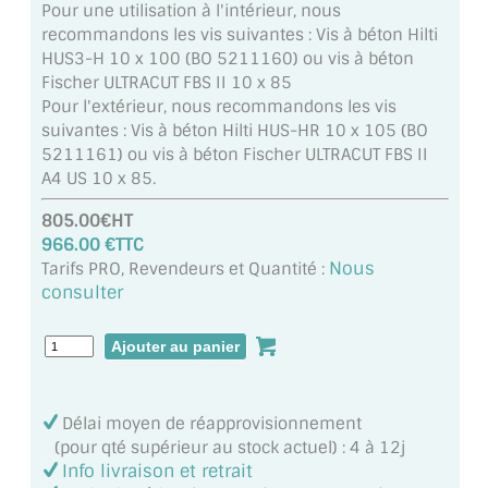
Pour une utilisation à l'intérieur, nous
BARRES DE STABILISATION
recommandons les vis suivantes : Vis à béton Hilti
HUS3-H 10 x 100 (BO 5211160) ou vis à béton
JOINTS D'ÉTANCHÉITÉS
Fischer ULTRACUT FBS II 10 x 85
Pour l'extérieur, nous recommandons les vis
FIXATION GARDES CORPS
suivantes : Vis à béton Hilti HUS-HR 10 x 105 (BO
5211161) ou vis à béton Fischer ULTRACUT FBS II
SYSTÈMES PIVOTANTS
A4 US 10 x 85.
SYSTÈMES COULISSANTS
805.00€HT
966.00 €TTC
LE CATALOGUE ACCESSOIRES
Nous
Tarifs PRO, Revendeurs et Quantité :
(STROMBINOSCOPE)
consulter
ACCESSOIRES EN PROMOTIONS
EXEMPLES, RÉALISATIONS, INSPIRATIONS
NUANCIER RAL
Délai moyen de réapprovisionnement
(pour qté supérieur au stock actuel) : 4 à 12j
COMMENT COUPER DU VERRE ?
Info livraison et retrait