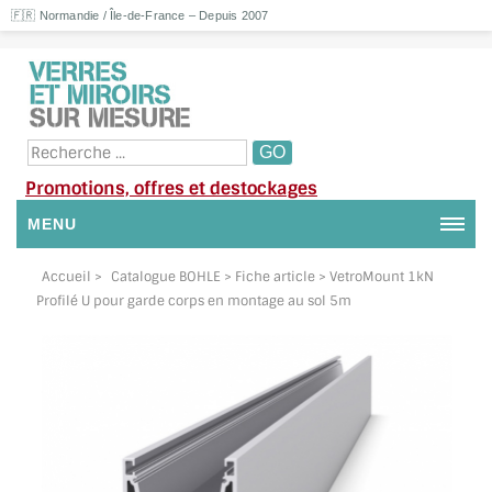
🇫🇷 Normandie / Île-de-France – Depuis 2007
Promotions, offres et destockages
MENU
NOUS CONTACTER
Accueil
>
Catalogue BOHLE
> Fiche article > VetroMount 1kN
Profilé U pour garde corps en montage au sol 5m
MON COMPTE / SE CONNECTER
DEMANDE DE DEVIS
SUIVI DE DEVIS
SUIVI DE COMMANDE