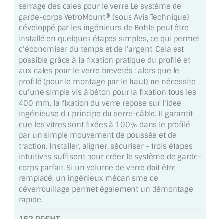
serrage des cales pour le verre Le système de
MIROIR DE SALLE DE BAIN
garde-corps VetroMount® (sous Avis Technique)
développé par les ingénieurs de Bohle peut être
MIROIR PAROI DE DOUCHE
installé en quelques étapes simples, ce qui permet
d'économiser du temps et de l'argent. Cela est
MIROIR POUR SALLE DE SPORT
possible grâce à la fixation pratique du profilé et
aux cales pour le verre brevetés : alors que le
MIROIR POUR SALLE DE DANSE
profilé (pour le montage par le haut) ne nécessite
qu'une simple vis à béton pour la fixation tous les
MIROIR ENCADRÉ
400 mm, la fixation du verre repose sur l'idée
ingénieuse du principe du serre-câble. Il garantit
MIROIR TV
que les vitres sont fixées à 100% dans le profilé
par un simple mouvement de poussée et de
VERRE SUR MESURE
traction. Installer, aligner, sécuriser - trois étapes
intuitives suffisent pour créer le système de garde-
VERRE EXTRACLAIR
corps parfait. Si un volume de verre doit être
remplacé, un ingénieux mécanisme de
VERRE TREMPÉ (SÉCURIT)
déverrouillage permet également un démontage
rapide.
PAROI DE DOUCHE
162.00€HT