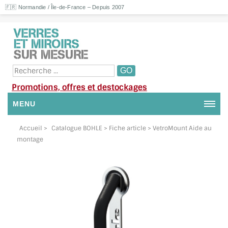
🇫🇷 Normandie / Île-de-France – Depuis 2007
Promotions, offres et destockages
MENU
NOUS CONTACTER
Accueil
>
Catalogue BOHLE
> Fiche article > VetroMount Aide au
montage
MON COMPTE / SE CONNECTER
DEMANDE DE DEVIS
SUIVI DE DEVIS
SUIVI DE COMMANDE