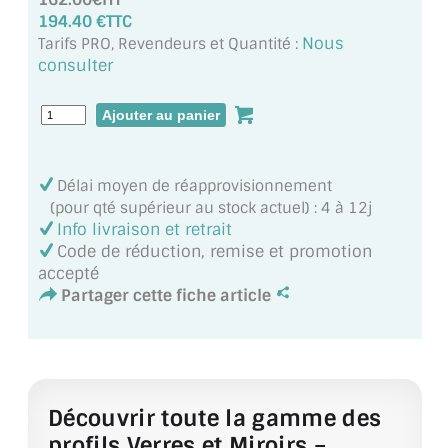
VERRE FEUILLETÉ
194.40 €TTC
Nous
Tarifs PRO, Revendeurs et Quantité :
VERRE ANTI-REFLET
consulter
VERRE LAQUÉ/CRÉDENCE
VERRE FEUILLETÉ/TREMPÉ
DALLE DE SOL EN VERRE
Délai moyen de réapprovisionnement
(pour qté supérieur au stock actuel) : 4 à 12j
PORTE EN VERRE
Info livraison et retrait
Code de réduction, remise et promotion
GARDE CORPS EN VERRE
accepté
Partager cette fiche article
VERRIÈRE TYPE ATELIER
VERRES TEXTURÉS
PLEXIGLAS PMMA
Découvrir toute la gamme des
profils Verres et Miroirs –
DOUBLE VITRAGE