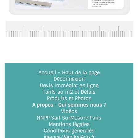
BARRES DE STABILISATION
JOINTS D'ÉTANCHÉITÉS
FIXATION GARDES CORPS
SYSTÈMES PIVOTANTS
SYSTÈMES COULISSANTS
LE CATALOGUE ACCESSOIRES
Accueil
-
Haut de la page
(STROMBINOSCOPE)
Déconnexion
Devis immédiat en ligne
ACCESSOIRES EN PROMOTIONS
Tarifs au m2 et Délais
Produits et Photos
A propos - Qui sommes nous ?
EXEMPLES, RÉALISATIONS, INSPIRATIONS
Vidéos
NNPP Sarl SurMesure Paris
NUANCIER RAL
Mentions légales
Conditions générales
COMMENT COUPER DU VERRE ?
Agence Web
:
Kalédo.fr