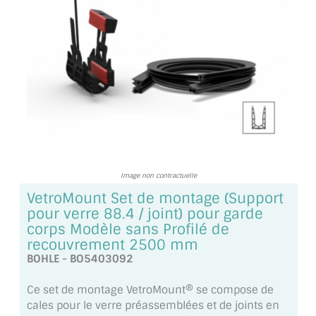
TOUS LES TARIFS AU M2
GUIDE : CHOIX PAR UTILISATION
INSPIRATIONS ET NOUVEAUTÉS
AMBIANCE LAITON BROSSÉ
MIROIRS VIEILLIS AMBIANCE BRASSERIE
MIROIR SUR MESURE
Image non contractuelle
VetroMount Set de montage (Support
MIROIR VIEILLI
pour verre 88.4 / joint) pour garde
corps Modèle sans Profilé de
MIROIR DÉCORATIF DE COULEUR
recouvrement 2500 mm
BOHLE - BO5403092
LOTS DE MIROIRS EN MOZAÏQUE
Ce set de montage VetroMount® se compose de
MIROIR POUR PORTE
cales pour le verre préassemblées et de joints en