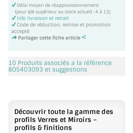
Délai moyen de réapprovisionnement
(pour qté supérieur au stock actuel) : 4 à 12j
ACCESSOIRES & QUINCAILLERIE
Info livraison et retrait
Code de réduction, remise et promotion
CATALOGUE DE PROFILS ET FIXATION DU
accepté
VERRE
Partager cette fiche article
LES FIXATIONS POUR MIROIR
LES PROFILS PAROI DE VERRE
10 Produits associés a la référence
BO5403093 et suggestions
VITRINE EN VERRE
CONNECTEURS ET ASSEMBLAGE DE VERRES
PLATS ET CORNIÈRES
Découvrir toute la gamme des
LES CHARNIÈRES DE PORTE EN VERRE
profils Verres et Miroirs –
BOUTONS ET POIGNÉES
profils & finitions