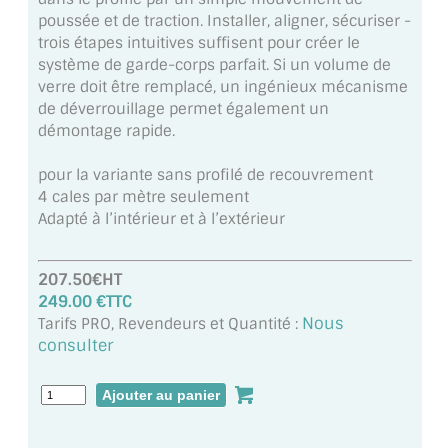
VERRE FEUILLETÉ
poussée et de traction. Installer, aligner, sécuriser -
trois étapes intuitives suffisent pour créer le
VERRE ANTI-REFLET
système de garde-corps parfait. Si un volume de
verre doit être remplacé, un ingénieux mécanisme
VERRE LAQUÉ/CRÉDENCE
de déverrouillage permet également un
démontage rapide.
VERRE FEUILLETÉ/TREMPÉ
pour la variante sans profilé de recouvrement
DALLE DE SOL EN VERRE
4 cales par mètre seulement
Adapté à l’intérieur et à l’extérieur
PORTE EN VERRE
GARDE CORPS EN VERRE
207.50€HT
249.00 €TTC
VERRIÈRE TYPE ATELIER
Nous
Tarifs PRO, Revendeurs et Quantité :
consulter
VERRES TEXTURÉS
PLEXIGLAS PMMA
DOUBLE VITRAGE