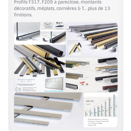
Profils F317, F209 a pareclose, montants
BARRES DE STABILISATION
décoratifs, méplats, cornières & T… plus de 13
finitions.
JOINTS D'ÉTANCHÉITÉS
FIXATION GARDES CORPS
SYSTÈMES PIVOTANTS
SYSTÈMES COULISSANTS
LE CATALOGUE ACCESSOIRES
(STROMBINOSCOPE)
ACCESSOIRES EN PROMOTIONS
EXEMPLES, RÉALISATIONS, INSPIRATIONS
NUANCIER RAL
COMMENT COUPER DU VERRE ?