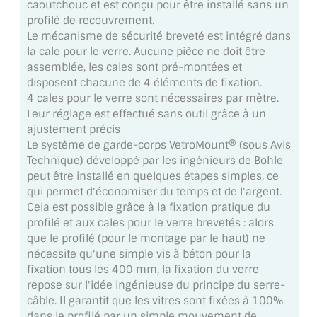
caoutchouc et est conçu pour être installé sans un
MIROIR DE SALLE DE BAIN
profilé de recouvrement.
Le mécanisme de sécurité breveté est intégré dans
MIROIR PAROI DE DOUCHE
la cale pour le verre. Aucune pièce ne doit être
assemblée, les cales sont pré-montées et
MIROIR POUR SALLE DE SPORT
disposent chacune de 4 éléments de fixation.
4 cales pour le verre sont nécessaires par mètre.
MIROIR POUR SALLE DE DANSE
Leur réglage est effectué sans outil grâce à un
ajustement précis
MIROIR ENCADRÉ
Le système de garde-corps VetroMount® (sous Avis
Technique) développé par les ingénieurs de Bohle
MIROIR TV
peut être installé en quelques étapes simples, ce
qui permet d'économiser du temps et de l'argent.
VERRE SUR MESURE
Cela est possible grâce à la fixation pratique du
profilé et aux cales pour le verre brevetés : alors
VERRE EXTRACLAIR
que le profilé (pour le montage par le haut) ne
nécessite qu'une simple vis à béton pour la
VERRE TREMPÉ (SÉCURIT)
fixation tous les 400 mm, la fixation du verre
repose sur l'idée ingénieuse du principe du serre-
PAROI DE DOUCHE
câble. Il garantit que les vitres sont fixées à 100%
dans le profilé par un simple mouvement de