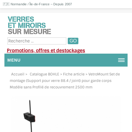
🇫🇷 Normandie / Île-de-France – Depuis 2007
Promotions, offres et destockages
MENU
NOUS CONTACTER
Accueil
>
Catalogue BOHLE
> Fiche article > VetroMount Set de
montage (Support pour verre 88.4 / joint) pour garde corps
MON COMPTE / SE CONNECTER
Modèle sans Profilé de recouvrement 2500 mm
DEMANDE DE DEVIS
SUIVI DE DEVIS
SUIVI DE COMMANDE