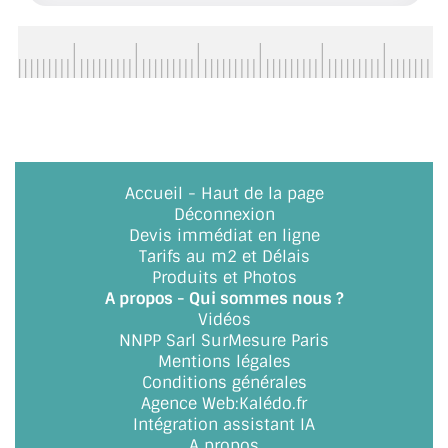
CONSEILS / AIDE
A PROPOS DE LA LIVRAISON
COMPTE PRO
MON PANIER
Accueil
-
Haut de la page
PLAN DU SITE
Déconnexion
Devis immédiat en ligne
DÉCONNEXION
Tarifs au m2 et Délais
Produits et Photos
NOUS TROUVER - BUC 78
A propos - Qui sommes nous ?
Vidéos
NOUS CONTACTER
NNPP Sarl SurMesure Paris
Mentions légales
Conditions générales
Agence Web
:
Kalédo.fr
Intégration assistant IA
A propos