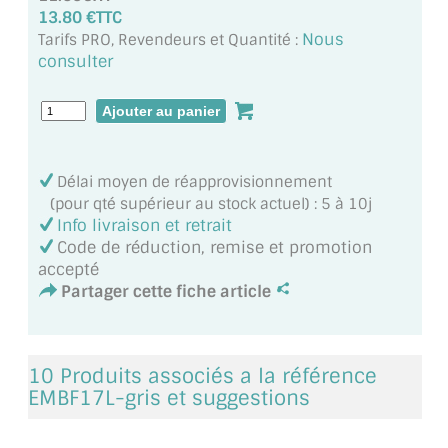
MIROIR DE SALLE DE BAIN
13.80 €TTC
Nous
Tarifs PRO, Revendeurs et Quantité :
MIROIR PAROI DE DOUCHE
consulter
MIROIR POUR SALLE DE SPORT
MIROIR POUR SALLE DE DANSE
Délai moyen de réapprovisionnement
MIROIR ENCADRÉ
(pour qté supérieur au stock actuel) : 5 à 10j
Info livraison et retrait
MIROIR TV
Code de réduction, remise et promotion
accepté
VERRE SUR MESURE
Partager cette fiche article
VERRE EXTRACLAIR
VERRE TREMPÉ (SÉCURIT)
10 Produits associés a la référence
EMBF17L-gris et suggestions
PAROI DE DOUCHE