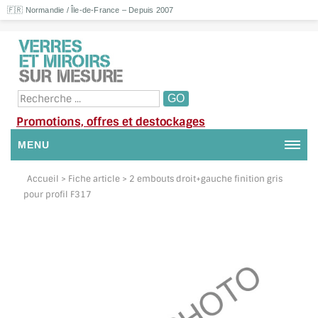
🇫🇷 Normandie / Île-de-France – Depuis 2007
Promotions, offres et destockages
MENU
NOUS CONTACTER
Accueil
> Fiche article > 2 embouts droit+gauche finition gris
pour profil F317
MON COMPTE / SE CONNECTER
DEMANDE DE DEVIS
SUIVI DE DEVIS
SUIVI DE COMMANDE