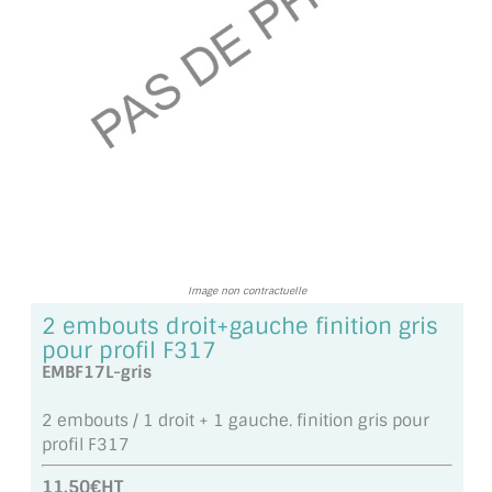
TOUS LES TARIFS AU M2
GUIDE : CHOIX PAR UTILISATION
INSPIRATIONS ET NOUVEAUTÉS
AMBIANCE LAITON BROSSÉ
MIROIRS VIEILLIS AMBIANCE BRASSERIE
MIROIR SUR MESURE
Image non contractuelle
MIROIR VIEILLI
2 embouts droit+gauche finition gris
pour profil F317
MIROIR DÉCORATIF DE COULEUR
EMBF17L-gris
LOTS DE MIROIRS EN MOZAÏQUE
2 embouts / 1 droit + 1 gauche. finition gris pour
profil F317
MIROIR POUR PORTE
11.50€HT