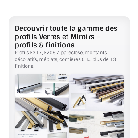
VERRE FEUILLETÉ
VERRE ANTI-REFLET
Découvrir toute la gamme des
VERRE LAQUÉ/CRÉDENCE
profils Verres et Miroirs –
VERRE FEUILLETÉ/TREMPÉ
profils & finitions
Profils F317, F209 a pareclose, montants
DALLE DE SOL EN VERRE
décoratifs, méplats, cornières & T… plus de 13
finitions.
PORTE EN VERRE
GARDE CORPS EN VERRE
VERRIÈRE TYPE ATELIER
VERRES TEXTURÉS
PLEXIGLAS PMMA
DOUBLE VITRAGE