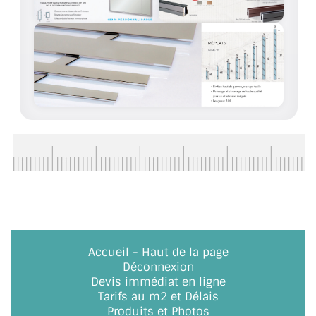
ACCESSOIRES & QUINCAILLERIE
CATALOGUE DE PROFILS ET FIXATION DU
VERRE
LES FIXATIONS POUR MIROIR
LES PROFILS PAROI DE VERRE
VITRINE EN VERRE
CONNECTEURS ET ASSEMBLAGE DE VERRES
PLATS ET CORNIÈRES
Accueil
-
Haut de la page
LES CHARNIÈRES DE PORTE EN VERRE
Déconnexion
Devis immédiat en ligne
BOUTONS ET POIGNÉES
Tarifs au m2 et Délais
Produits et Photos