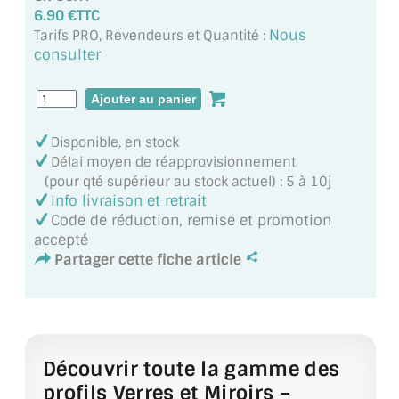
MIROIR DE SALLE DE BAIN
6.90 €TTC
Nous
Tarifs PRO, Revendeurs et Quantité :
MIROIR PAROI DE DOUCHE
consulter
MIROIR POUR SALLE DE SPORT
MIROIR POUR SALLE DE DANSE
Disponible, en stock
Délai moyen de réapprovisionnement
MIROIR ENCADRÉ
(pour qté supérieur au stock actuel) : 5 à 10j
Info livraison et retrait
MIROIR TV
Code de réduction, remise et promotion
accepté
VERRE SUR MESURE
Partager cette fiche article
VERRE EXTRACLAIR
VERRE TREMPÉ (SÉCURIT)
Découvrir toute la gamme des
PAROI DE DOUCHE
profils Verres et Miroirs –