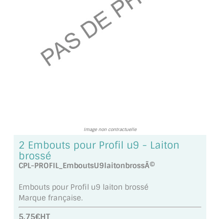
TOUS LES TARIFS AU M2
GUIDE : CHOIX PAR UTILISATION
INSPIRATIONS ET NOUVEAUTÉS
AMBIANCE LAITON BROSSÉ
MIROIRS VIEILLIS AMBIANCE BRASSERIE
MIROIR SUR MESURE
Image non contractuelle
MIROIR VIEILLI
2 Embouts pour Profil u9 - Laiton
brossé
MIROIR DÉCORATIF DE COULEUR
CPL-PROFIL_EmboutsU9laitonbrossÃ©
LOTS DE MIROIRS EN MOZAÏQUE
Embouts pour Profil u9 laiton brossé
Marque française.
MIROIR POUR PORTE
5.75€HT