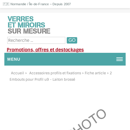
🇫🇷 Normandie / Île-de-France – Depuis 2007
Promotions, offres et destockages
MENU
NOUS CONTACTER
Accueil
>
Accessoires profils et fixations
> Fiche article > 2
Embouts pour Profil u9 - Laiton brossé
MON COMPTE / SE CONNECTER
DEMANDE DE DEVIS
SUIVI DE DEVIS
SUIVI DE COMMANDE