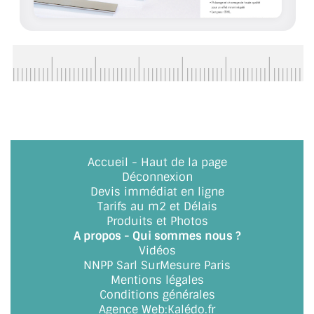
ACCESSOIRES & QUINCAILLERIE
CATALOGUE DE PROFILS ET FIXATION DU
VERRE
LES FIXATIONS POUR MIROIR
LES PROFILS PAROI DE VERRE
Accueil
-
Haut de la page
VITRINE EN VERRE
Déconnexion
Devis immédiat en ligne
CONNECTEURS ET ASSEMBLAGE DE VERRES
Tarifs au m2 et Délais
Produits et Photos
PLATS ET CORNIÈRES
A propos - Qui sommes nous ?
Vidéos
LES CHARNIÈRES DE PORTE EN VERRE
NNPP Sarl SurMesure Paris
Mentions légales
BOUTONS ET POIGNÉES
Conditions générales
Agence Web
:
Kalédo.fr