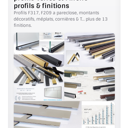
VERRE FEUILLETÉ
profils & finitions
Profils F317, F209 a pareclose, montants
VERRE ANTI-REFLET
décoratifs, méplats, cornières & T… plus de 13
finitions.
VERRE LAQUÉ/CRÉDENCE
VERRE FEUILLETÉ/TREMPÉ
DALLE DE SOL EN VERRE
PORTE EN VERRE
GARDE CORPS EN VERRE
VERRIÈRE TYPE ATELIER
VERRES TEXTURÉS
PLEXIGLAS PMMA
DOUBLE VITRAGE