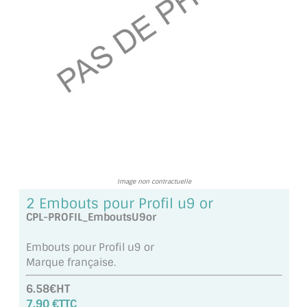
TOUS LES TARIFS AU M2
GUIDE : CHOIX PAR UTILISATION
INSPIRATIONS ET NOUVEAUTÉS
AMBIANCE LAITON BROSSÉ
MIROIRS VIEILLIS AMBIANCE BRASSERIE
MIROIR SUR MESURE
Image non contractuelle
MIROIR VIEILLI
2 Embouts pour Profil u9 or
CPL-PROFIL_EmboutsU9or
MIROIR DÉCORATIF DE COULEUR
Embouts pour Profil u9 or
LOTS DE MIROIRS EN MOZAÏQUE
Marque française.
MIROIR POUR PORTE
6.58€HT
7.90 €TTC