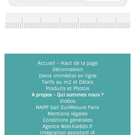
ACCESSOIRES & QUINCAILLERIE
CATALOGUE DE PROFILS ET FIXATION DU
VERRE
LES FIXATIONS POUR MIROIR
LES PROFILS PAROI DE VERRE
Accueil
-
Haut de la page
Déconnexion
VITRINE EN VERRE
Devis immédiat en ligne
Tarifs au m2 et Délais
CONNECTEURS ET ASSEMBLAGE DE VERRES
Produits et Photos
A propos - Qui sommes nous ?
PLATS ET CORNIÈRES
Vidéos
NNPP Sarl SurMesure Paris
LES CHARNIÈRES DE PORTE EN VERRE
Mentions légales
Conditions générales
BOUTONS ET POIGNÉES
Agence Web
:
Kalédo.fr
Intégration assistant IA