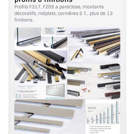
VERRE FEUILLETÉ
Profils F317, F209 a pareclose, montants
décoratifs, méplats, cornières & T… plus de 13
VERRE ANTI-REFLET
finitions.
VERRE LAQUÉ/CRÉDENCE
VERRE FEUILLETÉ/TREMPÉ
DALLE DE SOL EN VERRE
PORTE EN VERRE
GARDE CORPS EN VERRE
VERRIÈRE TYPE ATELIER
VERRES TEXTURÉS
PLEXIGLAS PMMA
DOUBLE VITRAGE