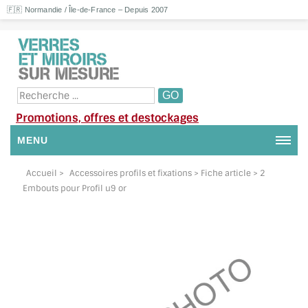
🇫🇷 Normandie / Île-de-France – Depuis 2007
Promotions, offres et destockages
MENU
NOUS CONTACTER
Accueil
>
Accessoires profils et fixations
> Fiche article > 2
Embouts pour Profil u9 or
MON COMPTE / SE CONNECTER
DEMANDE DE DEVIS
SUIVI DE DEVIS
SUIVI DE COMMANDE