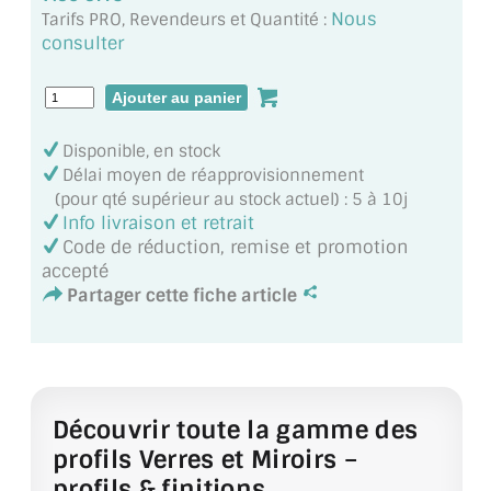
MIROIR DE SALLE DE BAIN
Nous
Tarifs PRO, Revendeurs et Quantité :
consulter
MIROIR PAROI DE DOUCHE
MIROIR POUR SALLE DE SPORT
Disponible, en stock
MIROIR POUR SALLE DE DANSE
Délai moyen de réapprovisionnement
(pour qté supérieur au stock actuel) : 5 à 10j
MIROIR ENCADRÉ
Info livraison et retrait
Code de réduction, remise et promotion
MIROIR TV
accepté
Partager cette fiche article
VERRE SUR MESURE
VERRE EXTRACLAIR
VERRE TREMPÉ (SÉCURIT)
Découvrir toute la gamme des
PAROI DE DOUCHE
profils Verres et Miroirs –
profils & finitions