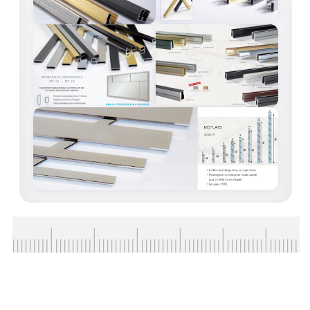
VERRE FEUILLETÉ
VERRE ANTI-REFLET
VERRE LAQUÉ/CRÉDENCE
VERRE FEUILLETÉ/TREMPÉ
DALLE DE SOL EN VERRE
PORTE EN VERRE
GARDE CORPS EN VERRE
VERRIÈRE TYPE ATELIER
VERRES TEXTURÉS
PLEXIGLAS PMMA
DOUBLE VITRAGE