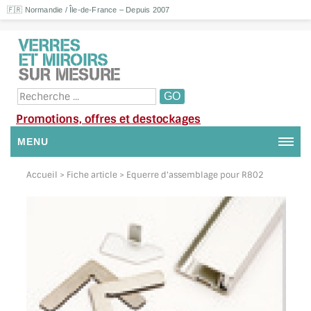
🇫🇷 Normandie / Île-de-France – Depuis 2007
Promotions, offres et destockages
MENU
NOUS CONTACTER
Accueil
> Fiche article > Equerre d'assemblage pour R802
MON COMPTE / SE CONNECTER
DEMANDE DE DEVIS
SUIVI DE DEVIS
SUIVI DE COMMANDE