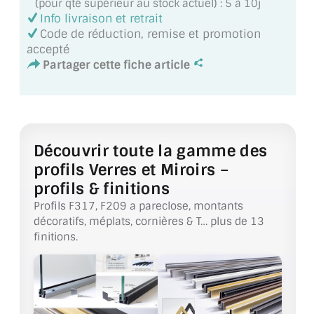
(pour qté supérieur au stock actuel) : 5 à 10j
MIROIR DE SALLE DE BAIN
Info livraison et retrait
Code de réduction, remise et promotion
MIROIR PAROI DE DOUCHE
accepté
Partager cette fiche article
MIROIR POUR SALLE DE SPORT
MIROIR POUR SALLE DE DANSE
MIROIR ENCADRÉ
Découvrir toute la gamme des
MIROIR TV
profils Verres et Miroirs –
profils & finitions
VERRE SUR MESURE
Profils F317, F209 a pareclose, montants
décoratifs, méplats, cornières & T… plus de 13
VERRE EXTRACLAIR
finitions.
VERRE TREMPÉ (SÉCURIT)
PAROI DE DOUCHE