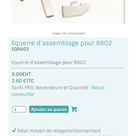
TOUS LES TARIFS AU M2
GUIDE : CHOIX PAR UTILISATION
INSPIRATIONS ET NOUVEAUTÉS
Image non contractuelle
Equerre d'assemblage pour R802
AMBIANCE LAITON BROSSÉ
EQR802
MIROIRS VIEILLIS AMBIANCE BRASSERIE
Equerre d'assemblage pour R802
3.00€HT
MIROIR SUR MESURE
3.60 €TTC
Nous
MIROIR VIEILLI
Tarifs PRO, Revendeurs et Quantité :
consulter
MIROIR DÉCORATIF DE COULEUR
LOTS DE MIROIRS EN MOZAÏQUE
MIROIR POUR PORTE
Délai moyen de réapprovisionnement