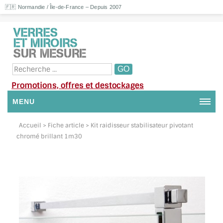
🇫🇷 Normandie / Île-de-France – Depuis 2007
Promotions, offres et destockages
MENU
NOUS CONTACTER
Accueil
> Fiche article > Kit raidisseur stabilisateur pivotant
chromé brillant 1m30
MON COMPTE / SE CONNECTER
DEMANDE DE DEVIS
SUIVI DE DEVIS
SUIVI DE COMMANDE