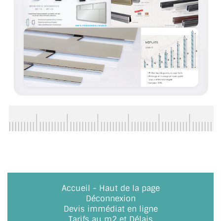
CONSEILS / AIDE
A PROPOS DE LA LIVRAISON
COMPTE PRO
MON PANIER
PLAN DU SITE
DÉCONNEXION
NOUS TROUVER - BUC 78
NOUS CONTACTER
Accueil
-
Haut de la page
Déconnexion
Devis immédiat en ligne
Tarifs au m2 et Délais