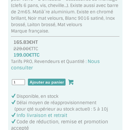
MIROIR DE SALLE DE BAIN
(clefs 6 pans, vis, cheville...). Existe aussi avec barre
de 2m65. Matià¨re aluminium. Existe en chromé
MIROIR PAROI DE DOUCHE
brillant, Noir mat velours, Blanc 9016 satiné, Inox
brossé, Laiton brossé, Mat velours
MIROIR POUR SALLE DE SPORT
Marque française.
165.83€HT
MIROIR POUR SALLE DE DANSE
229.00
€TTC
199.00€TTC
MIROIR ENCADRÉ
Nous
Tarifs PRO, Revendeurs et Quantité :
consulter
MIROIR TV
VERRE SUR MESURE
VERRE EXTRACLAIR
Disponible, en stock
Délai moyen de réapprovisionnement
VERRE TREMPÉ (SÉCURIT)
(pour qté supérieur au stock actuel) : 5 à 10j
Info livraison et retrait
PAROI DE DOUCHE
Code de réduction, remise et promotion
accepté