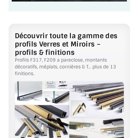
BARRES DE STABILISATION
JOINTS D'ÉTANCHÉITÉS
FIXATION GARDES CORPS
Découvrir toute la gamme des
profils Verres et Miroirs –
SYSTÈMES PIVOTANTS
profils & finitions
SYSTÈMES COULISSANTS
Profils F317, F209 a pareclose, montants
décoratifs, méplats, cornières & T… plus de 13
LE CATALOGUE ACCESSOIRES
finitions.
(STROMBINOSCOPE)
ACCESSOIRES EN PROMOTIONS
EXEMPLES, RÉALISATIONS, INSPIRATIONS
NUANCIER RAL
COMMENT COUPER DU VERRE ?