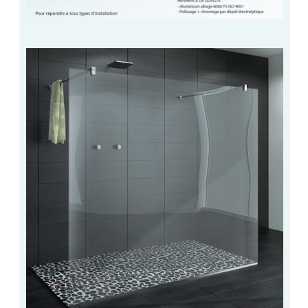
ACCESSOIRES & QUINCAILLERIE
CATALOGUE DE PROFILS ET FIXATION DU
VERRE
LES FIXATIONS POUR MIROIR
LES PROFILS PAROI DE VERRE
VITRINE EN VERRE
CONNECTEURS ET ASSEMBLAGE DE VERRES
PLATS ET CORNIÈRES
LES CHARNIÈRES DE PORTE EN VERRE
BOUTONS ET POIGNÉES