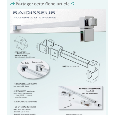
VERRE FEUILLETÉ
Partager cette fiche article
VERRE ANTI-REFLET
VERRE LAQUÉ/CRÉDENCE
VERRE FEUILLETÉ/TREMPÉ
DALLE DE SOL EN VERRE
PORTE EN VERRE
GARDE CORPS EN VERRE
VERRIÈRE TYPE ATELIER
VERRES TEXTURÉS
PLEXIGLAS PMMA
DOUBLE VITRAGE