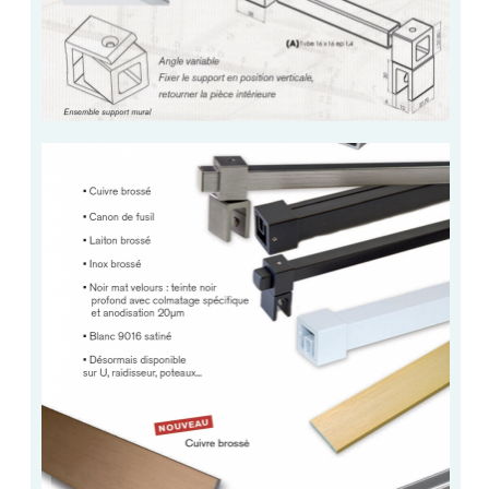
VERRE FEUILLETÉ
VERRE ANTI-REFLET
VERRE LAQUÉ/CRÉDENCE
VERRE FEUILLETÉ/TREMPÉ
DALLE DE SOL EN VERRE
PORTE EN VERRE
GARDE CORPS EN VERRE
VERRIÈRE TYPE ATELIER
VERRES TEXTURÉS
PLEXIGLAS PMMA
DOUBLE VITRAGE