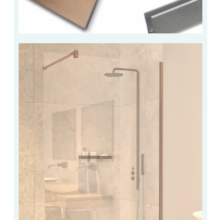
ACCESSOIRES & QUINCAILLERIE
CATALOGUE DE PROFILS ET FIXATION DU
VERRE
LES FIXATIONS POUR MIROIR
LES PROFILS PAROI DE VERRE
VITRINE EN VERRE
CONNECTEURS ET ASSEMBLAGE DE VERRES
PLATS ET CORNIÈRES
LES CHARNIÈRES DE PORTE EN VERRE
BOUTONS ET POIGNÉES