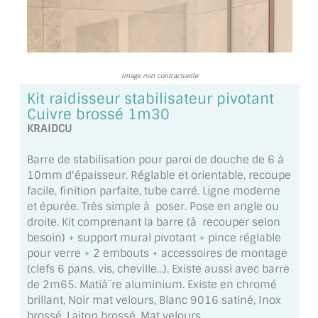
TOUS LES TARIFS AU M2
GUIDE : CHOIX PAR UTILISATION
INSPIRATIONS ET NOUVEAUTÉS
Image non contractuelle
Kit raidisseur stabilisateur pivotant
AMBIANCE LAITON BROSSÉ
Cuivre brossé 1m30
KRAIDCU
MIROIRS VIEILLIS AMBIANCE BRASSERIE
Barre de stabilisation pour paroi de douche de 6 à
MIROIR SUR MESURE
10mm d'épaisseur. Réglable et orientable, recoupe
facile, finition parfaite, tube carré. Ligne moderne
MIROIR VIEILLI
et épurée. Très simple à poser. Pose en angle ou
droite. Kit comprenant la barre (à recouper selon
MIROIR DÉCORATIF DE COULEUR
besoin) + support mural pivotant + pince réglable
pour verre + 2 embouts + accessoires de montage
LOTS DE MIROIRS EN MOZAÏQUE
(clefs 6 pans, vis, cheville...). Existe aussi avec barre
de 2m65. Matià¨re aluminium. Existe en chromé
MIROIR POUR PORTE
brillant, Noir mat velours, Blanc 9016 satiné, Inox
brossé, Laiton brossé, Mat velours