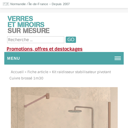
🇫🇷 Normandie / Île-de-France – Depuis 2007
Promotions, offres et destockages
MENU
NOUS CONTACTER
Accueil
> Fiche article > Kit raidisseur stabilisateur pivotant
Cuivre brossé 1m30
MON COMPTE / SE CONNECTER
DEMANDE DE DEVIS
SUIVI DE DEVIS
SUIVI DE COMMANDE