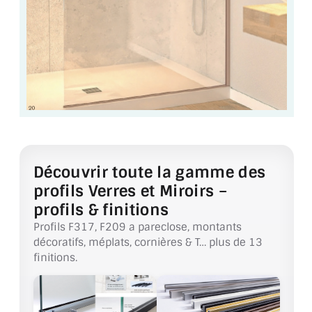
BARRES DE STABILISATION
JOINTS D'ÉTANCHÉITÉS
FIXATION GARDES CORPS
SYSTÈMES PIVOTANTS
SYSTÈMES COULISSANTS
LE CATALOGUE ACCESSOIRES
Découvrir toute la gamme des
(STROMBINOSCOPE)
profils Verres et Miroirs –
profils & finitions
ACCESSOIRES EN PROMOTIONS
Profils F317, F209 a pareclose, montants
EXEMPLES, RÉALISATIONS, INSPIRATIONS
décoratifs, méplats, cornières & T… plus de 13
finitions.
NUANCIER RAL
COMMENT COUPER DU VERRE ?