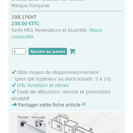
MIROIR DE SALLE DE BAIN
Marque française.
199.17€HT
MIROIR PAROI DE DOUCHE
239.00 €TTC
Nous
Tarifs PRO, Revendeurs et Quantité :
MIROIR POUR SALLE DE SPORT
consulter
MIROIR POUR SALLE DE DANSE
MIROIR ENCADRÉ
MIROIR TV
Délai moyen de réapprovisionnement
(pour qté supérieur au stock actuel) : 5 à 10j
VERRE SUR MESURE
Info livraison et retrait
Code de réduction, remise et promotion
VERRE EXTRACLAIR
accepté
Partager cette fiche article
VERRE TREMPÉ (SÉCURIT)
PAROI DE DOUCHE