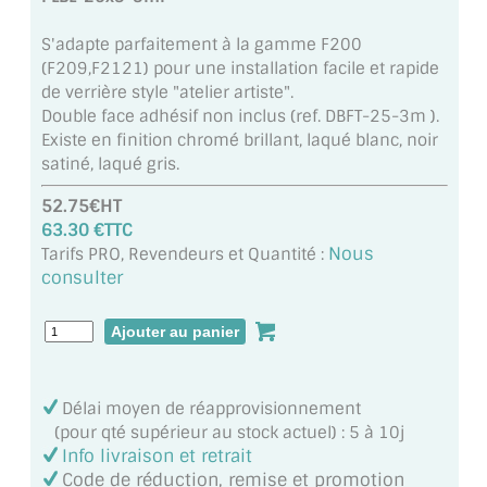
MIROIR DE SALLE DE BAIN
S'adapte parfaitement à la gamme F200
(F209,F2121) pour une installation facile et rapide
MIROIR PAROI DE DOUCHE
de verrière style "atelier artiste".
Double face adhésif non inclus (ref. DBFT-25-3m ).
MIROIR POUR SALLE DE SPORT
Existe en finition chromé brillant, laqué blanc, noir
satiné, laqué gris.
MIROIR POUR SALLE DE DANSE
52.75€HT
MIROIR ENCADRÉ
63.30 €TTC
Nous
Tarifs PRO, Revendeurs et Quantité :
MIROIR TV
consulter
VERRE SUR MESURE
VERRE EXTRACLAIR
Délai moyen de réapprovisionnement
VERRE TREMPÉ (SÉCURIT)
(pour qté supérieur au stock actuel) : 5 à 10j
Info livraison et retrait
PAROI DE DOUCHE
Code de réduction, remise et promotion