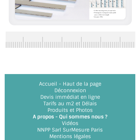
BARRES DE STABILISATION
JOINTS D'ÉTANCHÉITÉS
FIXATION GARDES CORPS
SYSTÈMES PIVOTANTS
SYSTÈMES COULISSANTS
LE CATALOGUE ACCESSOIRES
Accueil
-
Haut de la page
(STROMBINOSCOPE)
Déconnexion
Devis immédiat en ligne
ACCESSOIRES EN PROMOTIONS
Tarifs au m2 et Délais
Produits et Photos
EXEMPLES, RÉALISATIONS, INSPIRATIONS
A propos - Qui sommes nous ?
Vidéos
NUANCIER RAL
NNPP Sarl SurMesure Paris
Mentions légales
COMMENT COUPER DU VERRE ?