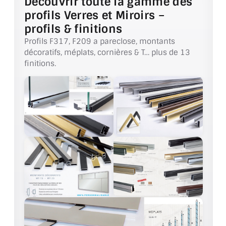
Découvrir toute la gamme des
DOUBLE VITRAGE
profils Verres et Miroirs –
profils & finitions
ACCESSOIRES & QUINCAILLERIE
Profils F317, F209 a pareclose, montants
décoratifs, méplats, cornières & T… plus de 13
CATALOGUE DE PROFILS ET FIXATION DU
VERRE
finitions.
LES FIXATIONS POUR MIROIR
LES PROFILS PAROI DE VERRE
VITRINE EN VERRE
CONNECTEURS ET ASSEMBLAGE DE VERRES
PLATS ET CORNIÈRES
LES CHARNIÈRES DE PORTE EN VERRE
BOUTONS ET POIGNÉES