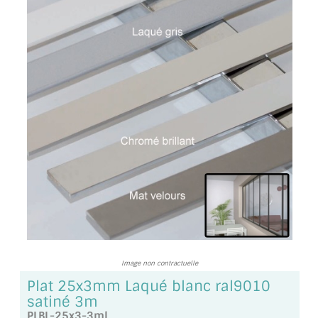
TOUS LES TARIFS AU M2
GUIDE : CHOIX PAR UTILISATION
INSPIRATIONS ET NOUVEAUTÉS
AMBIANCE LAITON BROSSÉ
MIROIRS VIEILLIS AMBIANCE BRASSERIE
MIROIR SUR MESURE
MIROIR VIEILLI
MIROIR DÉCORATIF DE COULEUR
Image non contractuelle
LOTS DE MIROIRS EN MOZAÏQUE
Plat 25x3mm Laqué blanc ral9010
satiné 3m
MIROIR POUR PORTE
PLBL-25x3-3ml