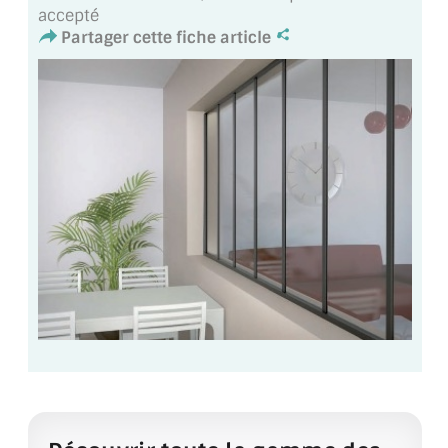
accepté
VERRE FEUILLETÉ
Partager cette fiche article
VERRE ANTI-REFLET
VERRE LAQUÉ/CRÉDENCE
VERRE FEUILLETÉ/TREMPÉ
DALLE DE SOL EN VERRE
PORTE EN VERRE
GARDE CORPS EN VERRE
VERRIÈRE TYPE ATELIER
VERRES TEXTURÉS
PLEXIGLAS PMMA