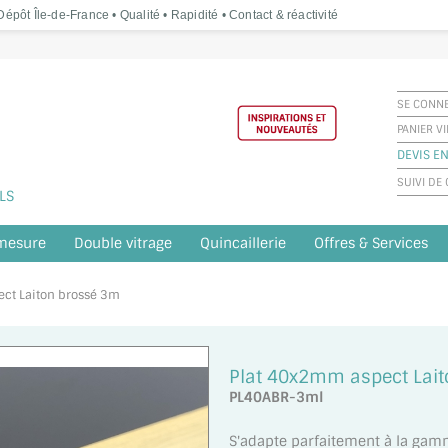
épôt Île-de-France • Qualité • Rapidité • Contact & réactivité
SE CONN
PANIER V
DEVIS EN
SUIVI D
LS
 mesure
Double vitrage
Quincaillerie
Offres & Services
ect Laiton brossé 3m
Plat 40x2mm aspect Lai
PL40ABR-3ml
S'adapte parfaitement à la gam