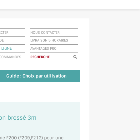
ECTER
NOUS CONTACTER
IDE
LIVRAISON
&
HORAIRES
 LIGNE
AVANTAGES PRO
E COMMANDES
Guide
: Choix par utilisation
ton brossé 3m
me F200 (F209,F212) pour une