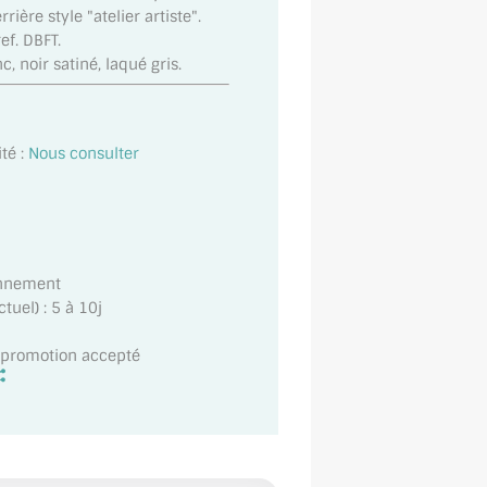
rrière style "atelier artiste".
ef. DBFT.
c, noir satiné, laqué gris.
té :
Nous consulter
onnement
uel) : 5 à 10j
t promotion accepté