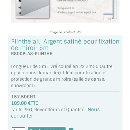
TOUS LES TARIFS AU M2
GUIDE : CHOIX PAR UTILISATION
INSPIRATIONS ET NOUVEAUTÉS
Image non contractuelle
Plinthe alu Argent satiné pour fixation
AMBIANCE LAITON BROSSÉ
de miroir 5m
R800PLAS-PLINTHE
MIROIRS VIEILLIS AMBIANCE BRASSERIE
Longueur de 5m Livré coupé en 2x 2m50 (autre
MIROIR SUR MESURE
option nous demander). Idéal pour fixation et
protection de grands miroirs (salle de danse,
MIROIR VIEILLI
showroom).
MIROIR DÉCORATIF DE COULEUR
157.50€HT
189.00 €TTC
LOTS DE MIROIRS EN MOZAÏQUE
Nous
Tarifs PRO, Revendeurs et Quantité :
consulter
MIROIR POUR PORTE