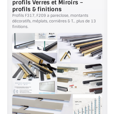
profils Verres et Miroirs –
VERRE FEUILLETÉ
profils & finitions
VERRE ANTI-REFLET
Profils F317, F209 a pareclose, montants
décoratifs, méplats, cornières & T… plus de 13
VERRE LAQUÉ/CRÉDENCE
finitions.
VERRE FEUILLETÉ/TREMPÉ
DALLE DE SOL EN VERRE
PORTE EN VERRE
GARDE CORPS EN VERRE
VERRIÈRE TYPE ATELIER
VERRES TEXTURÉS
PLEXIGLAS PMMA
DOUBLE VITRAGE