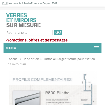
🇫🇷 Normandie / Île-de-France – Depuis 2007
Promotions, offres et destockages
MENU
NOUS CONTACTER
Accueil
> Fiche article > Plinthe alu Argent satiné pour fixation
de miroir 5m
MON COMPTE / SE CONNECTER
DEMANDE DE DEVIS
SUIVI DE DEVIS
SUIVI DE COMMANDE