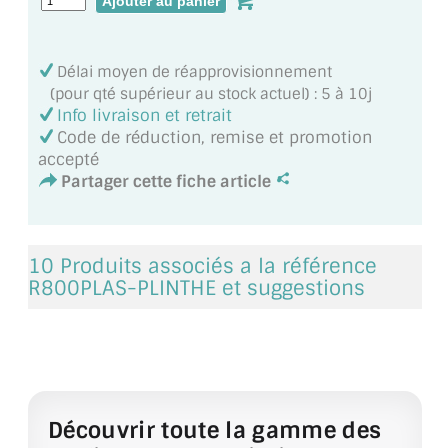
MIROIR DE SALLE DE BAIN
MIROIR PAROI DE DOUCHE
Délai moyen de réapprovisionnement
(pour qté supérieur au stock actuel) : 5 à 10j
MIROIR POUR SALLE DE SPORT
Info livraison et retrait
Code de réduction, remise et promotion
MIROIR POUR SALLE DE DANSE
accepté
Partager cette fiche article
MIROIR ENCADRÉ
MIROIR TV
10 Produits associés a la référence
VERRE SUR MESURE
R800PLAS-PLINTHE et suggestions
VERRE EXTRACLAIR
VERRE TREMPÉ (SÉCURIT)
PAROI DE DOUCHE
Découvrir toute la gamme des