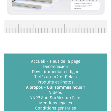
ACCESSOIRES & QUINCAILLERIE
CATALOGUE DE PROFILS ET FIXATION DU
VERRE
LES FIXATIONS POUR MIROIR
LES PROFILS PAROI DE VERRE
VITRINE EN VERRE
Accueil
-
Haut de la page
Déconnexion
CONNECTEURS ET ASSEMBLAGE DE VERRES
Devis immédiat en ligne
Tarifs au m2 et Délais
PLATS ET CORNIÈRES
Produits et Photos
A propos - Qui sommes nous ?
Vidéos
LES CHARNIÈRES DE PORTE EN VERRE
NNPP Sarl SurMesure Paris
Mentions légales
BOUTONS ET POIGNÉES
Conditions générales