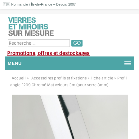
🇫🇷 Normandie / Île-de-France – Depuis 2007
Promotions, offres et destockages
MENU
NOUS CONTACTER
Accueil
>
Accessoires profils et fixations
> Fiche article > Profil
angle F209 Chromé Mat velours 3m (pour verre 8mm)
MON COMPTE / SE CONNECTER
DEMANDE DE DEVIS
SUIVI DE DEVIS
SUIVI DE COMMANDE