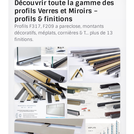
Découvrir toute la gamme des
profils Verres et Miroirs –
ACCESSOIRES & QUINCAILLERIE
profils & finitions
Profils F317, F209 a pareclose, montants
CATALOGUE DE PROFILS ET FIXATION DU
VERRE
décoratifs, méplats, cornières & T… plus de 13
finitions.
LES FIXATIONS POUR MIROIR
LES PROFILS PAROI DE VERRE
VITRINE EN VERRE
CONNECTEURS ET ASSEMBLAGE DE VERRES
PLATS ET CORNIÈRES
LES CHARNIÈRES DE PORTE EN VERRE
BOUTONS ET POIGNÉES