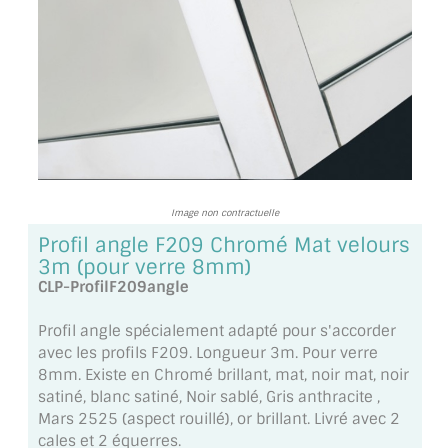
TOUS LES TARIFS AU M2
GUIDE : CHOIX PAR UTILISATION
INSPIRATIONS ET NOUVEAUTÉS
AMBIANCE LAITON BROSSÉ
MIROIRS VIEILLIS AMBIANCE BRASSERIE
Image non contractuelle
Profil angle F209 Chromé Mat velours
MIROIR SUR MESURE
3m (pour verre 8mm)
CLP-ProfilF209angle
MIROIR VIEILLI
Profil angle spécialement adapté pour s'accorder
MIROIR DÉCORATIF DE COULEUR
avec les profils F209. Longueur 3m. Pour verre
8mm. Existe en Chromé brillant, mat, noir mat, noir
LOTS DE MIROIRS EN MOZAÏQUE
satiné, blanc satiné, Noir sablé, Gris anthracite ,
Mars 2525 (aspect rouillé), or brillant. Livré avec 2
MIROIR POUR PORTE
cales et 2 équerres.