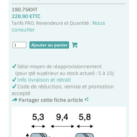
MIROIR DE SALLE DE BAIN
190.75€HT
228.90 €TTC
MIROIR PAROI DE DOUCHE
Nous
Tarifs PRO, Revendeurs et Quantité :
consulter
MIROIR POUR SALLE DE SPORT
MIROIR POUR SALLE DE DANSE
MIROIR ENCADRÉ
Délai moyen de réapprovisionnement
MIROIR TV
(pour qté supérieur au stock actuel) : 5 à 10j
Info livraison et retrait
VERRE SUR MESURE
Code de réduction, remise et promotion
accepté
VERRE EXTRACLAIR
Partager cette fiche article
VERRE TREMPÉ (SÉCURIT)
PAROI DE DOUCHE