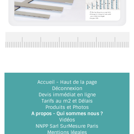
BARRES DE STABILISATION
JOINTS D'ÉTANCHÉITÉS
FIXATION GARDES CORPS
SYSTÈMES PIVOTANTS
SYSTÈMES COULISSANTS
LE CATALOGUE ACCESSOIRES
(STROMBINOSCOPE)
Accueil
-
Haut de la page
Déconnexion
ACCESSOIRES EN PROMOTIONS
Devis immédiat en ligne
Tarifs au m2 et Délais
EXEMPLES, RÉALISATIONS, INSPIRATIONS
Produits et Photos
A propos - Qui sommes nous ?
NUANCIER RAL
Vidéos
NNPP Sarl SurMesure Paris
COMMENT COUPER DU VERRE ?
Mentions légales