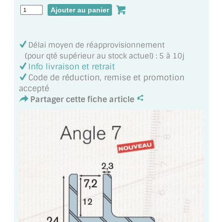
MIROIR DE SALLE DE BAIN
MIROIR PAROI DE DOUCHE
Délai moyen de réapprovisionnement
MIROIR POUR SALLE DE SPORT
(pour qté supérieur au stock actuel) : 5 à 10j
Info livraison et retrait
MIROIR POUR SALLE DE DANSE
Code de réduction, remise et promotion
accepté
MIROIR ENCADRÉ
Partager cette fiche article
MIROIR TV
VERRE SUR MESURE
VERRE EXTRACLAIR
VERRE TREMPÉ (SÉCURIT)
PAROI DE DOUCHE