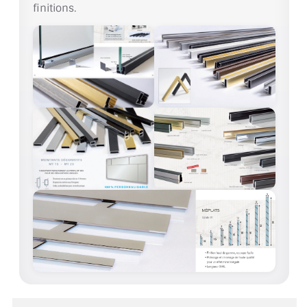
finitions.
ACCESSOIRES & QUINCAILLERIE
CATALOGUE DE PROFILS ET FIXATION DU
VERRE
LES FIXATIONS POUR MIROIR
LES PROFILS PAROI DE VERRE
VITRINE EN VERRE
CONNECTEURS ET ASSEMBLAGE DE VERRES
PLATS ET CORNIÈRES
LES CHARNIÈRES DE PORTE EN VERRE
BOUTONS ET POIGNÉES