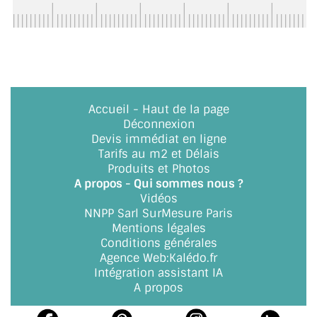
BARRES DE STABILISATION
JOINTS D'ÉTANCHÉITÉS
FIXATION GARDES CORPS
SYSTÈMES PIVOTANTS
Accueil
-
Haut de la page
Déconnexion
SYSTÈMES COULISSANTS
Devis immédiat en ligne
Tarifs au m2 et Délais
LE CATALOGUE ACCESSOIRES
Produits et Photos
(STROMBINOSCOPE)
A propos - Qui sommes nous ?
Vidéos
ACCESSOIRES EN PROMOTIONS
NNPP Sarl SurMesure Paris
Mentions légales
EXEMPLES, RÉALISATIONS, INSPIRATIONS
Conditions générales
Agence Web
:
Kalédo.fr
Intégration assistant IA
NUANCIER RAL
A propos
COMMENT COUPER DU VERRE ?