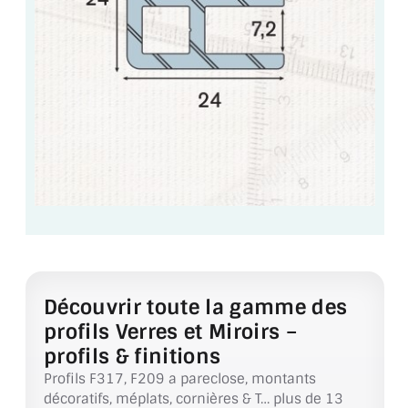
VERRE FEUILLETÉ
VERRE ANTI-REFLET
VERRE LAQUÉ/CRÉDENCE
VERRE FEUILLETÉ/TREMPÉ
DALLE DE SOL EN VERRE
PORTE EN VERRE
GARDE CORPS EN VERRE
VERRIÈRE TYPE ATELIER
Découvrir toute la gamme des
profils Verres et Miroirs –
VERRES TEXTURÉS
profils & finitions
PLEXIGLAS PMMA
Profils F317, F209 a pareclose, montants
décoratifs, méplats, cornières & T… plus de 13
DOUBLE VITRAGE