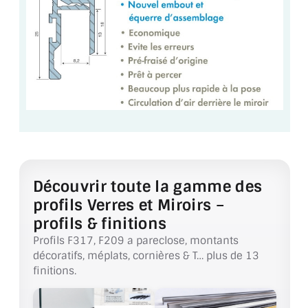
VERRE FEUILLETÉ
VERRE ANTI-REFLET
VERRE LAQUÉ/CRÉDENCE
VERRE FEUILLETÉ/TREMPÉ
DALLE DE SOL EN VERRE
PORTE EN VERRE
Découvrir toute la gamme des
GARDE CORPS EN VERRE
profils Verres et Miroirs –
VERRIÈRE TYPE ATELIER
profils & finitions
Profils F317, F209 a pareclose, montants
VERRES TEXTURÉS
décoratifs, méplats, cornières & T… plus de 13
finitions.
PLEXIGLAS PMMA
DOUBLE VITRAGE