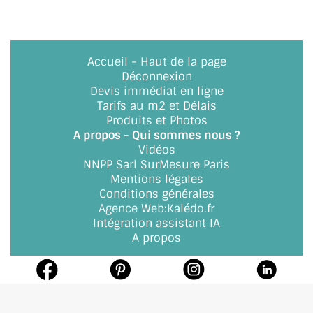
BARRES DE STABILISATION
JOINTS D'ÉTANCHÉITÉS
Accueil
-
Haut de la page
FIXATION GARDES CORPS
Déconnexion
Devis immédiat en ligne
SYSTÈMES PIVOTANTS
Tarifs au m2 et Délais
Produits et Photos
SYSTÈMES COULISSANTS
A propos - Qui sommes nous ?
Vidéos
LE CATALOGUE ACCESSOIRES
NNPP Sarl SurMesure Paris
(STROMBINOSCOPE)
Mentions légales
Conditions générales
ACCESSOIRES EN PROMOTIONS
Agence Web
:
Kalédo.fr
Intégration assistant IA
A propos
EXEMPLES, RÉALISATIONS, INSPIRATIONS
NUANCIER RAL
COMMENT COUPER DU VERRE ?