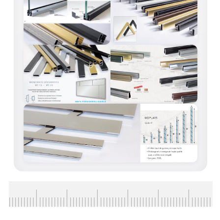
ACCESSOIRES & QUINCAILLERIE
CATALOGUE DE PROFILS ET FIXATION DU
VERRE
LES FIXATIONS POUR MIROIR
LES PROFILS PAROI DE VERRE
VITRINE EN VERRE
CONNECTEURS ET ASSEMBLAGE DE VERRES
PLATS ET CORNIÈRES
LES CHARNIÈRES DE PORTE EN VERRE
BOUTONS ET POIGNÉES