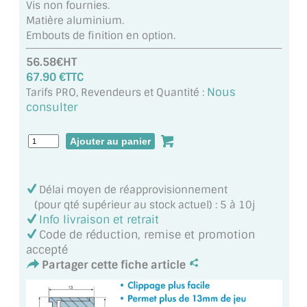
Vis non fournies.
MIROIR DE SALLE DE BAIN
Matière aluminium.
Embouts de finition en option.
MIROIR PAROI DE DOUCHE
56.58€HT
MIROIR POUR SALLE DE SPORT
67.90 €TTC
Nous
Tarifs PRO, Revendeurs et Quantité :
MIROIR POUR SALLE DE DANSE
consulter
MIROIR ENCADRÉ
MIROIR TV
Délai moyen de réapprovisionnement
VERRE SUR MESURE
(pour qté supérieur au stock actuel) : 5 à 10j
Info livraison et retrait
VERRE EXTRACLAIR
Code de réduction, remise et promotion
accepté
VERRE TREMPÉ (SÉCURIT)
Partager cette fiche article
PAROI DE DOUCHE