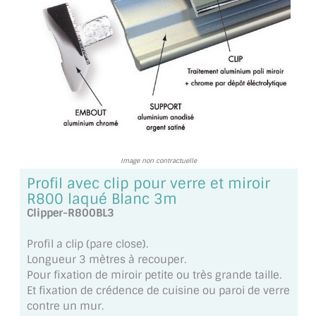
TOUS LES TARIFS AU M2
GUIDE : CHOIX PAR UTILISATION
INSPIRATIONS ET NOUVEAUTÉS
AMBIANCE LAITON BROSSÉ
MIROIRS VIEILLIS AMBIANCE BRASSERIE
Image non contractuelle
MIROIR SUR MESURE
Profil avec clip pour verre et miroir
R800 laqué Blanc 3m
MIROIR VIEILLI
Clipper-R800BL3
MIROIR DÉCORATIF DE COULEUR
Profil a clip (pare close).
Longueur 3 mètres à recouper.
LOTS DE MIROIRS EN MOZAÏQUE
Pour fixation de miroir petite ou très grande taille.
Et fixation de crédence de cuisine ou paroi de verre
MIROIR POUR PORTE
contre un mur.