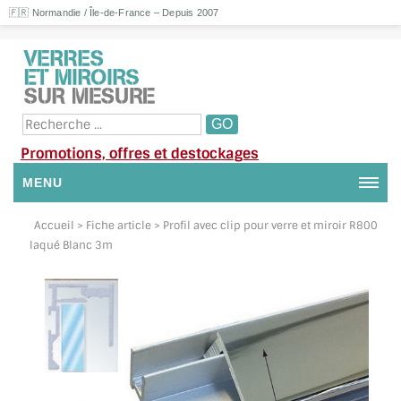
🇫🇷 Normandie / Île-de-France – Depuis 2007
Promotions, offres et destockages
MENU
NOUS CONTACTER
Accueil
> Fiche article > Profil avec clip pour verre et miroir R800
laqué Blanc 3m
MON COMPTE / SE CONNECTER
DEMANDE DE DEVIS
SUIVI DE DEVIS
SUIVI DE COMMANDE