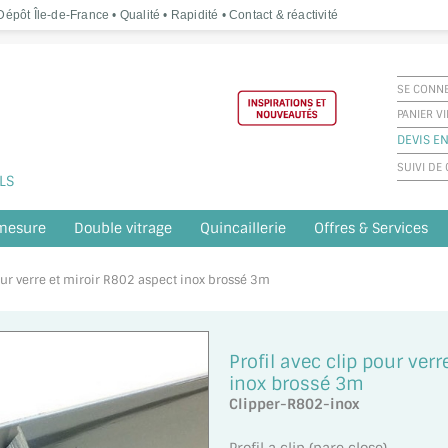
épôt Île-de-France • Qualité • Rapidité • Contact & réactivité
SE CONN
PANIER V
DEVIS EN
SUIVI D
LS
 mesure
Double vitrage
Quincaillerie
Offres & Services
pour verre et miroir R802 aspect inox brossé 3m
Profil avec clip pour ver
inox brossé 3m
Clipper-R802-inox