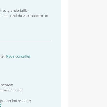
très grande taille.
ne ou paroi de verre contre un
té :
Nous consulter
onnement
uel) : 5 à 10j
t promotion accepté