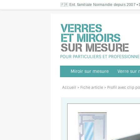
🇫🇷 Ent. familiale Normandie depuis 2007 • D
POUR PARTICULIERS ET PROFESSIONNE
Miroir sur mesure
Verre sur
Accueil
> Fiche article > Profil avec clip 