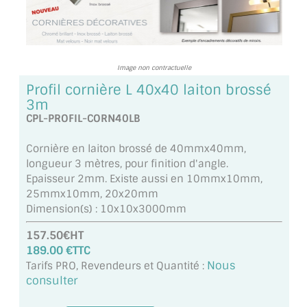
TOUS LES TARIFS AU M2
GUIDE : CHOIX PAR UTILISATION
Image non contractuelle
INSPIRATIONS ET NOUVEAUTÉS
Profil cornière L 40x40 laiton brossé
3m
AMBIANCE LAITON BROSSÉ
CPL-PROFIL-CORN40LB
MIROIRS VIEILLIS AMBIANCE BRASSERIE
Cornière en laiton brossé de 40mmx40mm,
longueur 3 mètres, pour finition d'angle.
MIROIR SUR MESURE
Epaisseur 2mm. Existe aussi en 10mmx10mm,
25mmx10mm, 20x20mm
MIROIR VIEILLI
Dimension(s) : 10x10x3000mm
MIROIR DÉCORATIF DE COULEUR
157.50€HT
189.00 €TTC
LOTS DE MIROIRS EN MOZAÏQUE
Nous
Tarifs PRO, Revendeurs et Quantité :
consulter
MIROIR POUR PORTE