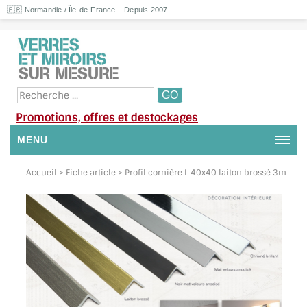
🇫🇷 Normandie / Île-de-France – Depuis 2007
Promotions, offres et destockages
MENU
NOUS CONTACTER
Accueil
> Fiche article > Profil cornière L 40x40 laiton brossé 3m
MON COMPTE / SE CONNECTER
DEMANDE DE DEVIS
SUIVI DE DEVIS
SUIVI DE COMMANDE