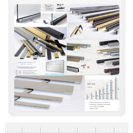
VERRE FEUILLETÉ
VERRE ANTI-REFLET
VERRE LAQUÉ/CRÉDENCE
VERRE FEUILLETÉ/TREMPÉ
DALLE DE SOL EN VERRE
PORTE EN VERRE
GARDE CORPS EN VERRE
VERRIÈRE TYPE ATELIER
VERRES TEXTURÉS
PLEXIGLAS PMMA
DOUBLE VITRAGE