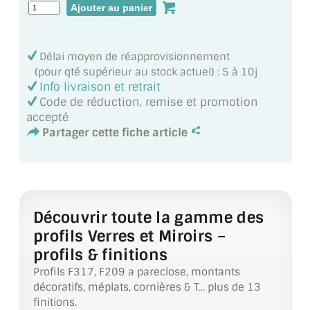
MIROIR DE SALLE DE BAIN
MIROIR PAROI DE DOUCHE
Délai moyen de réapprovisionnement
MIROIR POUR SALLE DE SPORT
(pour qté supérieur au stock actuel) : 5 à 10j
Info livraison et retrait
Code de réduction, remise et promotion
MIROIR POUR SALLE DE DANSE
accepté
Partager cette fiche article
MIROIR ENCADRÉ
MIROIR TV
VERRE SUR MESURE
Découvrir toute la gamme des
VERRE EXTRACLAIR
profils Verres et Miroirs –
profils & finitions
VERRE TREMPÉ (SÉCURIT)
Profils F317, F209 a pareclose, montants
PAROI DE DOUCHE
décoratifs, méplats, cornières & T… plus de 13
finitions.