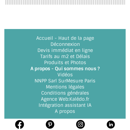
ACCESSOIRES & QUINCAILLERIE
CATALOGUE DE PROFILS ET FIXATION DU
VERRE
Accueil
-
Haut de la page
Déconnexion
LES FIXATIONS POUR MIROIR
Devis immédiat en ligne
Tarifs au m2 et Délais
LES PROFILS PAROI DE VERRE
Produits et Photos
A propos - Qui sommes nous ?
VITRINE EN VERRE
Vidéos
NNPP Sarl SurMesure Paris
CONNECTEURS ET ASSEMBLAGE DE VERRES
Mentions légales
Conditions générales
PLATS ET CORNIÈRES
Agence Web
:
Kalédo.fr
Intégration assistant IA
LES CHARNIÈRES DE PORTE EN VERRE
A propos
BOUTONS ET POIGNÉES