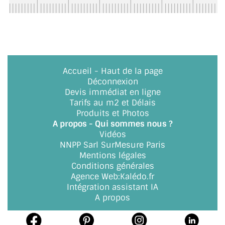
BARRES DE STABILISATION
JOINTS D'ÉTANCHÉITÉS
FIXATION GARDES CORPS
Accueil
-
Haut de la page
SYSTÈMES PIVOTANTS
Déconnexion
Devis immédiat en ligne
SYSTÈMES COULISSANTS
Tarifs au m2 et Délais
Produits et Photos
LE CATALOGUE ACCESSOIRES
A propos - Qui sommes nous ?
(STROMBINOSCOPE)
Vidéos
NNPP Sarl SurMesure Paris
ACCESSOIRES EN PROMOTIONS
Mentions légales
Conditions générales
EXEMPLES, RÉALISATIONS, INSPIRATIONS
Agence Web
:
Kalédo.fr
Intégration assistant IA
NUANCIER RAL
A propos
COMMENT COUPER DU VERRE ?