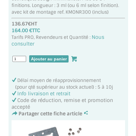
MIROIR DE SALLE DE BAIN
finitions. Longueur : 3 ml (ou 6 ml selon finition).
avec kit de montage ref. KMONR300 (inclus)
MIROIR PAROI DE DOUCHE
136.67€HT
164.00 €TTC
MIROIR POUR SALLE DE SPORT
Nous
Tarifs PRO, Revendeurs et Quantité :
consulter
MIROIR POUR SALLE DE DANSE
MIROIR ENCADRÉ
MIROIR TV
Délai moyen de réapprovisionnement
VERRE SUR MESURE
(pour qté supérieur au stock actuel) : 5 à 10j
Info livraison et retrait
VERRE EXTRACLAIR
Code de réduction, remise et promotion
accepté
VERRE TREMPÉ (SÉCURIT)
Partager cette fiche article
PAROI DE DOUCHE