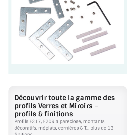
VERRE FEUILLETÉ
VERRE ANTI-REFLET
VERRE LAQUÉ/CRÉDENCE
VERRE FEUILLETÉ/TREMPÉ
DALLE DE SOL EN VERRE
PORTE EN VERRE
GARDE CORPS EN VERRE
VERRIÈRE TYPE ATELIER
Découvrir toute la gamme des
profils Verres et Miroirs –
VERRES TEXTURÉS
profils & finitions
Profils F317, F209 a pareclose, montants
PLEXIGLAS PMMA
décoratifs, méplats, cornières & T… plus de 13
finitions.
DOUBLE VITRAGE