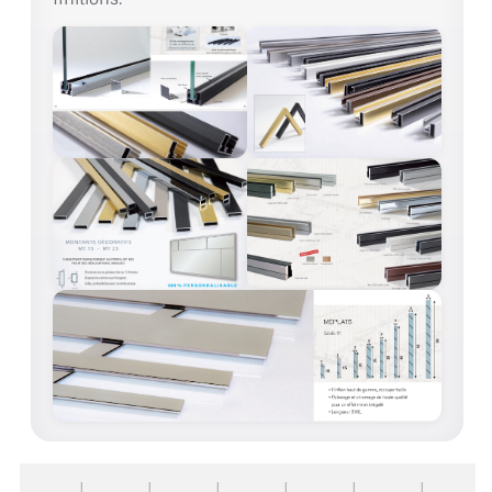
ACCESSOIRES & QUINCAILLERIE
CATALOGUE DE PROFILS ET FIXATION DU
VERRE
LES FIXATIONS POUR MIROIR
LES PROFILS PAROI DE VERRE
VITRINE EN VERRE
CONNECTEURS ET ASSEMBLAGE DE VERRES
PLATS ET CORNIÈRES
LES CHARNIÈRES DE PORTE EN VERRE
BOUTONS ET POIGNÉES