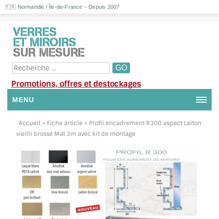
🇫🇷 Normandie / Île-de-France – Depuis 2007
Promotions, offres et destockages
MENU
NOUS CONTACTER
Accueil
> Fiche article > Profil encadrement R300 aspect Laiton
vieilli brossé Mat 3m avec kit de montage
MON COMPTE / SE CONNECTER
DEMANDE DE DEVIS
SUIVI DE DEVIS
SUIVI DE COMMANDE