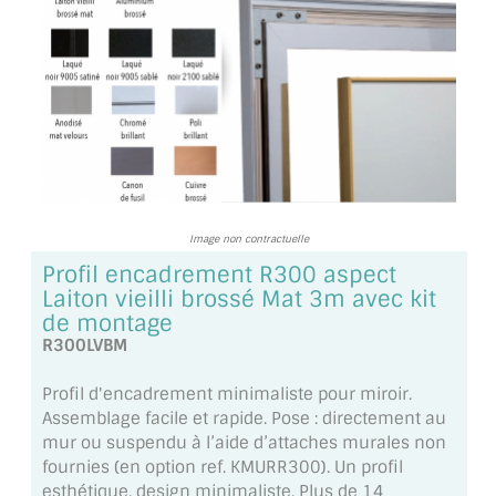
TOUS LES TARIFS AU M2
GUIDE : CHOIX PAR UTILISATION
INSPIRATIONS ET NOUVEAUTÉS
AMBIANCE LAITON BROSSÉ
MIROIRS VIEILLIS AMBIANCE BRASSERIE
Image non contractuelle
MIROIR SUR MESURE
Profil encadrement R300 aspect
Laiton vieilli brossé Mat 3m avec kit
MIROIR VIEILLI
de montage
R300LVBM
MIROIR DÉCORATIF DE COULEUR
Profil d'encadrement minimaliste pour miroir.
LOTS DE MIROIRS EN MOZAÏQUE
Assemblage facile et rapide. Pose : directement au
mur ou suspendu à l’aide d’attaches murales non
MIROIR POUR PORTE
fournies (en option ref. KMURR300). Un profil
esthétique, design minimaliste. Plus de 14