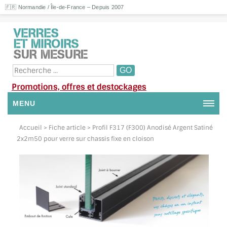
🇫🇷 Normandie / Île-de-France – Depuis 2007
Promotions, offres et destockages
MENU
NOUS CONTACTER
Accueil
> Fiche article > Profil F317 (F300) Anodisé Argent Satiné
2x2m50 pour verre sur chassis fixe en cloison
MON COMPTE / SE CONNECTER
DEMANDE DE DEVIS
SUIVI DE DEVIS
SUIVI DE COMMANDE