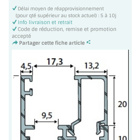
VERRE FEUILLETÉ
Délai moyen de réapprovisionnement
(pour qté supérieur au stock actuel) : 5 à 10j
VERRE ANTI-REFLET
Info livraison et retrait
Code de réduction, remise et promotion
VERRE LAQUÉ/CRÉDENCE
accepté
Partager cette fiche article
VERRE FEUILLETÉ/TREMPÉ
DALLE DE SOL EN VERRE
PORTE EN VERRE
GARDE CORPS EN VERRE
VERRIÈRE TYPE ATELIER
VERRES TEXTURÉS
PLEXIGLAS PMMA
DOUBLE VITRAGE