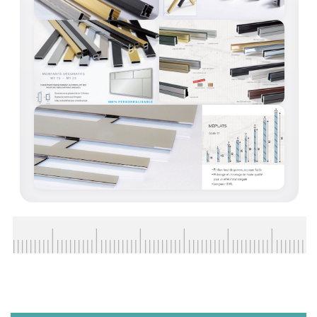
BARRES DE STABILISATION
JOINTS D'ÉTANCHÉITÉS
FIXATION GARDES CORPS
SYSTÈMES PIVOTANTS
SYSTÈMES COULISSANTS
LE CATALOGUE ACCESSOIRES
(STROMBINOSCOPE)
ACCESSOIRES EN PROMOTIONS
EXEMPLES, RÉALISATIONS, INSPIRATIONS
NUANCIER RAL
COMMENT COUPER DU VERRE ?