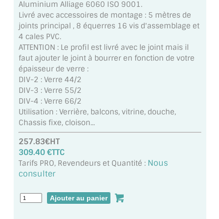
Aluminium Alliage 6060 ISO 9001.
MIROIR DE SALLE DE BAIN
Livré avec accessoires de montage : 5 mètres de
joints principal , 8 équerres 16 vis d'assemblage et
MIROIR PAROI DE DOUCHE
4 cales PVC.
ATTENTION : Le profil est livré avec le joint mais il
MIROIR POUR SALLE DE SPORT
faut ajouter le joint à bourrer en fonction de votre
épaisseur de verre :
MIROIR POUR SALLE DE DANSE
DIV-2 : Verre 44/2
DIV-3 : Verre 55/2
MIROIR ENCADRÉ
DIV-4 : Verre 66/2
Utilisation : Verrière, balcons, vitrine, douche,
MIROIR TV
Chassis fixe, cloison...
VERRE SUR MESURE
257.83€HT
309.40 €TTC
VERRE EXTRACLAIR
Nous
Tarifs PRO, Revendeurs et Quantité :
consulter
VERRE TREMPÉ (SÉCURIT)
PAROI DE DOUCHE