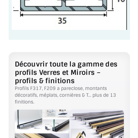
ACCESSOIRES & QUINCAILLERIE
CATALOGUE DE PROFILS ET FIXATION DU
VERRE
LES FIXATIONS POUR MIROIR
LES PROFILS PAROI DE VERRE
Découvrir toute la gamme des
profils Verres et Miroirs –
VITRINE EN VERRE
profils & finitions
CONNECTEURS ET ASSEMBLAGE DE VERRES
Profils F317, F209 a pareclose, montants
décoratifs, méplats, cornières & T… plus de 13
PLATS ET CORNIÈRES
finitions.
LES CHARNIÈRES DE PORTE EN VERRE
BOUTONS ET POIGNÉES