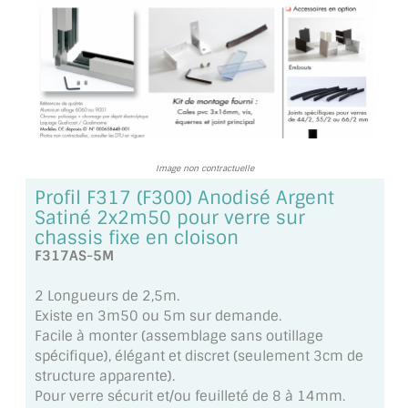
TOUS LES TARIFS AU M2
GUIDE : CHOIX PAR UTILISATION
INSPIRATIONS ET NOUVEAUTÉS
AMBIANCE LAITON BROSSÉ
Image non contractuelle
MIROIRS VIEILLIS AMBIANCE BRASSERIE
Profil F317 (F300) Anodisé Argent
Satiné 2x2m50 pour verre sur
MIROIR SUR MESURE
chassis fixe en cloison
F317AS-5M
MIROIR VIEILLI
2 Longueurs de 2,5m.
MIROIR DÉCORATIF DE COULEUR
Existe en 3m50 ou 5m sur demande.
Facile à monter (assemblage sans outillage
LOTS DE MIROIRS EN MOZAÏQUE
spécifique), élégant et discret (seulement 3cm de
structure apparente).
MIROIR POUR PORTE
Pour verre sécurit et/ou feuilleté de 8 à 14mm.