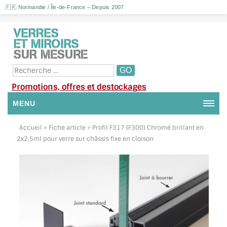
🇫🇷 Normandie / Île-de-France – Depuis 2007
Promotions, offres et destockages
MENU
NOUS CONTACTER
Accueil
> Fiche article > Profil F317 (F300) Chromé brillant en
2x2,5ml pour verre sur châssis fixe en cloison
MON COMPTE / SE CONNECTER
DEMANDE DE DEVIS
SUIVI DE DEVIS
SUIVI DE COMMANDE