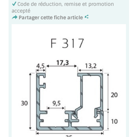
VERRE FEUILLETÉ
Code de réduction, remise et promotion
accepté
VERRE ANTI-REFLET
Partager cette fiche article
VERRE LAQUÉ/CRÉDENCE
VERRE FEUILLETÉ/TREMPÉ
DALLE DE SOL EN VERRE
PORTE EN VERRE
GARDE CORPS EN VERRE
VERRIÈRE TYPE ATELIER
VERRES TEXTURÉS
PLEXIGLAS PMMA
DOUBLE VITRAGE