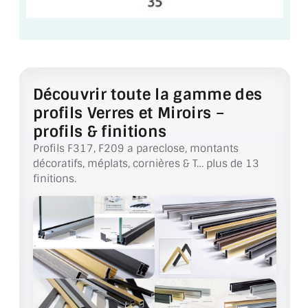
ACCESSOIRES & QUINCAILLERIE
CATALOGUE DE PROFILS ET FIXATION DU
VERRE
Découvrir toute la gamme des
LES FIXATIONS POUR MIROIR
profils Verres et Miroirs –
profils & finitions
LES PROFILS PAROI DE VERRE
Profils F317, F209 a pareclose, montants
décoratifs, méplats, cornières & T… plus de 13
VITRINE EN VERRE
finitions.
CONNECTEURS ET ASSEMBLAGE DE VERRES
PLATS ET CORNIÈRES
LES CHARNIÈRES DE PORTE EN VERRE
BOUTONS ET POIGNÉES