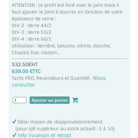
MIROIR DE SALLE DE BAIN
ATTENTION : Le profil est livré avec le joint mais il
faut ajouter le joint à bourrer en fonction de votre
MIROIR PAROI DE DOUCHE
épaisseur de verre :
DIV-2 : Verre 44/2
MIROIR POUR SALLE DE SPORT
DIV-3 : Verre 55/2
DIV-4 : Verre 66/2
MIROIR POUR SALLE DE DANSE
Utilisation : Verrière, balcons, vitrine, douche,
Chassis fixe, cloison...
MIROIR ENCADRÉ
532.50€HT
639.00 €TTC
MIROIR TV
Nous
Tarifs PRO, Revendeurs et Quantité :
consulter
VERRE SUR MESURE
VERRE EXTRACLAIR
VERRE TREMPÉ (SÉCURIT)
Délai moyen de réapprovisionnement
PAROI DE DOUCHE
(pour qté supérieur au stock actuel) : 5 à 10j
Info livraison et retrait