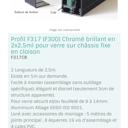
TOUS LES TARIFS AU M2
GUIDE : CHOIX PAR UTILISATION
Image non contractuelle
INSPIRATIONS ET NOUVEAUTÉS
Profil F317 (F300) Chromé brillant en
AMBIANCE LAITON BROSSÉ
2x2,5ml pour verre sur châssis fixe
en cloison
MIROIRS VIEILLIS AMBIANCE BRASSERIE
F317CB
MIROIR SUR MESURE
2 Longueurs de 2,5m.
Existe en 5m sur demande.
MIROIR VIEILLI
Facile à monter (assemblage sans outillage
spécifique), élégant et discret (seulement 3cm de
MIROIR DÉCORATIF DE COULEUR
structure apparente).
Pour verre sécurit et/ou feuilleté de 8 à 14mm.
LOTS DE MIROIRS EN MOZAÏQUE
Aluminium Alliage 6060 ISO 9001.
Livré avec accessoires de montage : 5 mètres de
MIROIR POUR PORTE
joints principal , 8 équerres 16 vis d'assemblage et
4 cales PVC.