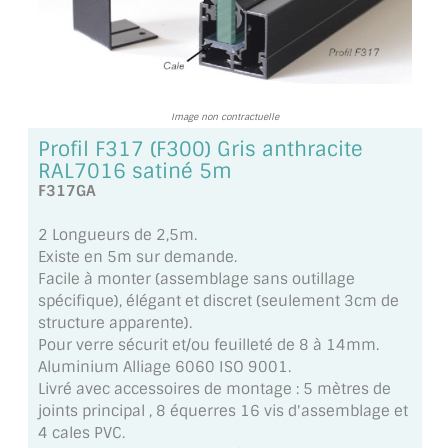
TOUS LES TARIFS AU M2
GUIDE : CHOIX PAR UTILISATION
INSPIRATIONS ET NOUVEAUTÉS
Image non contractuelle
Profil F317 (F300) Gris anthracite
AMBIANCE LAITON BROSSÉ
RAL7016 satiné 5m
F317GA
MIROIRS VIEILLIS AMBIANCE BRASSERIE
2 Longueurs de 2,5m.
MIROIR SUR MESURE
Existe en 5m sur demande.
Facile à monter (assemblage sans outillage
MIROIR VIEILLI
spécifique), élégant et discret (seulement 3cm de
structure apparente).
MIROIR DÉCORATIF DE COULEUR
Pour verre sécurit et/ou feuilleté de 8 à 14mm.
Aluminium Alliage 6060 ISO 9001.
LOTS DE MIROIRS EN MOZAÏQUE
Livré avec accessoires de montage : 5 mètres de
joints principal , 8 équerres 16 vis d'assemblage et
MIROIR POUR PORTE
4 cales PVC.