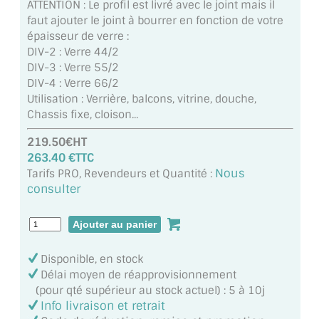
ATTENTION : Le profil est livré avec le joint mais il
MIROIR DE SALLE DE BAIN
faut ajouter le joint à bourrer en fonction de votre
épaisseur de verre :
MIROIR PAROI DE DOUCHE
DIV-2 : Verre 44/2
DIV-3 : Verre 55/2
MIROIR POUR SALLE DE SPORT
DIV-4 : Verre 66/2
Utilisation : Verrière, balcons, vitrine, douche,
MIROIR POUR SALLE DE DANSE
Chassis fixe, cloison...
MIROIR ENCADRÉ
219.50€HT
263.40 €TTC
MIROIR TV
Nous
Tarifs PRO, Revendeurs et Quantité :
consulter
VERRE SUR MESURE
VERRE EXTRACLAIR
Disponible, en stock
VERRE TREMPÉ (SÉCURIT)
Délai moyen de réapprovisionnement
(pour qté supérieur au stock actuel) : 5 à 10j
PAROI DE DOUCHE
Info livraison et retrait