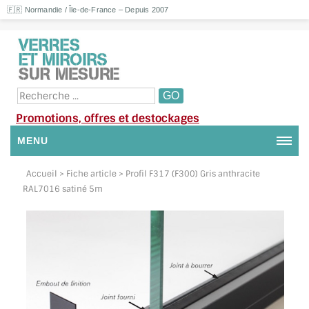
🇫🇷 Normandie / Île-de-France – Depuis 2007
Promotions, offres et destockages
MENU
NOUS CONTACTER
Accueil
> Fiche article > Profil F317 (F300) Gris anthracite
RAL7016 satiné 5m
MON COMPTE / SE CONNECTER
DEMANDE DE DEVIS
SUIVI DE DEVIS
SUIVI DE COMMANDE