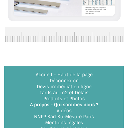
BARRES DE STABILISATION
JOINTS D'ÉTANCHÉITÉS
FIXATION GARDES CORPS
SYSTÈMES PIVOTANTS
SYSTÈMES COULISSANTS
LE CATALOGUE ACCESSOIRES
(STROMBINOSCOPE)
Accueil
-
Haut de la page
Déconnexion
ACCESSOIRES EN PROMOTIONS
Devis immédiat en ligne
Tarifs au m2 et Délais
EXEMPLES, RÉALISATIONS, INSPIRATIONS
Produits et Photos
A propos - Qui sommes nous ?
NUANCIER RAL
Vidéos
NNPP Sarl SurMesure Paris
Mentions légales
COMMENT COUPER DU VERRE ?