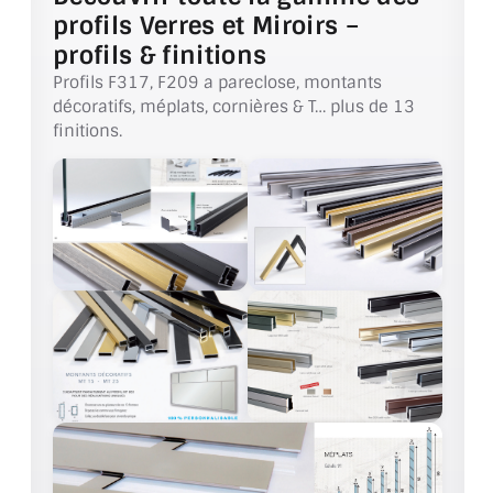
profils Verres et Miroirs –
ACCESSOIRES & QUINCAILLERIE
profils & finitions
Profils F317, F209 a pareclose, montants
CATALOGUE DE PROFILS ET FIXATION DU
décoratifs, méplats, cornières & T… plus de 13
VERRE
finitions.
LES FIXATIONS POUR MIROIR
LES PROFILS PAROI DE VERRE
VITRINE EN VERRE
CONNECTEURS ET ASSEMBLAGE DE VERRES
PLATS ET CORNIÈRES
LES CHARNIÈRES DE PORTE EN VERRE
BOUTONS ET POIGNÉES