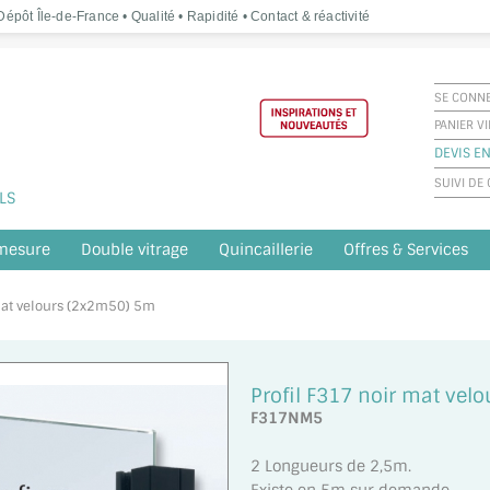
épôt Île-de-France • Qualité • Rapidité • Contact & réactivité
SE CONN
PANIER V
DEVIS EN
SUIVI D
LS
 mesure
Double vitrage
Quincaillerie
Offres & Services
 mat velours (2x2m50) 5m
Profil F317 noir mat vel
F317NM5
2 Longueurs de 2,5m.