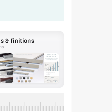
s & finitions
ns.