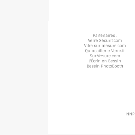
Partenaires :
Verre Sécurit
.com
Vitre sur mesure
.com
Quincaillerie Verre
.fr
SurMesure
.com
L'Écrin en Bessin
Bessin PhotoBooth
NNPP