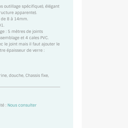
 outillage spécifique), élégant
ructure apparente).
té de 8 à 14mm.
01.
e : 5 mètres de joints
assemblage et 4 cales PVC.
c le joint mais il faut ajouter le
tre épaisseur de verre :
trine, douche, Chassis fixe,
té :
Nous consulter