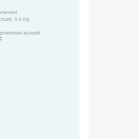
onnement
uel) : 5 à 10j
t promotion accepté