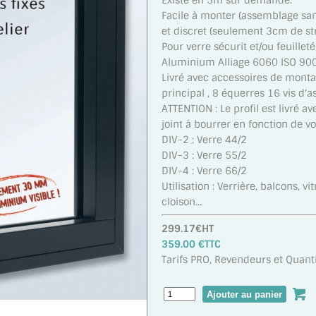
Existe en 5m sur demande.
Facile à monter (assemblage sans
et discret (seulement 3cm de st
Pour verre sécurit et/ou feuille
Aluminium Alliage 6060 ISO 90
Livré avec accessoires de montag
principal , 8 équerres 16 vis d'
ATTENTION : Le profil est livré ave
joint à bourrer en fonction de vo
DIV-2 : Verre 44/2
DIV-3 : Verre 55/2
DIV-4 : Verre 66/2
Utilisation : Verrière, balcons, vi
cloison...
299.17€HT
359.00 €TTC
Tarifs PRO, Revendeurs et Quanti