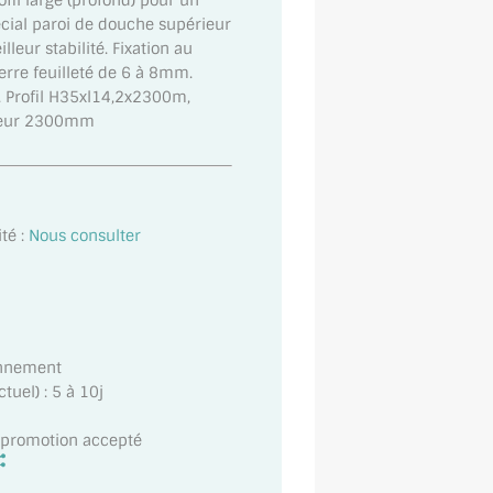
ofil large (profond) pour un
écial paroi de douche supérieur
eur stabilité. Fixation au
verre feuilleté de 6 à 8mm.
e). Profil H35xl14,2x2300m,
gueur 2300mm
té :
Nous consulter
onnement
uel) : 5 à 10j
t promotion accepté