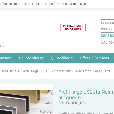
épôt Île-de-France • Qualité • Rapidité • Contact & réactivité
SE CONN
PANIER V
DEVIS EN
SUIVI D
LS
 mesure
Double vitrage
Quincaillerie
Offres & Services
 Fiche article > Profil large U9L alu Noir mat 2m50 avec embout et équerre
Profil large U9L alu No
et équerre
CPL-PROFIL_U9L