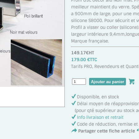
Profil U9L décor alu Noir mat. Pr
meilleur maintient du verre. Sp
a 900mm de large, pour une meill
silicone S8000. Pour sécurit et 
Profil a visser ou coller (silicon
largeur intérieure 9,4mm,lon
Marque française.
149.17€HT
179.00 €TTC
Tarifs PRO, Revendeurs et Quanti
Disponible, en stock
Délai moyen de réapprovisi
(pour qté supérieur au stock act
Info livraison et retrait
Code de réduction, remise e
Partager cette fiche article