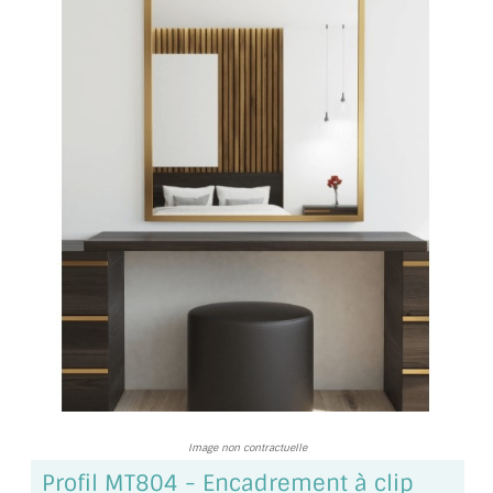
TOUS LES TARIFS AU M2
GUIDE : CHOIX PAR UTILISATION
INSPIRATIONS ET NOUVEAUTÉS
AMBIANCE LAITON BROSSÉ
MIROIRS VIEILLIS AMBIANCE BRASSERIE
MIROIR SUR MESURE
MIROIR VIEILLI
MIROIR DÉCORATIF DE COULEUR
LOTS DE MIROIRS EN MOZAÏQUE
Image non contractuelle
MIROIR POUR PORTE
Profil MT804 - Encadrement à clip