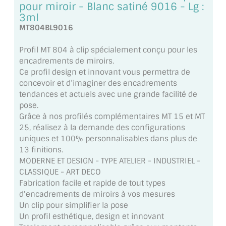
pour miroir - Blanc satiné 9016 - Lg :
MIROIR DE SALLE DE BAIN
3ml
MT804BL9016
MIROIR PAROI DE DOUCHE
Profil MT 804 à clip spécialement conçu pour les
MIROIR POUR SALLE DE SPORT
encadrements de miroirs.
Ce profil design et innovant vous permettra de
MIROIR POUR SALLE DE DANSE
concevoir et d’imaginer des encadrements
tendances et actuels avec une grande facilité de
MIROIR ENCADRÉ
pose.
Grâce à nos profilés complémentaires MT 15 et MT
MIROIR TV
25, réalisez à la demande des configurations
uniques et 100% personnalisables dans plus de
VERRE SUR MESURE
13 finitions.
MODERNE ET DESIGN - TYPE ATELIER - INDUSTRIEL -
VERRE EXTRACLAIR
CLASSIQUE - ART DECO
Fabrication facile et rapide de tout types
VERRE TREMPÉ (SÉCURIT)
d'encadrements de miroirs à vos mesures
Un clip pour simplifier la pose
PAROI DE DOUCHE
Un profil esthétique, design et innovant