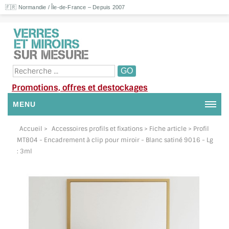
🇫🇷 Normandie / Île-de-France – Depuis 2007
Promotions, offres et destockages
MENU
NOUS CONTACTER
Accueil
>
Accessoires profils et fixations
> Fiche article > Profil
MT804 - Encadrement à clip pour miroir - Blanc satiné 9016 - Lg
MON COMPTE / SE CONNECTER
: 3ml
DEMANDE DE DEVIS
SUIVI DE DEVIS
SUIVI DE COMMANDE