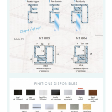
BARRES DE STABILISATION
JOINTS D'ÉTANCHÉITÉS
FIXATION GARDES CORPS
SYSTÈMES PIVOTANTS
SYSTÈMES COULISSANTS
LE CATALOGUE ACCESSOIRES
(STROMBINOSCOPE)
ACCESSOIRES EN PROMOTIONS
EXEMPLES, RÉALISATIONS, INSPIRATIONS
NUANCIER RAL
COMMENT COUPER DU VERRE ?