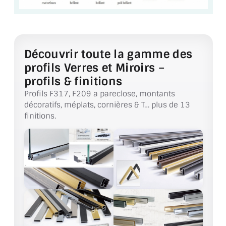
CONSEILS / AIDE
A PROPOS DE LA LIVRAISON
Découvrir toute la gamme des
COMPTE PRO
profils Verres et Miroirs –
profils & finitions
MON PANIER
Profils F317, F209 a pareclose, montants
PLAN DU SITE
décoratifs, méplats, cornières & T… plus de 13
finitions.
DÉCONNEXION
NOUS TROUVER - BUC 78
NOUS CONTACTER