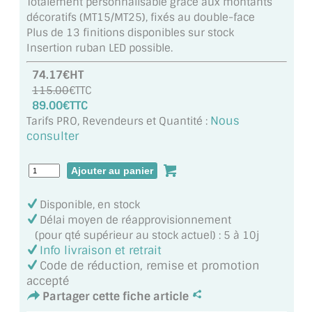
Totalement personnalisable grâce aux montants
VERRE FEUILLETÉ
décoratifs (MT15/MT25), fixés au double-face
Plus de 13 finitions disponibles sur stock
VERRE ANTI-REFLET
Insertion ruban LED possible.
VERRE LAQUÉ/CRÉDENCE
74.17€HT
115.00
€TTC
VERRE FEUILLETÉ/TREMPÉ
89.00€TTC
Nous
Tarifs PRO, Revendeurs et Quantité :
DALLE DE SOL EN VERRE
consulter
PORTE EN VERRE
GARDE CORPS EN VERRE
Disponible, en stock
Délai moyen de réapprovisionnement
VERRIÈRE TYPE ATELIER
(pour qté supérieur au stock actuel) : 5 à 10j
Info livraison et retrait
VERRES TEXTURÉS
Code de réduction, remise et promotion
accepté
PLEXIGLAS PMMA
Partager cette fiche article
DOUBLE VITRAGE