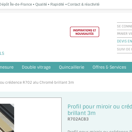
épôt Île-de-France • Qualité • Rapidité • Contact & réactivité
SE CONN
PANIER V
DEVIS EN
SUIVI D
LS
 mesure
Double vitrage
Quincaillerie
Offres & Services
ir ou crédence R702 alu Chromé brillant 3m
Profil pour miroir ou c
brillant 3m
R702ACB3