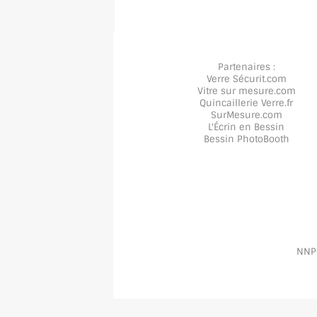
Partenaires :
Verre Sécurit
.com
Vitre sur mesure
.com
Quincaillerie Verre
.fr
SurMesure
.com
L'Écrin en Bessin
Bessin PhotoBooth
NNPP