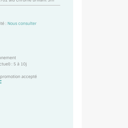
R702 alu Chromé brillant 3m
té :
Nous consulter
onnement
uel) : 5 à 10j
t promotion accepté