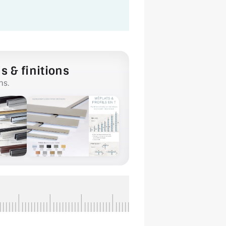
s & finitions
ns.