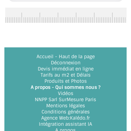
ACCESSOIRES & QUINCAILLERIE
CATALOGUE DE PROFILS ET FIXATION DU
VERRE
LES FIXATIONS POUR MIROIR
Accueil
-
Haut de la page
LES PROFILS PAROI DE VERRE
Déconnexion
Devis immédiat en ligne
VITRINE EN VERRE
Tarifs au m2 et Délais
Produits et Photos
CONNECTEURS ET ASSEMBLAGE DE VERRES
A propos - Qui sommes nous ?
Vidéos
PLATS ET CORNIÈRES
NNPP Sarl SurMesure Paris
Mentions légales
LES CHARNIÈRES DE PORTE EN VERRE
Conditions générales
Agence Web
:
Kalédo.fr
BOUTONS ET POIGNÉES
Intégration assistant IA
A propos