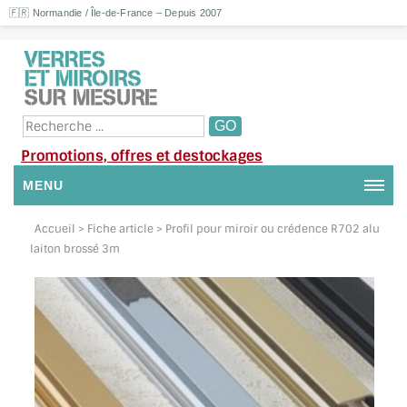
🇫🇷 Normandie / Île-de-France – Depuis 2007
Promotions, offres et destockages
MENU
NOUS CONTACTER
Accueil
> Fiche article > Profil pour miroir ou crédence R702 alu
laiton brossé 3m
MON COMPTE / SE CONNECTER
DEMANDE DE DEVIS
SUIVI DE DEVIS
SUIVI DE COMMANDE