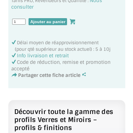
Nous
Tarifs PRO, Revendeurs et Quantité :
MIROIR DE SALLE DE BAIN
consulter
MIROIR PAROI DE DOUCHE
MIROIR POUR SALLE DE SPORT
Délai moyen de réapprovisionnement
MIROIR POUR SALLE DE DANSE
(pour qté supérieur au stock actuel) : 5 à 10j
Info livraison et retrait
MIROIR ENCADRÉ
Code de réduction, remise et promotion
accepté
MIROIR TV
Partager cette fiche article
VERRE SUR MESURE
VERRE EXTRACLAIR
VERRE TREMPÉ (SÉCURIT)
Découvrir toute la gamme des
profils Verres et Miroirs –
PAROI DE DOUCHE
profils & finitions