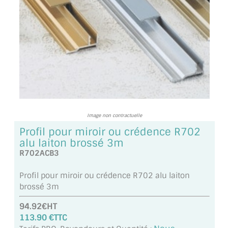
TOUS LES TARIFS AU M2
GUIDE : CHOIX PAR UTILISATION
INSPIRATIONS ET NOUVEAUTÉS
AMBIANCE LAITON BROSSÉ
MIROIRS VIEILLIS AMBIANCE BRASSERIE
Image non contractuelle
MIROIR SUR MESURE
Profil pour miroir ou crédence R702
alu laiton brossé 3m
MIROIR VIEILLI
R702ACB3
MIROIR DÉCORATIF DE COULEUR
Profil pour miroir ou crédence R702 alu laiton
brossé 3m
LOTS DE MIROIRS EN MOZAÏQUE
94.92€HT
MIROIR POUR PORTE
113.90 €TTC