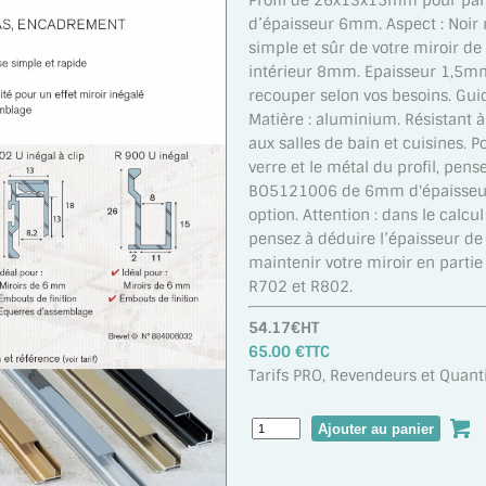
Profil de 26x13x15mm pour part
d’épaisseur 6mm. Aspect : Noir
simple et sûr de votre miroir d
intérieur 8mm. Epaisseur 1,5
recouper selon vos besoins. Guid
Matière : aluminium. Résistant à
aux salles de bain et cuisines. P
verre et le métal du profil, pens
BO5121006 de 6mm d'épaisseur.
option. Attention : dans le calcu
pensez à déduire l’épaisseur de c
maintenir votre miroir en partie 
R702 et R802.
54.17€HT
65.00 €TTC
Tarifs PRO, Revendeurs et Quanti