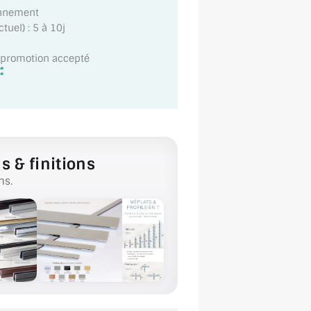
onnement
uel) : 5 à 10j
t promotion accepté
s & finitions
ns.