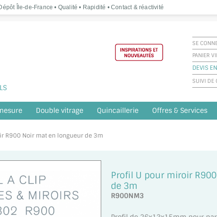
épôt Île-de-France • Qualité • Rapidité • Contact & réactivité
SE CONN
PANIER V
DEVIS EN
SUIVI D
LS
 mesure
Double vitrage
Quincaillerie
Offres & Services
roir R900 Noir mat en longueur de 3m
Profil U pour miroir R90
de 3m
R900NM3