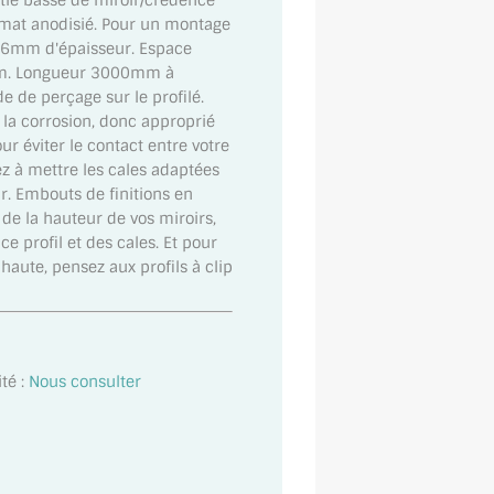
ie basse de miroir/crédence
 mat anodisié. Pour un montage
e 6mm d'épaisseur. Espace
mm. Longueur 3000mm à
e de perçage sur le profilé.
 la corrosion, donc approprié
our éviter le contact entre votre
ez à mettre les cales adaptées
 Embouts de finitions en
l de la hauteur de vos miroirs,
e profil et des cales. Et pour
haute, pensez aux profils à clip
té :
Nous consulter