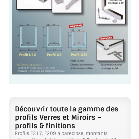
VERRE FEUILLETÉ
VERRE ANTI-REFLET
VERRE LAQUÉ/CRÉDENCE
VERRE FEUILLETÉ/TREMPÉ
DALLE DE SOL EN VERRE
PORTE EN VERRE
GARDE CORPS EN VERRE
VERRIÈRE TYPE ATELIER
Découvrir toute la gamme des
VERRES TEXTURÉS
profils Verres et Miroirs –
profils & finitions
PLEXIGLAS PMMA
Profils F317, F209 a pareclose, montants
DOUBLE VITRAGE