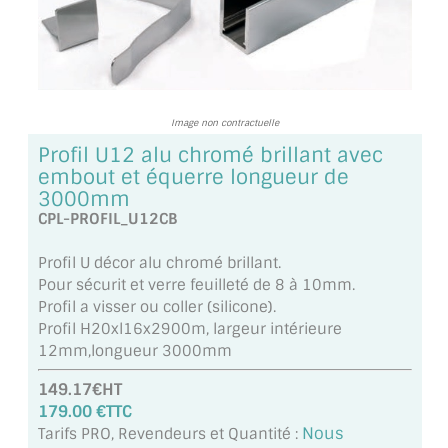
TOUS LES TARIFS AU M2
GUIDE : CHOIX PAR UTILISATION
INSPIRATIONS ET NOUVEAUTÉS
Image non contractuelle
Profil U12 alu chromé brillant avec
AMBIANCE LAITON BROSSÉ
embout et équerre longueur de
3000mm
MIROIRS VIEILLIS AMBIANCE BRASSERIE
CPL-PROFIL_U12CB
MIROIR SUR MESURE
Profil U décor alu chromé brillant.
Pour sécurit et verre feuilleté de 8 à 10mm.
MIROIR VIEILLI
Profil a visser ou coller (silicone).
Profil H20xl16x2900m, largeur intérieure
MIROIR DÉCORATIF DE COULEUR
12mm,longueur 3000mm
LOTS DE MIROIRS EN MOZAÏQUE
149.17€HT
179.00 €TTC
MIROIR POUR PORTE
Nous
Tarifs PRO, Revendeurs et Quantité :