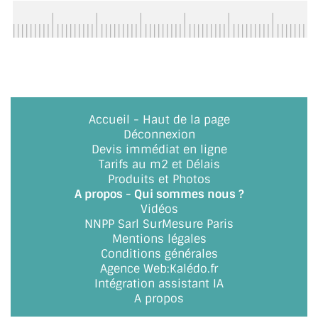
BARRES DE STABILISATION
JOINTS D'ÉTANCHÉITÉS
FIXATION GARDES CORPS
SYSTÈMES PIVOTANTS
Accueil
-
Haut de la page
Déconnexion
SYSTÈMES COULISSANTS
Devis immédiat en ligne
Tarifs au m2 et Délais
LE CATALOGUE ACCESSOIRES
Produits et Photos
(STROMBINOSCOPE)
A propos - Qui sommes nous ?
Vidéos
ACCESSOIRES EN PROMOTIONS
NNPP Sarl SurMesure Paris
Mentions légales
EXEMPLES, RÉALISATIONS, INSPIRATIONS
Conditions générales
Agence Web
:
Kalédo.fr
NUANCIER RAL
Intégration assistant IA
A propos
COMMENT COUPER DU VERRE ?