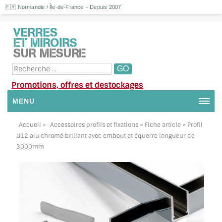
🇫🇷 Normandie / Île-de-France – Depuis 2007
Promotions, offres et destockages
MENU
NOUS CONTACTER
Accueil
>
Accessoires profils et fixations
> Fiche article > Profil
U12 alu chromé brillant avec embout et équerre longueur de
MON COMPTE / SE CONNECTER
3000mm
DEMANDE DE DEVIS
SUIVI DE DEVIS
SUIVI DE COMMANDE