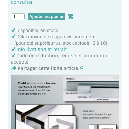
consulter
MIROIR DE SALLE DE BAIN
MIROIR PAROI DE DOUCHE
MIROIR POUR SALLE DE SPORT
Disponible, en stock
Délai moyen de réapprovisionnement
MIROIR POUR SALLE DE DANSE
(pour qté supérieur au stock actuel) : 5 à 10j
Info livraison et retrait
MIROIR ENCADRÉ
Code de réduction, remise et promotion
accepté
MIROIR TV
Partager cette fiche article
VERRE SUR MESURE
VERRE EXTRACLAIR
VERRE TREMPÉ (SÉCURIT)
PAROI DE DOUCHE