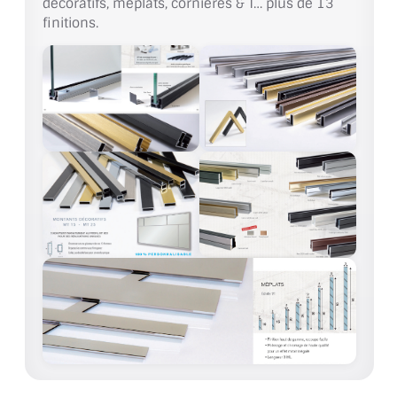
décoratifs, méplats, cornières & T… plus de 13
finitions.
ACCESSOIRES & QUINCAILLERIE
CATALOGUE DE PROFILS ET FIXATION DU
VERRE
LES FIXATIONS POUR MIROIR
LES PROFILS PAROI DE VERRE
VITRINE EN VERRE
CONNECTEURS ET ASSEMBLAGE DE VERRES
PLATS ET CORNIÈRES
LES CHARNIÈRES DE PORTE EN VERRE
BOUTONS ET POIGNÉES