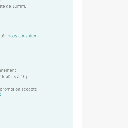
.
lleté de 10mm.
.
té :
Nous consulter
onnement
uel) : 5 à 10j
t promotion accepté