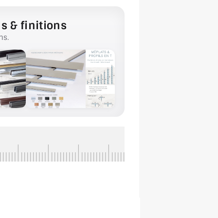
s & finitions
ns.