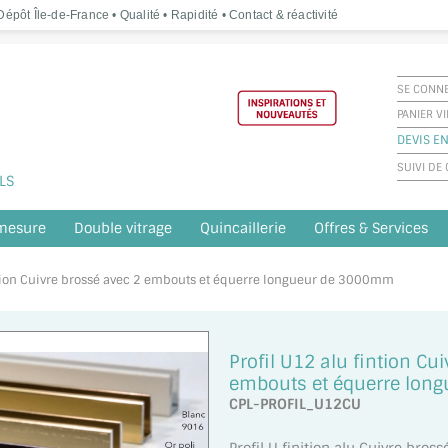
épôt Île-de-France • Qualité • Rapidité • Contact & réactivité
SE CONN
PANIER V
DEVIS EN
SUIVI D
LS
 mesure
Double vitrage
Quincaillerie
Offres & Services
fintion Cuivre brossé avec 2 embouts et équerre longueur de 3000mm
Profil U12 alu fintion Cu
embouts et équerre lon
CPL-PROFIL_U12CU