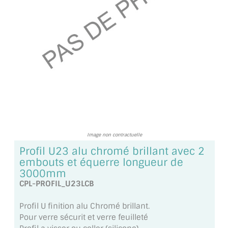
TOUS LES TARIFS AU M2
GUIDE : CHOIX PAR UTILISATION
INSPIRATIONS ET NOUVEAUTÉS
AMBIANCE LAITON BROSSÉ
MIROIRS VIEILLIS AMBIANCE BRASSERIE
MIROIR SUR MESURE
Image non contractuelle
MIROIR VIEILLI
Profil U23 alu chromé brillant avec 2
embouts et équerre longueur de
MIROIR DÉCORATIF DE COULEUR
3000mm
CPL-PROFIL_U23LCB
LOTS DE MIROIRS EN MOZAÏQUE
Profil U finition alu Chromé brillant.
MIROIR POUR PORTE
Pour verre sécurit et verre feuilleté