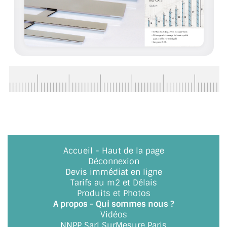
ACCESSOIRES & QUINCAILLERIE
CATALOGUE DE PROFILS ET FIXATION DU
VERRE
LES FIXATIONS POUR MIROIR
LES PROFILS PAROI DE VERRE
VITRINE EN VERRE
CONNECTEURS ET ASSEMBLAGE DE VERRES
Accueil
-
Haut de la page
Déconnexion
PLATS ET CORNIÈRES
Devis immédiat en ligne
Tarifs au m2 et Délais
LES CHARNIÈRES DE PORTE EN VERRE
Produits et Photos
A propos - Qui sommes nous ?
BOUTONS ET POIGNÉES
Vidéos
NNPP Sarl SurMesure Paris