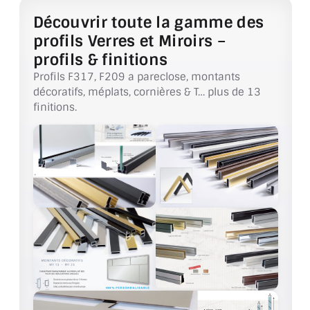
VERRE FEUILLETÉ
Découvrir toute la gamme des
VERRE ANTI-REFLET
profils Verres et Miroirs –
profils & finitions
VERRE LAQUÉ/CRÉDENCE
Profils F317, F209 a pareclose, montants
décoratifs, méplats, cornières & T… plus de 13
VERRE FEUILLETÉ/TREMPÉ
finitions.
DALLE DE SOL EN VERRE
PORTE EN VERRE
GARDE CORPS EN VERRE
VERRIÈRE TYPE ATELIER
VERRES TEXTURÉS
PLEXIGLAS PMMA
DOUBLE VITRAGE