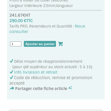
Profil a visser ou coller (silicone).
MIROIR DE SALLE DE BAIN
Largeur intérieure 23mm,longueur
MIROIR PAROI DE DOUCHE
241.67€HT
290.00 €TTC
MIROIR POUR SALLE DE SPORT
Nous
Tarifs PRO, Revendeurs et Quantité :
consulter
MIROIR POUR SALLE DE DANSE
MIROIR ENCADRÉ
MIROIR TV
Délai moyen de réapprovisionnement
(pour qté supérieur au stock actuel) : 5 à 10j
VERRE SUR MESURE
Info livraison et retrait
Code de réduction, remise et promotion
VERRE EXTRACLAIR
accepté
Partager cette fiche article
VERRE TREMPÉ (SÉCURIT)
PAROI DE DOUCHE