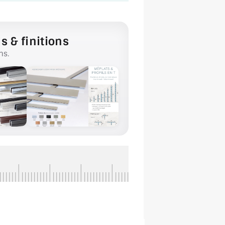
s & finitions
ns.