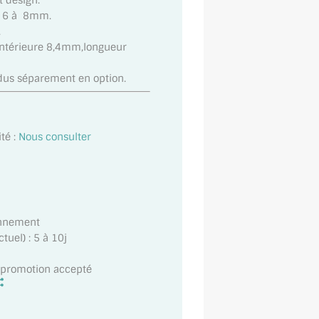
 design.
de 6 à 8mm.
.
intérieure 8,4mm,longueur
dus séparement en option.
té :
Nous consulter
onnement
uel) : 5 à 10j
t promotion accepté