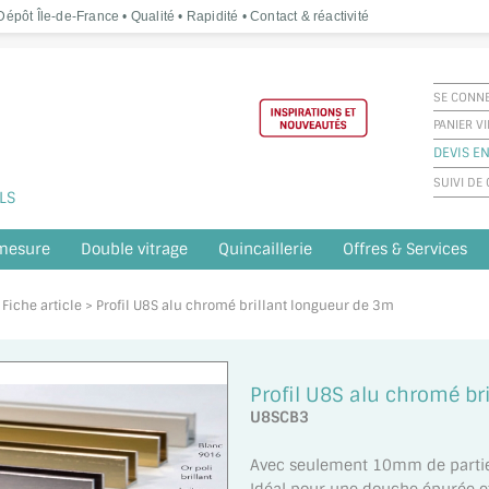
épôt Île-de-France • Qualité • Rapidité • Contact & réactivité
SE CONN
PANIER V
DEVIS EN
SUIVI D
LS
 mesure
Double vitrage
Quincaillerie
Offres & Services
 Fiche article > Profil U8S alu chromé brillant longueur de 3m
Profil U8S alu chromé br
U8SCB3
Avec seulement 10mm de partie 