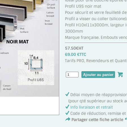
Idéal pour une douche épurée et
Profil U9S noir mat
Pour sécurit et verre feuilleté 
Profil a visser ou coller (silicone)
Profil H10xl11x3000m, largeur 
3000mm
Marque française. Embouts ven
57.50€HT
69.00 €TTC
Tarifs PRO, Revendeurs et Quanti
Délai moyen de réapprovisi
(pour qté supérieur au stock act
Info livraison et retrait
Code de réduction, remise e
Partager cette fiche article