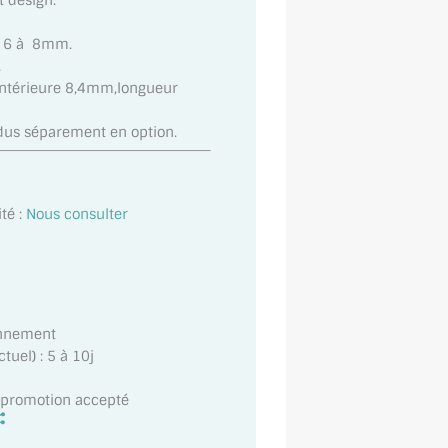
 design.
de 6 à 8mm.
.
intérieure 8,4mm,longueur
dus séparement en option.
té :
Nous consulter
onnement
uel) : 5 à 10j
t promotion accepté