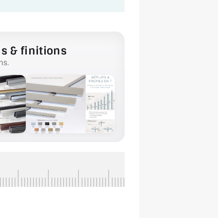
s & finitions
ns.