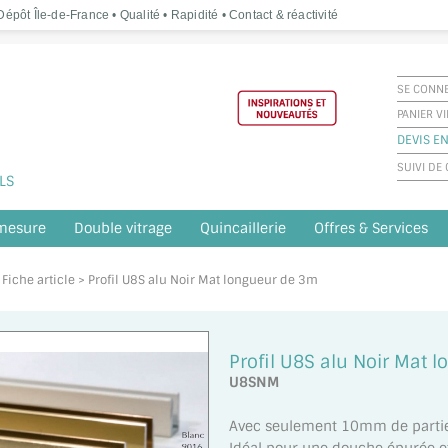
épôt Île-de-France • Qualité • Rapidité • Contact & réactivité
SE CONN
PANIER V
DEVIS EN
SUIVI D
LS
 mesure
Double vitrage
Quincaillerie
Offres & Services
 Fiche article > Profil U8S alu Noir Mat longueur de 3m
Profil U8S alu Noir Mat 
U8SNM
Avec seulement 10mm de partie 