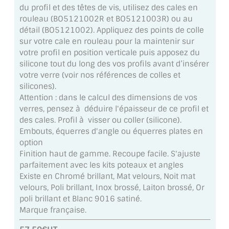
du profil et des têtes de vis, utilisez des cales en
MIROIR DE SALLE DE BAIN
rouleau (BO5121002R et BO5121003R) ou au
détail (BO5121002). Appliquez des points de colle
MIROIR PAROI DE DOUCHE
sur votre cale en rouleau pour la maintenir sur
votre profil en position verticale puis apposez du
MIROIR POUR SALLE DE SPORT
silicone tout du long des vos profils avant d’insérer
votre verre (voir nos références de colles et
MIROIR POUR SALLE DE DANSE
silicones).
Attention : dans le calcul des dimensions de vos
MIROIR ENCADRÉ
verres, pensez à déduire l'épaisseur de ce profil et
des cales. Profil à visser ou coller (silicone).
MIROIR TV
Embouts, équerres d'angle ou équerres plates en
option
VERRE SUR MESURE
Finition haut de gamme. Recoupe facile. S'ajuste
parfaitement avec les kits poteaux et angles
VERRE EXTRACLAIR
Existe en Chromé brillant, Mat velours, Noit mat
velours, Poli brillant, Inox brossé, Laiton brossé, Or
VERRE TREMPÉ (SÉCURIT)
poli brillant et Blanc 9016 satiné.
Marque française.
PAROI DE DOUCHE