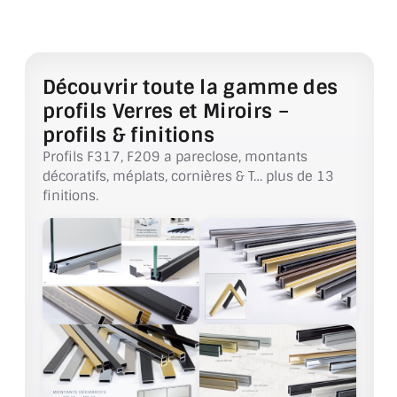
ACCESSOIRES & QUINCAILLERIE
CATALOGUE DE PROFILS ET FIXATION DU
Découvrir toute la gamme des
VERRE
profils Verres et Miroirs –
profils & finitions
LES FIXATIONS POUR MIROIR
Profils F317, F209 a pareclose, montants
LES PROFILS PAROI DE VERRE
décoratifs, méplats, cornières & T… plus de 13
finitions.
VITRINE EN VERRE
CONNECTEURS ET ASSEMBLAGE DE VERRES
PLATS ET CORNIÈRES
LES CHARNIÈRES DE PORTE EN VERRE
BOUTONS ET POIGNÉES