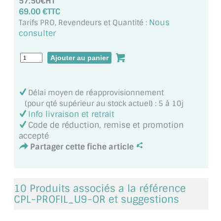
57.50€HT
VERRE FEUILLETÉ
69.00 €TTC
Nous
Tarifs PRO, Revendeurs et Quantité :
VERRE ANTI-REFLET
consulter
VERRE LAQUÉ/CRÉDENCE
VERRE FEUILLETÉ/TREMPÉ
DALLE DE SOL EN VERRE
Délai moyen de réapprovisionnement
(pour qté supérieur au stock actuel) : 5 à 10j
PORTE EN VERRE
Info livraison et retrait
Code de réduction, remise et promotion
GARDE CORPS EN VERRE
accepté
Partager cette fiche article
VERRIÈRE TYPE ATELIER
VERRES TEXTURÉS
10 Produits associés a la référence
CPL-PROFIL_U9-OR et suggestions
PLEXIGLAS PMMA
DOUBLE VITRAGE