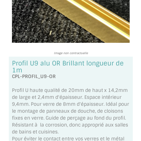
TOUS LES TARIFS AU M2
GUIDE : CHOIX PAR UTILISATION
INSPIRATIONS ET NOUVEAUTÉS
AMBIANCE LAITON BROSSÉ
Image non contractuelle
Profil U9 alu OR Brillant longueur de
MIROIRS VIEILLIS AMBIANCE BRASSERIE
1m
CPL-PROFIL_U9-OR
MIROIR SUR MESURE
Profil U haute qualité de 20mm de haut x 14,2mm
MIROIR VIEILLI
de large et 2,4mm d'épaisseur. Espace intérieur
9,4mm. Pour verre de 8mm d'épaisseur. Idéal pour
MIROIR DÉCORATIF DE COULEUR
le montage de panneaux de douche, de cloisons
fixes en verre. Guide de perçage au fond du profil.
LOTS DE MIROIRS EN MOZAÏQUE
Résistant à la corrosion, donc approprié aux salles
de bains et cuisines.
MIROIR POUR PORTE
Pour éviter le contact entre vos verres et le métal