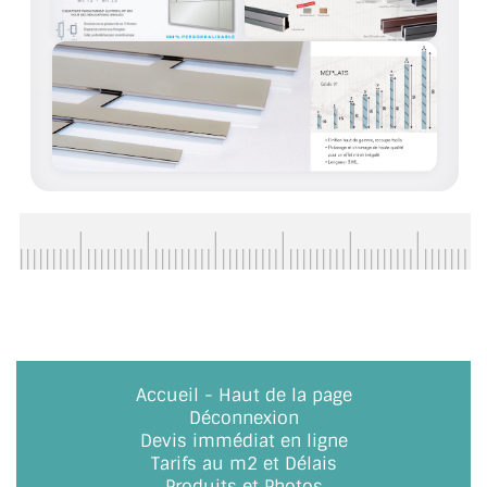
BARRES DE STABILISATION
JOINTS D'ÉTANCHÉITÉS
FIXATION GARDES CORPS
SYSTÈMES PIVOTANTS
SYSTÈMES COULISSANTS
LE CATALOGUE ACCESSOIRES
(STROMBINOSCOPE)
ACCESSOIRES EN PROMOTIONS
EXEMPLES, RÉALISATIONS, INSPIRATIONS
Accueil
-
Haut de la page
Déconnexion
NUANCIER RAL
Devis immédiat en ligne
Tarifs au m2 et Délais
COMMENT COUPER DU VERRE ?
Produits et Photos