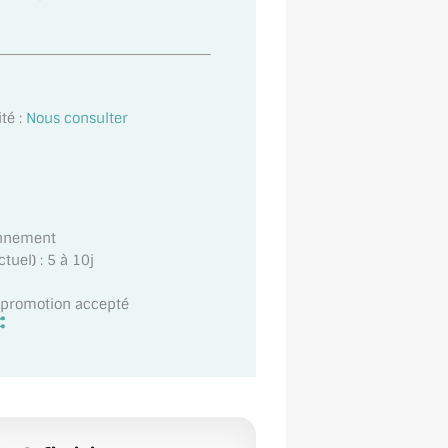
té :
Nous consulter
onnement
uel) : 5 à 10j
t promotion accepté