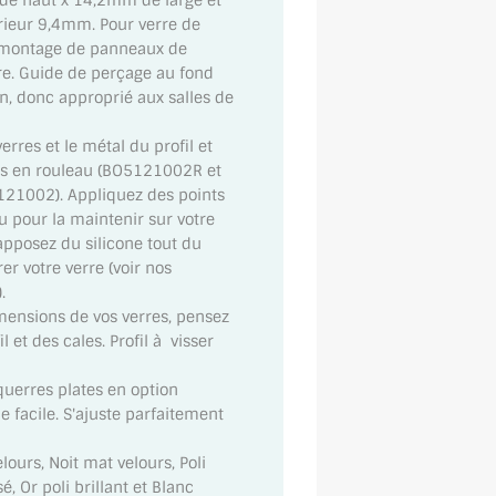
 de haut x 14,2mm de large et
rieur 9,4mm. Pour verre de
e montage de panneaux de
rre. Guide de perçage au fond
on, donc approprié aux salles de
erres et le métal du profil et
ales en rouleau (BO5121002R et
21002). Appliquez des points
au pour la maintenir sur votre
 apposez du silicone tout du
rer votre verre (voir nos
.
imensions de vos verres, pensez
 et des cales. Profil à visser
uerres plates en option
 facile. S'ajuste parfaitement
lours, Noit mat velours, Poli
é, Or poli brillant et Blanc