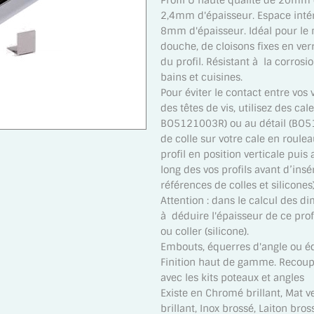
Profil U haute qualité de 20mm
2,4mm d'épaisseur. Espace inté
8mm d'épaisseur. Idéal pour l
douche, de cloisons fixes en ve
du profil. Résistant à la corrosi
bains et cuisines.
Pour éviter le contact entre vos v
des têtes de vis, utilisez des c
BO5121003R) ou au détail (BO51
de colle sur votre cale en roule
profil en position verticale puis
long des vos profils avant d’insé
références de colles et silicones)
Attention : dans le calcul des d
à déduire l'épaisseur de ce profil
ou coller (silicone).
Embouts, équerres d'angle ou éq
Finition haut de gamme. Recoupe
avec les kits poteaux et angles
Existe en Chromé brillant, Mat ve
brillant, Inox brossé, Laiton bross