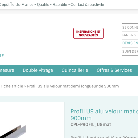
épôt Île-de-France • Qualité • Rapidité • Contact & réactivité
SE CONN
PANIER V
DEVIS EN
SUIVI D
LS
 mesure
Double vitrage
Quincaillerie
Offres & Services
 Fiche article > Profil U9 alu velour mat demi longueur de 900mm
Profil U9 alu velour mat
900mm
CPL-PROFIL_U9mat