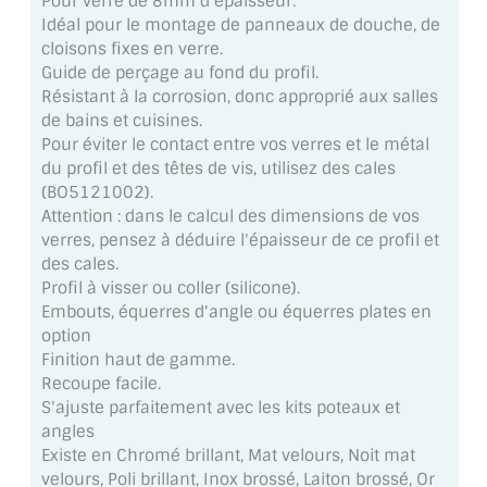
Pour verre de 8mm d'épaisseur.
MIROIR DE SALLE DE BAIN
Idéal pour le montage de panneaux de douche, de
cloisons fixes en verre.
MIROIR PAROI DE DOUCHE
Guide de perçage au fond du profil.
Résistant à la corrosion, donc approprié aux salles
MIROIR POUR SALLE DE SPORT
de bains et cuisines.
Pour éviter le contact entre vos verres et le métal
MIROIR POUR SALLE DE DANSE
du profil et des têtes de vis, utilisez des cales
(BO5121002).
MIROIR ENCADRÉ
Attention : dans le calcul des dimensions de vos
verres, pensez à déduire l'épaisseur de ce profil et
MIROIR TV
des cales.
Profil à visser ou coller (silicone).
VERRE SUR MESURE
Embouts, équerres d'angle ou équerres plates en
option
VERRE EXTRACLAIR
Finition haut de gamme.
Recoupe facile.
VERRE TREMPÉ (SÉCURIT)
S'ajuste parfaitement avec les kits poteaux et
angles
PAROI DE DOUCHE
Existe en Chromé brillant, Mat velours, Noit mat
velours, Poli brillant, Inox brossé, Laiton brossé, Or