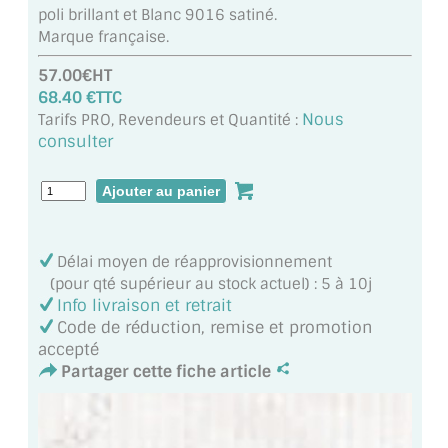
VERRE FEUILLETÉ
poli brillant et Blanc 9016 satiné.
Marque française.
VERRE ANTI-REFLET
57.00€HT
68.40 €TTC
VERRE LAQUÉ/CRÉDENCE
Nous
Tarifs PRO, Revendeurs et Quantité :
consulter
VERRE FEUILLETÉ/TREMPÉ
DALLE DE SOL EN VERRE
PORTE EN VERRE
Délai moyen de réapprovisionnement
GARDE CORPS EN VERRE
(pour qté supérieur au stock actuel) : 5 à 10j
Info livraison et retrait
VERRIÈRE TYPE ATELIER
Code de réduction, remise et promotion
accepté
VERRES TEXTURÉS
Partager cette fiche article
PLEXIGLAS PMMA
DOUBLE VITRAGE