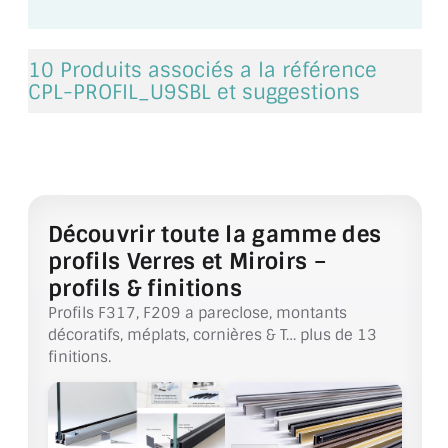
BARRES DE STABILISATION
JOINTS D'ÉTANCHÉITÉS
10 Produits associés a la référence
CPL-PROFIL_U9SBL et suggestions
FIXATION GARDES CORPS
SYSTÈMES PIVOTANTS
SYSTÈMES COULISSANTS
Découvrir toute la gamme des
LE CATALOGUE ACCESSOIRES
(STROMBINOSCOPE)
profils Verres et Miroirs –
profils & finitions
ACCESSOIRES EN PROMOTIONS
Profils F317, F209 a pareclose, montants
décoratifs, méplats, cornières & T… plus de 13
EXEMPLES, RÉALISATIONS, INSPIRATIONS
finitions.
NUANCIER RAL
COMMENT COUPER DU VERRE ?