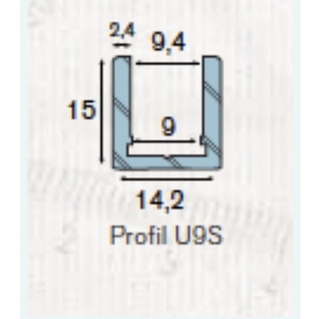
ACCESSOIRES & QUINCAILLERIE
CATALOGUE DE PROFILS ET FIXATION DU
VERRE
LES FIXATIONS POUR MIROIR
LES PROFILS PAROI DE VERRE
VITRINE EN VERRE
CONNECTEURS ET ASSEMBLAGE DE VERRES
PLATS ET CORNIÈRES
LES CHARNIÈRES DE PORTE EN VERRE
BOUTONS ET POIGNÉES