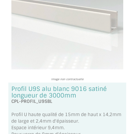
TOUS LES TARIFS AU M2
GUIDE : CHOIX PAR UTILISATION
INSPIRATIONS ET NOUVEAUTÉS
AMBIANCE LAITON BROSSÉ
MIROIRS VIEILLIS AMBIANCE BRASSERIE
MIROIR SUR MESURE
Image non contractuelle
MIROIR VIEILLI
Profil U9S alu blanc 9016 satiné
longueur de 3000mm
MIROIR DÉCORATIF DE COULEUR
CPL-PROFIL_U9SBL
LOTS DE MIROIRS EN MOZAÏQUE
Profil U haute qualité de 15mm de haut x 14,2mm
de large et 2,4mm d'épaisseur.
MIROIR POUR PORTE
Espace intérieur 9,4mm.