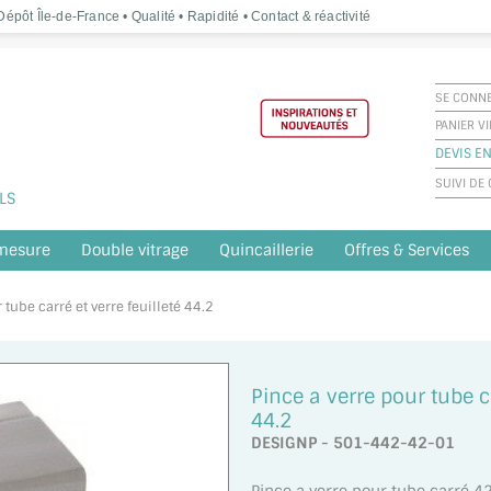
épôt Île-de-France • Qualité • Rapidité • Contact & réactivité
SE CONN
PANIER V
DEVIS EN
SUIVI D
LS
 mesure
Double vitrage
Quincaillerie
Offres & Services
 tube carré et verre feuilleté 44.2
Pince a verre pour tube ca
44.2
DESIGNP - 501-442-42-01