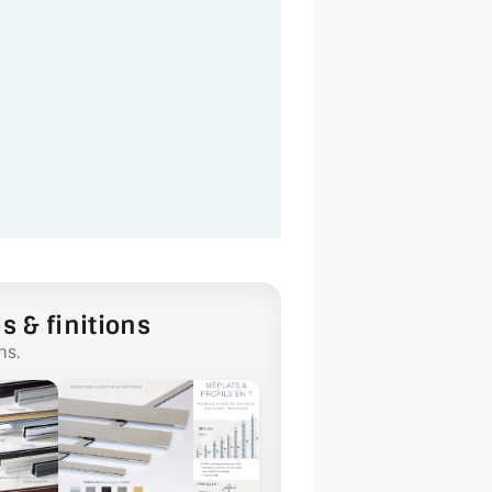
s & finitions
ns.