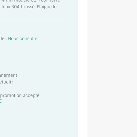
42.4mm modele 01. Pour verre
 Inox 304 brossé. Eloigne le
té :
Nous consulter
onnement
tuel) :
t promotion accepté