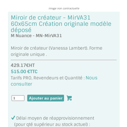
MIROIR DE SALLE DE BAIN
Image non contractuelle
Miroir de créateur - MirVA31
MIROIR PAROI DE DOUCHE
60x65cm Création originale modèle
déposé
MIROIR POUR SALLE DE SPORT
M Nuance - MN-MirVA31
MIROIR POUR SALLE DE DANSE
Miroir de créateur (Vanessa Lambert). Forme
MIROIR ENCADRÉ
originale unique .
429.17€HT
MIROIR TV
515.00 €TTC
Nous
Tarifs PRO, Revendeurs et Quantité :
VERRE SUR MESURE
consulter
VERRE EXTRACLAIR
VERRE TREMPÉ (SÉCURIT)
PAROI DE DOUCHE
Délai moyen de réapprovisionnement
(pour qté supérieur au stock actuel) :