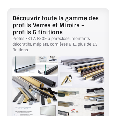
ACCESSOIRES & QUINCAILLERIE
Découvrir toute la gamme des
CATALOGUE DE PROFILS ET FIXATION DU
profils Verres et Miroirs –
VERRE
profils & finitions
Profils F317, F209 a pareclose, montants
LES FIXATIONS POUR MIROIR
décoratifs, méplats, cornières & T… plus de 13
finitions.
LES PROFILS PAROI DE VERRE
VITRINE EN VERRE
CONNECTEURS ET ASSEMBLAGE DE VERRES
PLATS ET CORNIÈRES
LES CHARNIÈRES DE PORTE EN VERRE
BOUTONS ET POIGNÉES