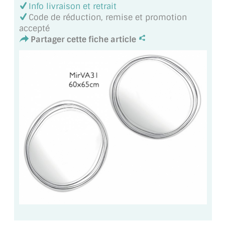
VERRE FEUILLETÉ
Info livraison et retrait
Code de réduction, remise et promotion
VERRE ANTI-REFLET
accepté
Partager cette fiche article
VERRE LAQUÉ/CRÉDENCE
VERRE FEUILLETÉ/TREMPÉ
DALLE DE SOL EN VERRE
PORTE EN VERRE
GARDE CORPS EN VERRE
VERRIÈRE TYPE ATELIER
VERRES TEXTURÉS
PLEXIGLAS PMMA
DOUBLE VITRAGE