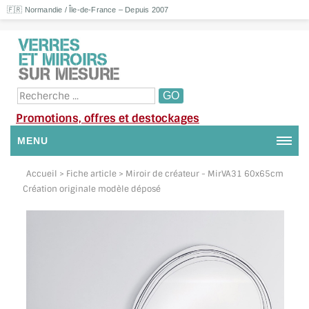
🇫🇷 Normandie / Île-de-France – Depuis 2007
Promotions, offres et destockages
MENU
NOUS CONTACTER
Accueil
> Fiche article > Miroir de créateur - MirVA31 60x65cm
Création originale modèle déposé
MON COMPTE / SE CONNECTER
DEMANDE DE DEVIS
SUIVI DE DEVIS
SUIVI DE COMMANDE