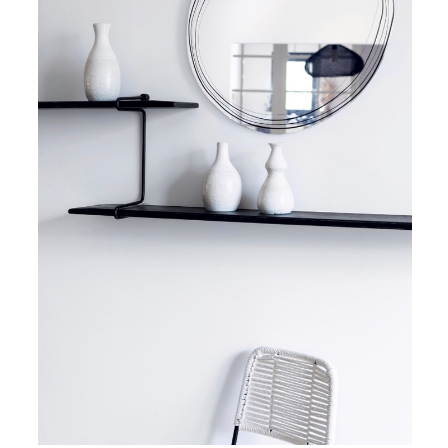
TOUS LES TARIFS AU M2
GUIDE : CHOIX PAR UTILISATION
INSPIRATIONS ET NOUVEAUTÉS
AMBIANCE LAITON BROSSÉ
MIROIRS VIEILLIS AMBIANCE BRASSERIE
MIROIR SUR MESURE
MIROIR VIEILLI
MIROIR DÉCORATIF DE COULEUR
LOTS DE MIROIRS EN MOZAÏQUE
MIROIR POUR PORTE