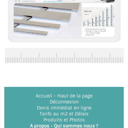
BARRES DE STABILISATION
JOINTS D'ÉTANCHÉITÉS
FIXATION GARDES CORPS
SYSTÈMES PIVOTANTS
SYSTÈMES COULISSANTS
LE CATALOGUE ACCESSOIRES
(STROMBINOSCOPE)
ACCESSOIRES EN PROMOTIONS
Accueil
-
Haut de la page
EXEMPLES, RÉALISATIONS, INSPIRATIONS
Déconnexion
Devis immédiat en ligne
NUANCIER RAL
Tarifs au m2 et Délais
Produits et Photos
COMMENT COUPER DU VERRE ?
A propos - Qui sommes nous ?