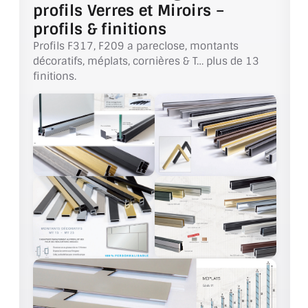
VERRE FEUILLETÉ
profils Verres et Miroirs –
profils & finitions
VERRE ANTI-REFLET
Profils F317, F209 a pareclose, montants
décoratifs, méplats, cornières & T… plus de 13
VERRE LAQUÉ/CRÉDENCE
finitions.
VERRE FEUILLETÉ/TREMPÉ
DALLE DE SOL EN VERRE
PORTE EN VERRE
GARDE CORPS EN VERRE
VERRIÈRE TYPE ATELIER
VERRES TEXTURÉS
PLEXIGLAS PMMA
DOUBLE VITRAGE