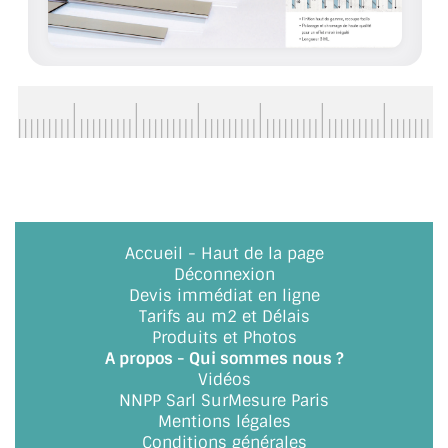
ACCESSOIRES & QUINCAILLERIE
CATALOGUE DE PROFILS ET FIXATION DU
VERRE
LES FIXATIONS POUR MIROIR
LES PROFILS PAROI DE VERRE
VITRINE EN VERRE
Accueil
-
Haut de la page
Déconnexion
CONNECTEURS ET ASSEMBLAGE DE VERRES
Devis immédiat en ligne
Tarifs au m2 et Délais
PLATS ET CORNIÈRES
Produits et Photos
A propos - Qui sommes nous ?
LES CHARNIÈRES DE PORTE EN VERRE
Vidéos
NNPP Sarl SurMesure Paris
BOUTONS ET POIGNÉES
Mentions légales
Conditions générales