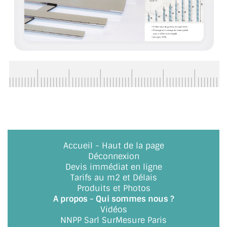
ACCESSOIRES & QUINCAILLERIE
CATALOGUE DE PROFILS ET FIXATION DU
VERRE
LES FIXATIONS POUR MIROIR
LES PROFILS PAROI DE VERRE
VITRINE EN VERRE
CONNECTEURS ET ASSEMBLAGE DE VERRES
Accueil
-
Haut de la page
Déconnexion
Devis immédiat en ligne
PLATS ET CORNIÈRES
Tarifs au m2 et Délais
Produits et Photos
LES CHARNIÈRES DE PORTE EN VERRE
A propos - Qui sommes nous ?
Vidéos
BOUTONS ET POIGNÉES
NNPP Sarl SurMesure Paris