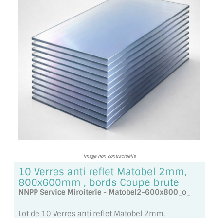
TOUS LES TARIFS AU M2
GUIDE : CHOIX PAR UTILISATION
INSPIRATIONS ET NOUVEAUTÉS
AMBIANCE LAITON BROSSÉ
MIROIRS VIEILLIS AMBIANCE BRASSERIE
MIROIR SUR MESURE
MIROIR VIEILLI
Image non contractuelle
MIROIR DÉCORATIF DE COULEUR
10 Verres anti reflet Matobel 2mm,
800x600mm , bords Coupe brute
LOTS DE MIROIRS EN MOZAÏQUE
NNPP Service Miroiterie - Matobel2-600x800_o_
MIROIR POUR PORTE
Lot de 10 Verres anti reflet Matobel 2mm,