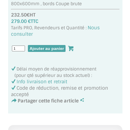
800x600mm , bords Coupe brute
MIROIR DE SALLE DE BAIN
232.50€HT
MIROIR PAROI DE DOUCHE
279.00 €TTC
Nous
Tarifs PRO, Revendeurs et Quantité :
MIROIR POUR SALLE DE SPORT
consulter
MIROIR POUR SALLE DE DANSE
MIROIR ENCADRÉ
MIROIR TV
Délai moyen de réapprovisionnement
(pour qté supérieur au stock actuel) :
VERRE SUR MESURE
Info livraison et retrait
Code de réduction, remise et promotion
VERRE EXTRACLAIR
accepté
Partager cette fiche article
VERRE TREMPÉ (SÉCURIT)
PAROI DE DOUCHE