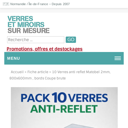
🇫🇷 Normandie / Île-de-France – Depuis 2007
Promotions, offres et destockages
MENU
NOUS CONTACTER
Accueil
> Fiche article > 10 Verres anti reflet Matobel 2mm,
800x600mm , bords Coupe brute
MON COMPTE / SE CONNECTER
DEMANDE DE DEVIS
SUIVI DE DEVIS
SUIVI DE COMMANDE