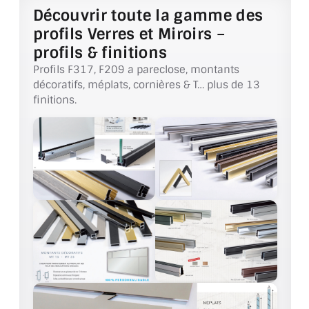
VERRE FEUILLETÉ
Découvrir toute la gamme des
profils Verres et Miroirs –
VERRE ANTI-REFLET
profils & finitions
VERRE LAQUÉ/CRÉDENCE
Profils F317, F209 a pareclose, montants
décoratifs, méplats, cornières & T… plus de 13
VERRE FEUILLETÉ/TREMPÉ
finitions.
DALLE DE SOL EN VERRE
PORTE EN VERRE
GARDE CORPS EN VERRE
VERRIÈRE TYPE ATELIER
VERRES TEXTURÉS
PLEXIGLAS PMMA
DOUBLE VITRAGE