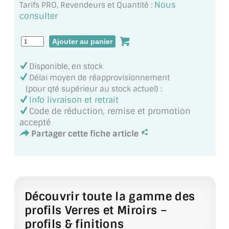
Nous
Tarifs PRO, Revendeurs et Quantité :
MIROIR DE SALLE DE BAIN
consulter
MIROIR PAROI DE DOUCHE
MIROIR POUR SALLE DE SPORT
Disponible, en stock
MIROIR POUR SALLE DE DANSE
Délai moyen de réapprovisionnement
(pour qté supérieur au stock actuel) :
MIROIR ENCADRÉ
Info livraison et retrait
Code de réduction, remise et promotion
MIROIR TV
accepté
Partager cette fiche article
VERRE SUR MESURE
VERRE EXTRACLAIR
VERRE TREMPÉ (SÉCURIT)
Découvrir toute la gamme des
profils Verres et Miroirs –
PAROI DE DOUCHE
profils & finitions