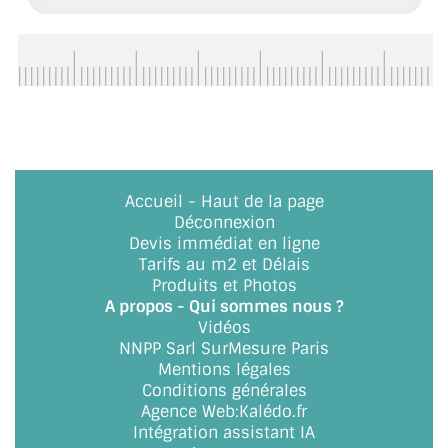
ACCESSOIRES & QUINCAILLERIE
CATALOGUE DE PROFILS ET FIXATION DU
VERRE
LES FIXATIONS POUR MIROIR
LES PROFILS PAROI DE VERRE
Accueil
-
Haut de la page
Déconnexion
VITRINE EN VERRE
Devis immédiat en ligne
Tarifs au m2 et Délais
Produits et Photos
CONNECTEURS ET ASSEMBLAGE DE VERRES
A propos - Qui sommes nous ?
Vidéos
PLATS ET CORNIÈRES
NNPP Sarl SurMesure Paris
Mentions légales
LES CHARNIÈRES DE PORTE EN VERRE
Conditions générales
Agence Web
:
Kalédo.fr
BOUTONS ET POIGNÉES
Intégration assistant IA