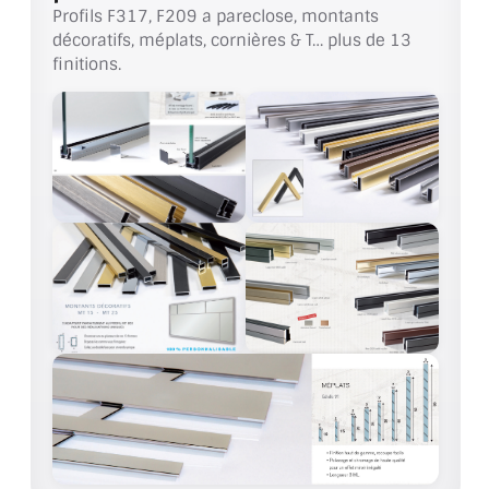
VERRE FEUILLETÉ
Profils F317, F209 a pareclose, montants
décoratifs, méplats, cornières & T… plus de 13
VERRE ANTI-REFLET
finitions.
VERRE LAQUÉ/CRÉDENCE
VERRE FEUILLETÉ/TREMPÉ
DALLE DE SOL EN VERRE
PORTE EN VERRE
GARDE CORPS EN VERRE
VERRIÈRE TYPE ATELIER
VERRES TEXTURÉS
PLEXIGLAS PMMA
DOUBLE VITRAGE