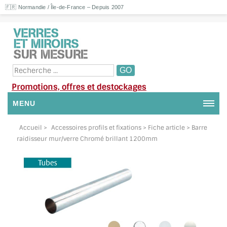
🇫🇷 Normandie / Île-de-France – Depuis 2007
Promotions, offres et destockages
MENU
NOUS CONTACTER
Accueil
>
Accessoires profils et fixations
> Fiche article > Barre
raidisseur mur/verre Chromé brillant 1200mm
MON COMPTE / SE CONNECTER
DEMANDE DE DEVIS
SUIVI DE DEVIS
SUIVI DE COMMANDE