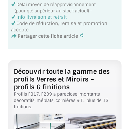
MIROIR DE SALLE DE BAIN
Délai moyen de réapprovisionnement
(pour qté supérieur au stock actuel) :
Info livraison et retrait
MIROIR PAROI DE DOUCHE
Code de réduction, remise et promotion
accepté
MIROIR POUR SALLE DE SPORT
Partager cette fiche article
MIROIR POUR SALLE DE DANSE
MIROIR ENCADRÉ
MIROIR TV
Découvrir toute la gamme des
profils Verres et Miroirs –
VERRE SUR MESURE
profils & finitions
VERRE EXTRACLAIR
Profils F317, F209 a pareclose, montants
décoratifs, méplats, cornières & T… plus de 13
VERRE TREMPÉ (SÉCURIT)
finitions.
PAROI DE DOUCHE