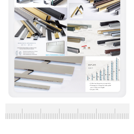
VERRE FEUILLETÉ
VERRE ANTI-REFLET
VERRE LAQUÉ/CRÉDENCE
VERRE FEUILLETÉ/TREMPÉ
DALLE DE SOL EN VERRE
PORTE EN VERRE
GARDE CORPS EN VERRE
VERRIÈRE TYPE ATELIER
VERRES TEXTURÉS
PLEXIGLAS PMMA
DOUBLE VITRAGE