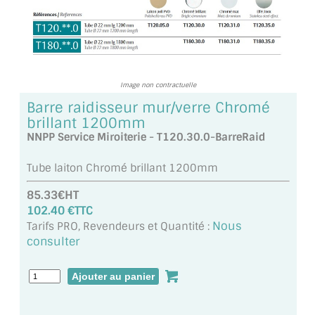
TOUS LES TARIFS AU M2
GUIDE : CHOIX PAR UTILISATION
INSPIRATIONS ET NOUVEAUTÉS
Image non contractuelle
Barre raidisseur mur/verre Chromé
AMBIANCE LAITON BROSSÉ
brillant 1200mm
NNPP Service Miroiterie - T120.30.0-BarreRaid
MIROIRS VIEILLIS AMBIANCE BRASSERIE
Tube laiton Chromé brillant 1200mm
MIROIR SUR MESURE
85.33€HT
MIROIR VIEILLI
102.40 €TTC
Nous
Tarifs PRO, Revendeurs et Quantité :
MIROIR DÉCORATIF DE COULEUR
consulter
LOTS DE MIROIRS EN MOZAÏQUE
MIROIR POUR PORTE