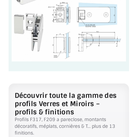
VERRE FEUILLETÉ
VERRE ANTI-REFLET
VERRE LAQUÉ/CRÉDENCE
VERRE FEUILLETÉ/TREMPÉ
DALLE DE SOL EN VERRE
PORTE EN VERRE
GARDE CORPS EN VERRE
Découvrir toute la gamme des
VERRIÈRE TYPE ATELIER
profils Verres et Miroirs –
VERRES TEXTURÉS
profils & finitions
Profils F317, F209 a pareclose, montants
PLEXIGLAS PMMA
décoratifs, méplats, cornières & T… plus de 13
finitions.
DOUBLE VITRAGE