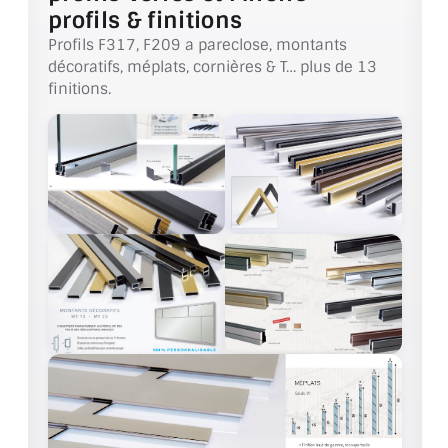
VERRE FEUILLETÉ
profils & finitions
Profils F317, F209 a pareclose, montants
VERRE ANTI-REFLET
décoratifs, méplats, cornières & T… plus de 13
finitions.
VERRE LAQUÉ/CRÉDENCE
VERRE FEUILLETÉ/TREMPÉ
DALLE DE SOL EN VERRE
PORTE EN VERRE
GARDE CORPS EN VERRE
VERRIÈRE TYPE ATELIER
VERRES TEXTURÉS
PLEXIGLAS PMMA
DOUBLE VITRAGE