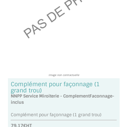
TOUS LES TARIFS AU M2
GUIDE : CHOIX PAR UTILISATION
INSPIRATIONS ET NOUVEAUTÉS
AMBIANCE LAITON BROSSÉ
MIROIRS VIEILLIS AMBIANCE BRASSERIE
MIROIR SUR MESURE
Image non contractuelle
MIROIR VIEILLI
Complément pour façonnage (1
grand trou)
MIROIR DÉCORATIF DE COULEUR
NNPP Service Miroiterie - ComplementFaconnage-
inclus
LOTS DE MIROIRS EN MOZAÏQUE
Complément pour façonnage (1 grand trou)
MIROIR POUR PORTE
79.17€HT