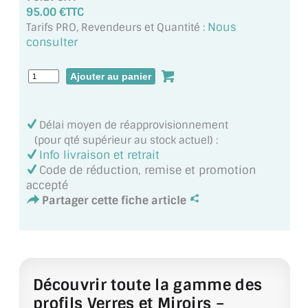
MIROIR DE SALLE DE BAIN
95.00 €TTC
Nous
Tarifs PRO, Revendeurs et Quantité :
MIROIR PAROI DE DOUCHE
consulter
MIROIR POUR SALLE DE SPORT
MIROIR POUR SALLE DE DANSE
Délai moyen de réapprovisionnement
MIROIR ENCADRÉ
(pour qté supérieur au stock actuel) :
Info livraison et retrait
MIROIR TV
Code de réduction, remise et promotion
accepté
VERRE SUR MESURE
Partager cette fiche article
VERRE EXTRACLAIR
VERRE TREMPÉ (SÉCURIT)
Découvrir toute la gamme des
PAROI DE DOUCHE
profils Verres et Miroirs –