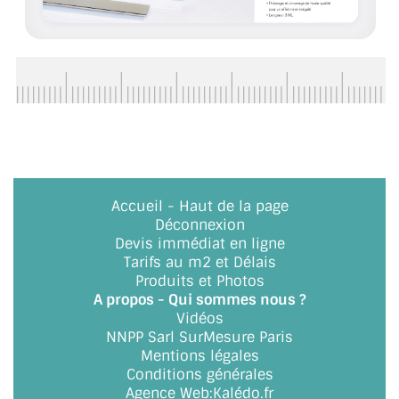
ACCESSOIRES & QUINCAILLERIE
CATALOGUE DE PROFILS ET FIXATION DU
VERRE
LES FIXATIONS POUR MIROIR
LES PROFILS PAROI DE VERRE
Accueil
-
Haut de la page
VITRINE EN VERRE
Déconnexion
Devis immédiat en ligne
CONNECTEURS ET ASSEMBLAGE DE VERRES
Tarifs au m2 et Délais
Produits et Photos
PLATS ET CORNIÈRES
A propos - Qui sommes nous ?
Vidéos
LES CHARNIÈRES DE PORTE EN VERRE
NNPP Sarl SurMesure Paris
Mentions légales
BOUTONS ET POIGNÉES
Conditions générales
Agence Web
:
Kalédo.fr