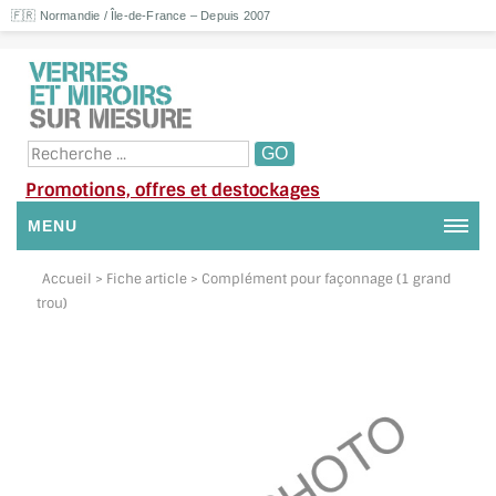
🇫🇷 Normandie / Île-de-France – Depuis 2007
Promotions, offres et destockages
MENU
NOUS CONTACTER
Accueil
> Fiche article > Complément pour façonnage (1 grand
trou)
MON COMPTE / SE CONNECTER
DEMANDE DE DEVIS
SUIVI DE DEVIS
SUIVI DE COMMANDE