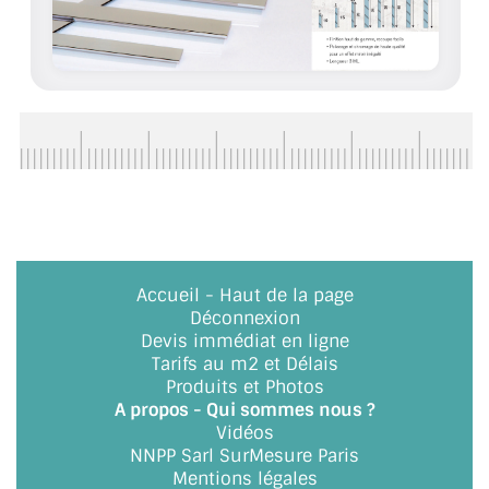
ACCESSOIRES & QUINCAILLERIE
CATALOGUE DE PROFILS ET FIXATION DU
VERRE
LES FIXATIONS POUR MIROIR
LES PROFILS PAROI DE VERRE
VITRINE EN VERRE
Accueil
-
Haut de la page
CONNECTEURS ET ASSEMBLAGE DE VERRES
Déconnexion
Devis immédiat en ligne
PLATS ET CORNIÈRES
Tarifs au m2 et Délais
Produits et Photos
LES CHARNIÈRES DE PORTE EN VERRE
A propos - Qui sommes nous ?
Vidéos
NNPP Sarl SurMesure Paris
BOUTONS ET POIGNÉES
Mentions légales