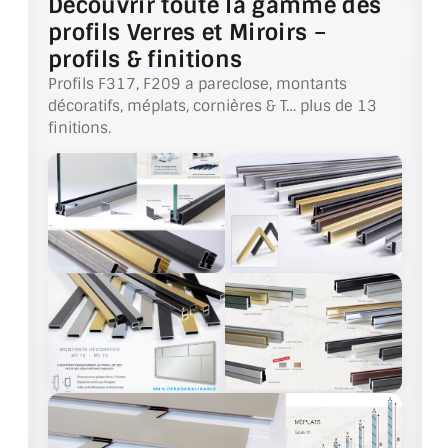
Découvrir toute la gamme des
VERRE FEUILLETÉ
profils Verres et Miroirs –
VERRE ANTI-REFLET
profils & finitions
Profils F317, F209 a pareclose, montants
VERRE LAQUÉ/CRÉDENCE
décoratifs, méplats, cornières & T… plus de 13
finitions.
VERRE FEUILLETÉ/TREMPÉ
DALLE DE SOL EN VERRE
PORTE EN VERRE
GARDE CORPS EN VERRE
VERRIÈRE TYPE ATELIER
VERRES TEXTURÉS
PLEXIGLAS PMMA
DOUBLE VITRAGE