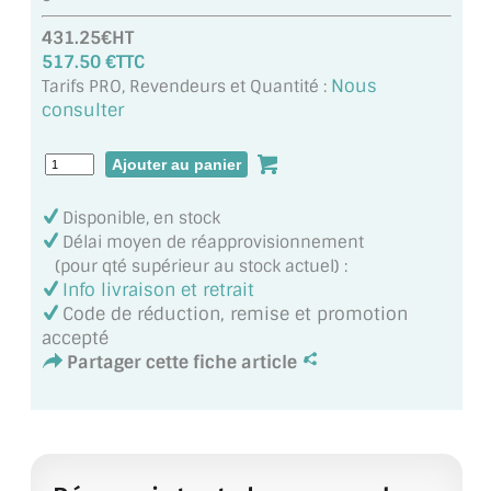
MIROIR DE SALLE DE BAIN
431.25€HT
517.50 €TTC
MIROIR PAROI DE DOUCHE
Nous
Tarifs PRO, Revendeurs et Quantité :
consulter
MIROIR POUR SALLE DE SPORT
MIROIR POUR SALLE DE DANSE
MIROIR ENCADRÉ
Disponible, en stock
Délai moyen de réapprovisionnement
MIROIR TV
(pour qté supérieur au stock actuel) :
Info livraison et retrait
VERRE SUR MESURE
Code de réduction, remise et promotion
accepté
VERRE EXTRACLAIR
Partager cette fiche article
VERRE TREMPÉ (SÉCURIT)
PAROI DE DOUCHE